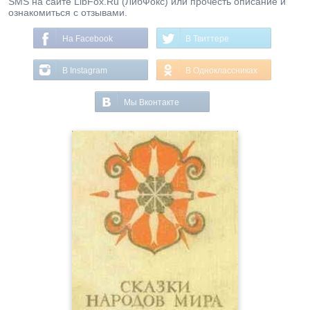
SMS на сайте LibFox.Ru (ЛибФокс) или прочесть описание и
ознакомиться с отзывами.
На Facebook
В Твиттере
В Instagram
В Одноклассниках
Мы Вконтакте