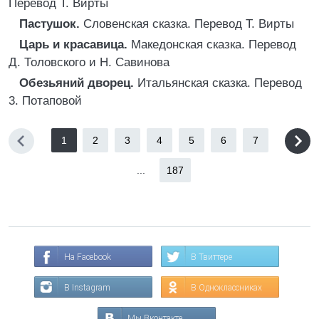
Перевод Т. Вирты
Пастушок.
Словенская сказка. Перевод Т. Вирты
Царь и красавица.
Македонская сказка. Перевод
Д. Толовского и Н. Савинова
Обезьяний дворец.
Итальянская сказка. Перевод
3. Потаповой
1
2
3
4
5
6
7
...
187
На Facebook
В Твиттере
В Instagram
В Одноклассниках
Мы Вконтакте