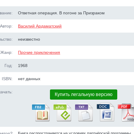
вание:
Ответная операция. В погоне за Призраком
Автор:
Василий Ардаматский
ьство:
неизвестно
Жанр:
Прочие приключения
Год:
1968
ISBN:
нет данных
ачать:
Купить легальную версию
автор?
Книга распространяется на условиях партнёрской программы.