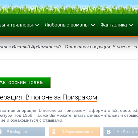
вы и триллеры
Любовные романы
Фантастика
ния
» Василий Ардаматский - Ответная операция. В погоне за
Авторские права
ерация. В погоне за Призраком
ветная операция. В погоне за Призраком" в формате fb2, epub, txt, 
атура, год 1968. Так же Вы можете читать ознакомительный отрыво
ние и ознакомиться с отзывами.
В Instagram
В Одноклассниках
Мы Вконтак