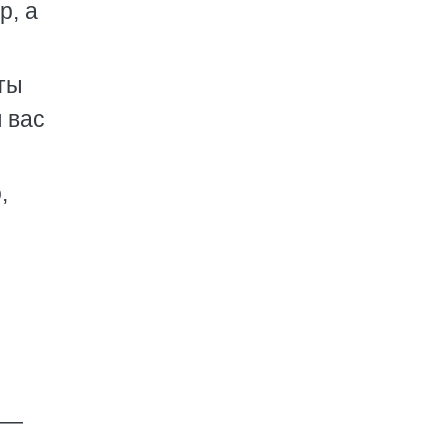
р, а
ты
 вас
,
 —