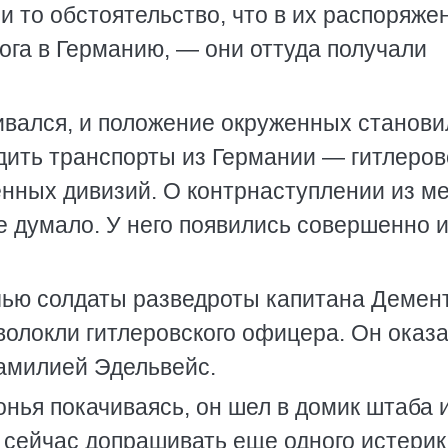
и то обстоятельство, что в их распоряже
ога в Германию, — они оттуда получали
гивался, и положение окруженных станов
одить транспорты из Германии — гитлеров
енных дивизий. О контрнаступлении из м
 думало. У него появились совершенно 
ью солдаты разведроты капитана Демент
волокли гитлеровского офицера. Он оказ
амилией Эдельвейс.
нья покачиваясь, он шел в домик штаба и
 сейчас допрашивать еще одного истерик