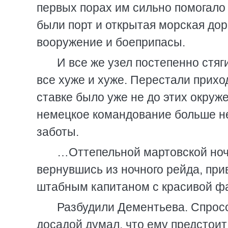
первых порах им сильно помогало 
были порт и открытая морская дор
вооружение и боеприпасы.
И все же узел постепенно стя
все хуже и хуже. Перестали прих
ставке было уже не до этих окруж
немецкое командование больше не
заботы.
…Оттепельной мартовской ноч
вернувшись из ночного рейда, при
штабным капитаном с красивой ф
Разбудили Дементьева. Спросо
досадой думал, что ему предстоит