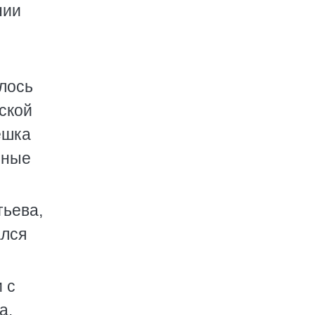
нии
илось
ской
ешка
иные
ьева,
ался
 с
а.