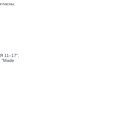
огласны.
Я 11–17",
, "Made