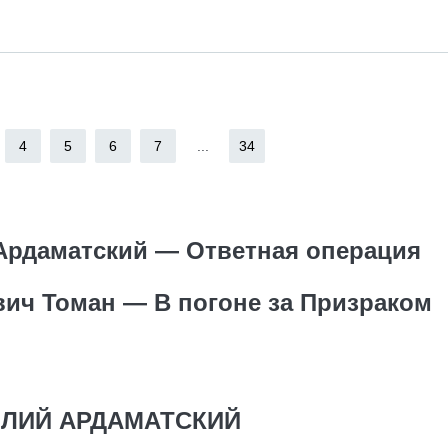
4
5
6
7
...
34
Ардаматский — Ответная операция
ич Томан — В погоне за Призраком
ЛИЙ АРДАМАТСКИЙ