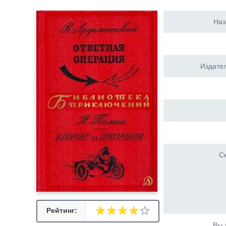
Наз
Издател
Ск
Рейтинг:
Вы 