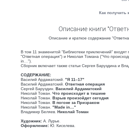
Как получить 
Описание книги "Ответн
Описание и краткое содержание "Ответная
В том 11 знаменитой "Библиотеки приключений" входят 
"Ответная операция") и Николая Томана ("Что происходи
in…").
Сборник включает также статьи Сергея Баруздина и Вла
СОДЕРЖАНИЕ:
Василий Ардаматский.
"Я 11–17"
Василий Ардаматский.
Ответная операция
Сергей Баруздин.
Василий Ардаматский
Николай Томан.
Что происходит в тишине
Николай Томан.
Взрыв произойдет сегодня
Николай Томан.
В погоне за Призраком
Николай Томан.
"Made in…"
Владимир Беляев.
Николай Томан
Художник:
А. Лурье.
Оформление:
Ю. Киселева.