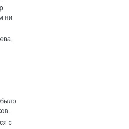
ер
м ни
ева,
 было
ов.
ся с