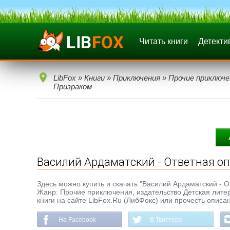
Читать книги
Детекти
LibFox
»
Книги
»
Приключения
»
Прочие приключе
Призраком
Василий Ардаматский - Ответная оп
Здесь можно купить и скачать "Василий Ардаматский - От
Жанр: Прочие приключения, издательство Детская литер
книги на сайте LibFox.Ru (ЛибФокс) или прочесть описа
На Facebook
В Твиттере