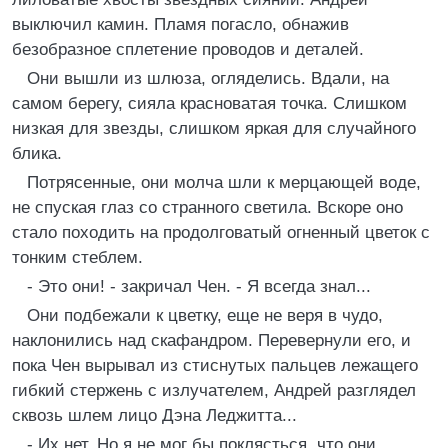
выключил камин. Пламя погасло, обнажив
безобразное сплетение проводов и деталей.
Они вышли из шлюза, огляделись. Вдали, на
самом берегу, сияла красноватая точка. Слишком
низкая для звезды, слишком яркая для случайного
блика.
Потрясенные, они молча шли к мерцающей воде,
не спуская глаз со странного светила. Вскоре оно
стало походить на продолговатый огненный цветок с
тонким стеблем.
- Это они! - закричал Чен. - Я всегда знал...
Они подбежали к цветку, еще не веря в чудо,
наклонились над скафандром. Перевернули его, и
пока Чен вырывал из стиснутых пальцев лежащего
гибкий стержень с излучателем, Андрей разглядел
сквозь шлем лицо Дэна Леджитта...
- Их нет. Но я не мог бы поклясться, что они