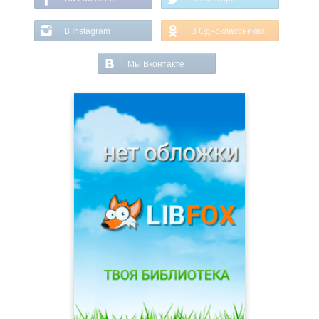
В Instagram
В Одноклассниках
Мы Вконтакте