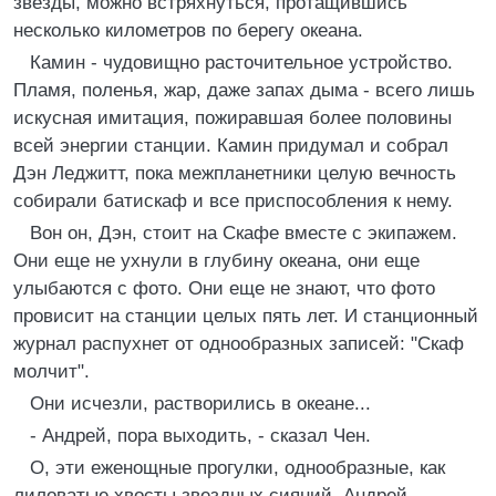
звезды, можно встряхнуться, протащившись
несколько километров по берегу океана.
Камин - чудовищно расточительное устройство.
Пламя, поленья, жар, даже запах дыма - всего лишь
искусная имитация, пожиравшая более половины
всей энергии станции. Камин придумал и собрал
Дэн Леджитт, пока межпланетники целую вечность
собирали батискаф и все приспособления к нему.
Вон он, Дэн, стоит на Скафе вместе с экипажем.
Они еще не ухнули в глубину океана, они еще
улыбаются с фото. Они еще не знают, что фото
провисит на станции целых пять лет. И станционный
журнал распухнет от однообразных записей: "Скаф
молчит".
Они исчезли, растворились в океане...
- Андрей, пора выходить, - сказал Чен.
О, эти еженощные прогулки, однообразные, как
лиловатые хвосты звездных сияний. Андрей