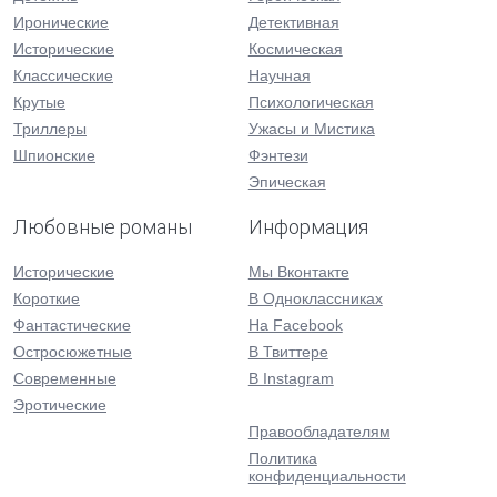
Иронические
Детективная
Исторические
Космическая
Классические
Научная
Крутые
Психологическая
Триллеры
Ужасы и Мистика
Шпионские
Фэнтези
Эпическая
Любовные романы
Информация
Исторические
Мы Вконтакте
Короткие
В Одноклассниках
Фантастические
На Facebook
Остросюжетные
В Твиттере
Современные
В Instagram
Эротические
Правообладателям
Политика
конфиденциальности