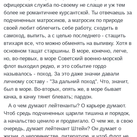
офицерская служба по-своему не слаще и уж тем
более не романтичнее курсантской. Ты отвечаешь за
подчиненных матросиков, а матросик по природе
своей любит облегчить себе работу, сходить в
самоход, выпить, а с целью последнего - стащить
втихаря все, что можно обменять на выпивку. Хотя в
основном тащат старшины. В море, конечно, легче,
но, во-первых, в море Советский военно-морской
флот выходил редко, и это событие гордо
называлось - поход. За это даже значки давали
личному составу - "За дальний поход". Что, значит,
был в море. Во-вторых, опять же, в море бывает
качка, в качку тянет блевать; пардон.
А о чем думают лейтенанты? О карьере думают.
Чтоб средь подчиненных царили тишина и порядок,
а начальство ценило и продвигало. О чем же, в свою
очередь, думает лейтенант Штейн? Он думает о
жизни, о человечестве, литературе, и чтоб флот не