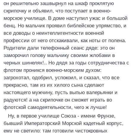
он решительно зашвырнул на шкаф проклятую
скрипочку и объявил, что поступает в военно-
морское училище. В доме наступил ужас и большой
бенц. Но мальчик проявил библейское упрямство, и
все доводы о неинтеллигентности военной
профессии от него отскакивали, как ноты от полена.
Родители дали телефонный сеанс дяде: это он
заморочил голову мальчику своими жлобами в
черных шинелях!.. Но дядя за годы сотрудничества с
флотом проникся военно-морским духом:
загрохотал, одобрил, успокоил, и сказал, что все
прекрасно, там из их хилого сына сделают
настоящего мужчину, пусть выпью валерьянки и
радуются! а на скрипочке он сможет играть во
флотской самодеятельности, чего ж лучше!
Ну, в первое училище Союза - имени Фрунзе,
бывший Императорский Морской кадетный корпус,
ему не светило: там готовили чистокровных