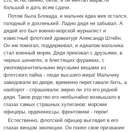
Его, естественно, били; и он мечтал вырасти
большой и дать всем сдачи.
Потом была Блокада, и мальчик едва жив остался,
голодный и дохленький. Ладно дядя не забывал. А
дядей его был военно-морской журналист и
известный флотский драматург Александр Штейн.
Он им помогал, поддерживал, и идеалом мальчика
стал военный моряк. Дядя приезжал с друзьями, в
черных шинелях, в блестящих фуражках, с
умопомрачительными вкусными вещами из
флотского пайка - люди высшего мира! Мальчику
завидовали во дворе, временно переставали бить, а
наоборот - спрашивали: верно ли это его родной
дядя. Такое родство его необычайно возвышало в
глазах самых страшных хулиганов: морские
офицеры, орденоносцы, фронтовики - герои!
Естественно, флотский офицер выглядел в его
глазах венцом эволюции. Он понял свое призвание