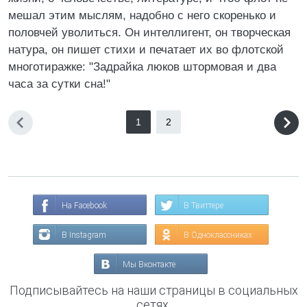
мешал этим мыслям, надобно с него скоренько и
половчей уволиться. Он интеллигент, он творческая
натура, он пишет стихи и печатает их во флотской
многотиражке: "Задрайка люков штормовая и два
часа за сутки сна!"
1
2
На Facebook
В Твиттере
В Instagram
В Одноклассниках
Мы Вконтакте
Подписывайтесь на наши страницы в социальных
сетях.