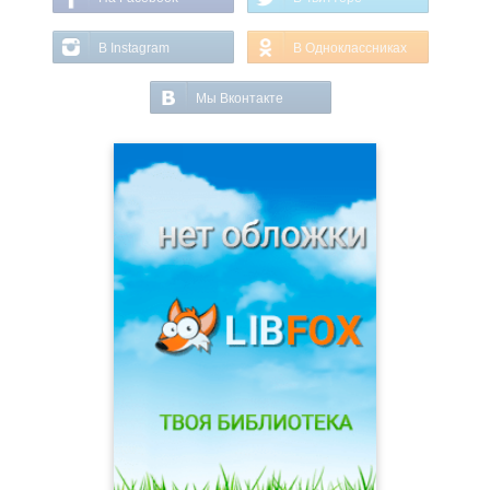
В Instagram
В Одноклассниках
Мы Вконтакте