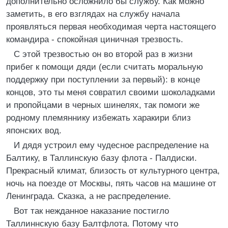
дополнительно осложнило бы службу. Как можно
заметить, в его взглядах на службу начала
проявляться первая необходимая черта настоящего
командира - спокойная циничная трезвость.
С этой трезвостью он во второй раз в жизни
прибег к помощи дяди (если считать моральную
поддержку при поступлении за первый): в конце
концов, это ты меня совратил своими шоколадками
и пропойцами в черных шинелях, так помоги же
родному племяннику избежать харакири близ
японских вод.
И дядя устроил ему чудесное распределение на
Балтику, в Таллинскую базу флота - Палдиски.
Прекрасный климат, близость от культурного центра,
ночь на поезде от Москвы, пять часов на машине от
Ленинграда. Сказка, а не распределение.
Вот так нежданное наказание постигло
Таллиннскую базу Балтфлота. Потому что