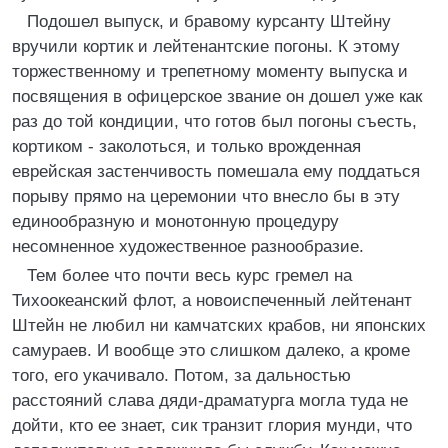
Подошел выпуск, и бравому курсанту Штейну
вручили кортик и лейтенантские погоны. К этому
торжественному и трепетному моменту выпуска и
посвящения в офицерское звание он дошел уже как
раз до той кондиции, что готов был погоны съесть,
кортиком - заколоться, и только врожденная
еврейская застенчивость помешала ему поддаться
порыву прямо на церемонии что внесло бы в эту
единообразную и монотонную процедуру
несомненное художественное разнообразие.
Тем более что почти весь курс гремел на
Тихоокеанский флот, а новоиспеченный лейтенант
Штейн не любил ни камчатских крабов, ни японских
самураев. И вообще это слишком далеко, а кроме
того, его укачивало. Потом, за дальностью
расстояний слава дяди-драматурга могла туда не
дойти, кто ее знает, сик транзит глория мунди, что