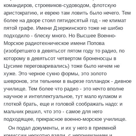
командиров, строевиков-судоводом, флотскую
аристократию, и еврею там ловить было нечего. Тем
более на дворе стоял пятидесятый год - не климат
пятой графе. Имени Дзержинского тоже не шибко
подходило - блеску много. Но Высшее Военно-
Морское радиотехническое имени Попова
(изобретшего в девятьсот пятом году то радио, по
которому в девятьсот четвертом броненосцы в
Цусиме переговаривались) тоже было ничем не
хуже. Это черное сукно формы, это золото
шевронов, эти тельники в вырезе голландок - дивное
училище. Тем более что радио - это нечто вполне
научное и интеллектуальное, тут мало кулаком и
глоткой брать, еще и головой соображать надо: и
мальчик решил, что это - самое для него
подходящее, прекрасное военно-морское училище.
Он подал документы, и их у него в приемной
комиссии неохотно взяли, с непониманием и