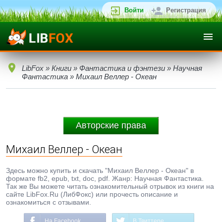
Войти
Регистрация
LibFox
»
Книги
»
Фантастика и фэнтези
»
Научная
Фантастика
» Михаил Веллер - Океан
Авторские права
Михаил Веллер - Океан
Здесь можно купить и скачать "Михаил Веллер - Океан" в
формате fb2, epub, txt, doc, pdf. Жанр: Научная Фантастика.
Так же Вы можете читать ознакомительный отрывок из книги на
сайте LibFox.Ru (ЛибФокс) или прочесть описание и
ознакомиться с отзывами.
На Facebook
В Твиттере