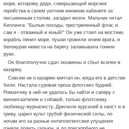
моря, которому дядя, совершающий морские
геройства в своем уютном книжном кабинете за
письменным столом, загадил мозги. Мальчик читал
Киплинга: "Былые походы, простреленный флаг, и
сам я - отважный и юный!" Он уже стоял на мостике,
корабль пенил море, пушки громили огнем врага, и
белокурая невеста на берегу заламывала тонкие
руки.
Он благополучно сдал экзамены и сбыл вселен в
казарму.
Совсем не о казарме мечтал он, когда его в детстве
били. Настала суровая проза флотских будней.
Романтику в ней не удалось бы найти и саперу с
миноискателем и собакой, только флотскому
любимцу-журналисту. Дрючили курсачей в хвост и в
гриву, царил культ грубой физической силы, по
ночам его за разные интеллигентские упущения
гоняли драить гальюн, и до прискорбного не