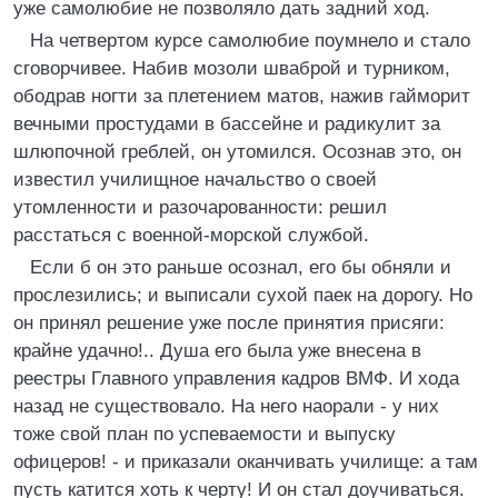
уже самолюбие не позволяло дать задний ход.
На четвертом курсе самолюбие поумнело и стало
сговорчивее. Набив мозоли шваброй и турником,
ободрав ногти за плетением матов, нажив гайморит
вечными простудами в бассейне и радикулит за
шлюпочной греблей, он утомился. Осознав это, он
известил училищное начальство о своей
утомленности и разочарованности: решил
расстаться с военной-морской службой.
Если б он это раньше осознал, его бы обняли и
прослезились; и выписали сухой паек на дорогу. Но
он принял решение уже после принятия присяги:
крайне удачно!.. Душа его была уже внесена в
реестры Главного управления кадров ВМФ. И хода
назад не существовало. На него наорали - у них
тоже свой план по успеваемости и выпуску
офицеров! - и приказали оканчивать училище: а там
пусть катится хоть к черту! И он стал доучиваться.