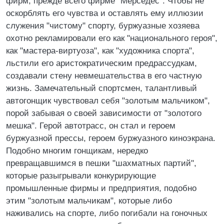
фирм, прежде всего фирме "Мерседес". Чтобы не
оскорблять его чувства и оставлять ему иллюзии
служения "чистому" спорту, буржуазные хозяева
охотно рекламировали его как "национального героя",
как "мастера-виртуоза", как "художника спорта",
льстили его аристократическим предрассудкам,
создавали стену невмешательства в его частную
жизнь. Замечательный спортсмен, талантливый
автогонщик чувствовал себя "золотым мальчиком",
порой забывая о своей зависимости от "золотого
мешка". Герой автотрасс, он стал и героем
буржуазной прессы, героем буржуазного киноэкрана.
Подобно многим гонщикам, нередко
превращавшимся в пешки "шахматных партий",
которые разыгрывали конкурирующие
промышленные фирмы и предприятия, подобно
этим "золотым мальчикам", которые либо
наживались на спорте, либо погибали на гоночных