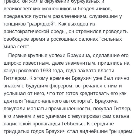
треках, он жил в окружении буржуазных и
великосветских мошенников и бездельников,
предавался пустым развлечениям, служившим у
гонщиков "разрядкой". Как выходец из
аристократической среды, он стремился проводить
свободное время в роскошных салонах "сильных
мира сего".
Первые крупные успехи Браухича, сделавшие его
широко известным, даже знаменитым, пришлись на
канун рокового 1933 года, года захвата власти
Гитлером. К этому времени Браухич уже был лично
знаком с будущим фюрером, встречался с ним и
услышал от него, что тот готов кредитовать его как
деятеля "национального автоспорта". Браухича
покупали магнаты промышленности, покупал Гитлер,
его именем и его удачами спекулировал сам сатана
нацистской пропаганды Геббельс. К середине
тридцатых годов Браухич стал виднейшим "рыцарем