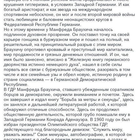
крушения гитлеризма, в условиях Западной Германии. И как
богатый аристократ, и как звезда на международном
спортивном небосклоне, он мог и после второй мировой войны
стать любимцем и баловнем неонацистских кругов в
Федеративной Республике Германии.
Но к этому времени у Манфреда Браухича началось
подлинное духовное прозрение. Он поставил точку на своей
карьере гонщика в буржуазном мире и пошел на полный, на
решительный, на принципиальный разрыв с этим миром.
Браухичу опротивел кровавый и преступный мир капитализма,
мир продажности и грязных денежных отношений. И он, чье
имя было занесено, вписано в "Железную книгу германского
дворянства истинно немецкого духа", нашел в себе силы
порвать все связи с буржуазным обществом, разорвать в том
числе и все семейные узы и обрел новую, истинную родину в
стране социализма — в Германской Демократической
Республике.
В ГДР Манфреда Браухича, ставшего убежденным соратником
борцов за демократию, окружили вниманием и почетом. Здесь
он завершил и издал книгу "Борьба за метры и секунды", здесь
он занялся и дальнейшей литературной работой, к которой
обнаружил отличные способности. Здесь он продолжил
общественную деятельность, которой грубо помешали ему в
Западной Германии Конрада Аденауэра. В 1960 году он был
избран президентом Олимпийского общества ГДР,
действующего под благородным девизом: "Служить миру,
уважать жизнь!" Свои мемуары, автобиографию, в которой он
рассказывает и о себе и прежде всего о времени, о годах и