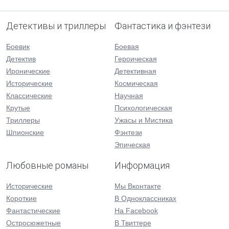
Детективы и триллеры
Фантастика и фэнтези
Боевик
Боевая
Детектив
Героическая
Иронические
Детективная
Исторические
Космическая
Классические
Научная
Крутые
Психологическая
Триллеры
Ужасы и Мистика
Шпионские
Фэнтези
Эпическая
Любовные романы
Информация
Исторические
Мы Вконтакте
Короткие
В Одноклассниках
Фантастические
На Facebook
Остросюжетные
В Твиттере