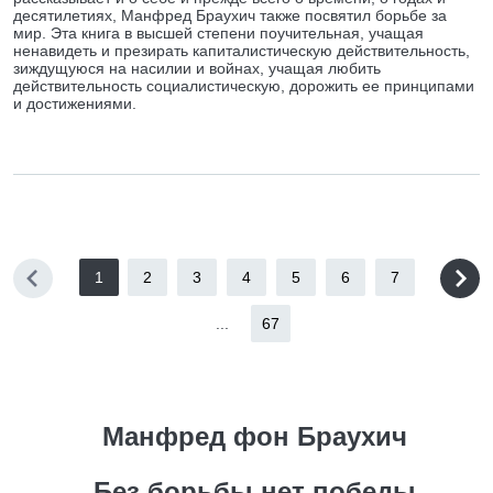
десятилетиях, Манфред Браухич также посвятил борьбе за
мир. Эта книга в высшей степени поучительная, учащая
ненавидеть и презирать капиталистическую действительность,
зиждущуюся на насилии и войнах, учащая любить
действительность социалистическую, дорожить ее принципами
и достижениями.
1
2
3
4
5
6
7
...
67
Манфред фон Браухич
Без борьбы нет победы