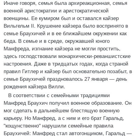
Иначе говоря, семья была архиреакционная, семья
военной аристократии и аристократической
военщины. Ее кумиром был и оставался кайзер
Вильгельм II. Крушение кайзера было воспринято в
семье Браухичей и в ее ближайшем окружении как
беда. В семье и в среде, окружавшей юного
Манфреда, изгнание кайзера не могли простить,
здесь господствовали монархически-реваншистские
настроения. Даже в тридцатых годах, когда страной
правил Гитлер и кайзер был основательно позабыт, в
семье Браухичей праздновалось 27 января — день
рождения кайзера Вилли.
В соответствии с семейными традициями
Манфред Браухич получил военное образование. Он
мог сделать в дальнейшем блестящую военную
карьеру. Но Манфред, а с ним и его брат Гаральд,
"кощунственно" нарушили семейные правила
Браухичей: Манфред стал автогонщиком, Гаральд —