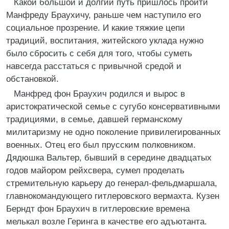
Какой большой и долгий путь пришлось пройти
Манфреду Браухичу, раньше чем наступило его
социальное прозрение. И какие тяжкие цепи
традиций, воспитания, житейского уклада нужно
было сбросить с себя для того, чтобы суметь
навсегда расстаться с привычной средой и
обстановкой.
Манфред фон Браухич родился и вырос в
аристократической семье с сугубо консервативными
традициями, в семье, давшей германскому
милитаризму не одно поколение привилегированных
военных. Отец его был прусским полковником.
Дядюшка Вальтер, бывший в середине двадцатых
годов майором рейхсвера, сумел проделать
стремительную карьеру до генерал-фельдмаршала,
главнокомандующего гитлеровского вермахта. Кузен
Берндт фон Браухич в гитлеровские времена
мелькал возле Геринга в качестве его адъютанта.