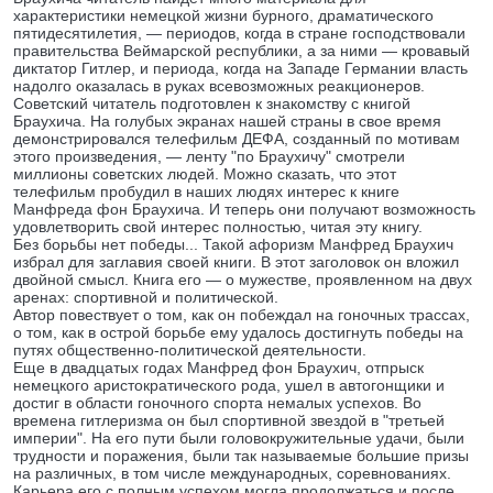
характеристики немецкой жизни бурного, драматического
пятидесятилетия, — периодов, когда в стране господствовали
правительства Веймарской республики, а за ними — кровавый
диктатор Гитлер, и периода, когда на Западе Германии власть
надолго оказалась в руках всевозможных реакционеров.
Советский читатель подготовлен к знакомству с книгой
Браухича. На голубых экранах нашей страны в свое время
демонстрировался телефильм ДЕФА, созданный по мотивам
этого произведения, — ленту "по Браухичу" смотрели
миллионы советских людей. Можно сказать, что этот
телефильм пробудил в наших людях интерес к книге
Манфреда фон Браухича. И теперь они получают возможность
удовлетворить свой интерес полностью, читая эту книгу.
Без борьбы нет победы... Такой афоризм Манфред Браухич
избрал для заглавия своей книги. В этот заголовок он вложил
двойной смысл. Книга его — о мужестве, проявленном на двух
аренах: спортивной и политической.
Автор повествует о том, как он побеждал на гоночных трассах,
о том, как в острой борьбе ему удалось достигнуть победы на
путях общественно-политической деятельности.
Еще в двадцатых годах Манфред фон Браухич, отпрыск
немецкого аристократического рода, ушел в автогонщики и
достиг в области гоночного спорта немалых успехов. Во
времена гитлеризма он был спортивной звездой в "третьей
империи". На его пути были головокружительные удачи, были
трудности и поражения, были так называемые большие призы
на различных, в том числе международных, соревнованиях.
Карьера его с полным успехом могла продолжаться и после