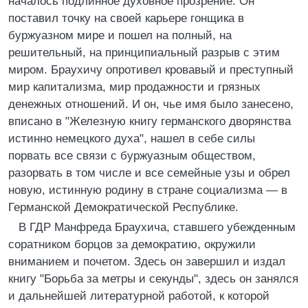
началось подлинное духовное прозрение. Он
поставил точку на своей карьере гонщика в
буржуазном мире и пошел на полный, на
решительный, на принципиальный разрыв с этим
миром. Браухичу опротивел кровавый и преступный
мир капитализма, мир продажности и грязных
денежных отношений. И он, чье имя было занесено,
вписано в "Железную книгу германского дворянства
истинно немецкого духа", нашел в себе силы
порвать все связи с буржуазным обществом,
разорвать в том числе и все семейные узы и обрел
новую, истинную родину в стране социализма — в
Германской Демократической Республике.
В ГДР Манфреда Браухича, ставшего убежденным
соратником борцов за демократию, окружили
вниманием и почетом. Здесь он завершил и издал
книгу "Борьба за метры и секунды", здесь он занялся
и дальнейшей литературной работой, к которой