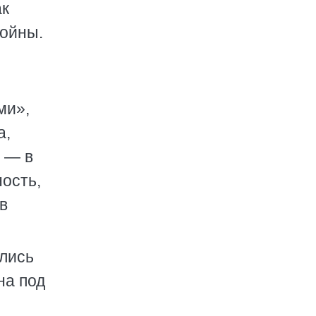
ак
войны.
ми»,
а,
 — в
ность,
в
ались
на под