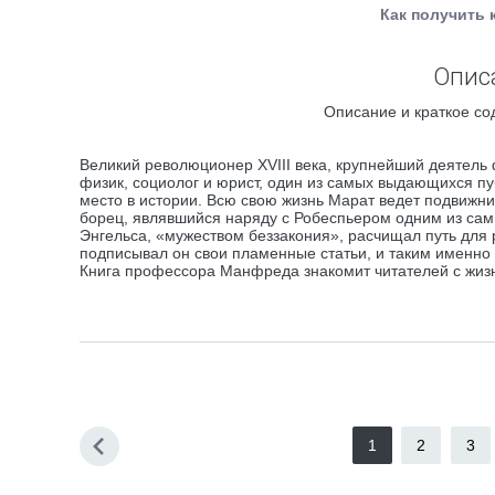
Как получить 
Опис
Описание и краткое со
Великий революционер XVIII века, крупнейший деятель 
физик, социолог и юрист, один из самых выдающихся п
место в истории. Всю свою жизнь Марат ведет подвиж
борец, являвшийся наряду с Робеспьером одним из са
Энгельса, «мужеством беззакония», расчищал путь для 
подписывал он свои пламенные статьи, и таким именно
Книга профессора Манфреда знакомит читателей с жиз
1
2
3