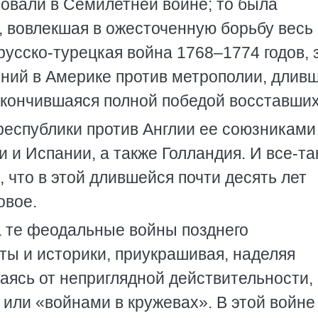
овали в Семилетней войне; то была
, вовлекшая в ожесточенную борьбу весь
русско-турецкая война 1768–1774 годов, 
оний в Америке против метрополии, длив
 закончившаяся полной победой восставших
республики против Англии ее союзниками
и Испании, а также Голландия. И все-та
что в этой длившейся почти десять лет
овое.
а те феодальные войны позднего
ты и историки, приукрашивая, наделяя
ясь от неприглядной действительности,
или «войнами в кружевах». В этой войне