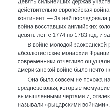
Девять сильнейших держав участв
действительно европейская война
континент. — За ней последовала 
война восставших английских кол
девять лет, с 1774 по 1783 год, и
В войне молодой заокеанской 
абсолютистские монархии Франции 
современники отчетливо ощущали, 
американской войне было нечто н
Она была совсем не похожа н
средневековья, которые мемуарис
вымышленными чертами и, отвлека
называли «рыцарскими войнами», 