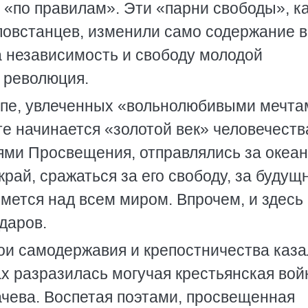
 «по правилам». Эти «парни свободы», к
овстанцев, изменили само содержание 
 независимость и свободу молодой
а революция.
опе, увлеченных «вольнолюбивыми мечта
те начинается «золотой век» человечеств
ми Просвещения, отправлялись за океан
рай, сражаться за его свободу, за будущ
ймется над всем миром. Впрочем, и здесь 
даров.
тои самодержавия и крепостничества каз
х разразилась могучая крестьянская вой
чева. Воспетая поэтами, просвещенная