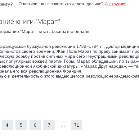
книгу?
Оплатили, но не знаете что делать дальше?
Инструкция
.
ание книги "Марат"
держание "Марат" читать бесплатно онлайн.
французской буржуазной революции 1789–1794 гг., доктор медици
ублицистов своего времени, Жан Поль Марат по праву занимает пр
ническую борьбу против сильных мира сего Неустрашимый революц
мых популярных вождей партии Горы, Марат, обладавший, по выра
революционной якобинской диктатуры. «Марат, Друг народа», — та
 знала его вся революционная Франция.
нью и деятельностью этого выдающегося революционера-демократ
4
5
6
7
...
71