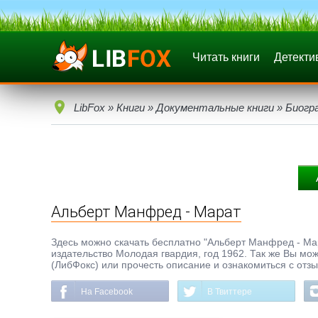
Читать книги
Детекти
LibFox
»
Книги
»
Документальные книги
»
Биогр
Альберт Манфред - Марат
Здесь можно скачать бесплатно "Альберт Манфред - Мара
издательство Молодая гвардия, год 1962. Так же Вы мож
(ЛибФокс) или прочесть описание и ознакомиться с отз
На Facebook
В Твиттере