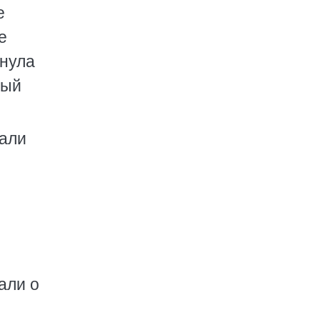
е
е
инула
ный
вали
али о