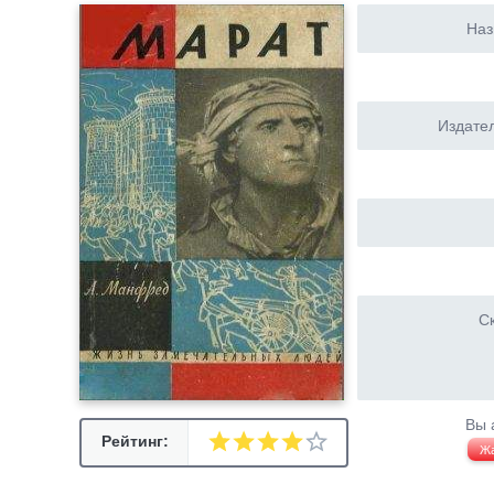
Наз
Издател
Ск
Вы 
Рейтинг:
Ж