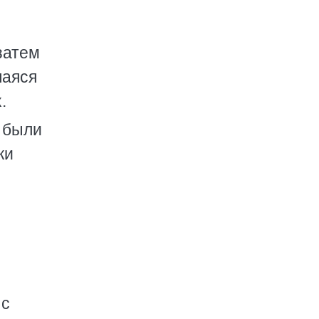
затем
шаяся
.
 были
ки
 с