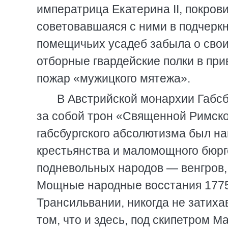
императрица Екатерина II, покров
советовавшаяся с ними в подчеркн
помещичьих усадеб забыла о свои
отборные гвардейские полки в при
пожар «мужицкого мятежа».
В Австрийской монархии Габсб
за собой трон «Священной Римско
габсбургского абсолютизма был на
крестьянства и маломощного бюрге
подневольных народов — венгров, 
Мощные народные восстания 1775 
Трансильвании, никогда не затиха
том, что и здесь, под скипетром М