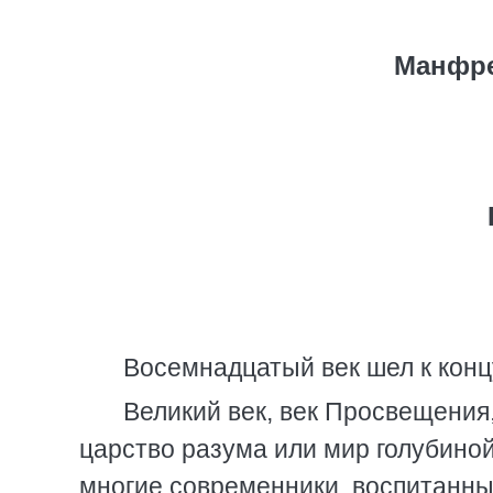
Манфре
Восемнадцатый век шел к конц
Великий век, век Просвещения
царство разума или мир голубиной
многие современники, воспитанны