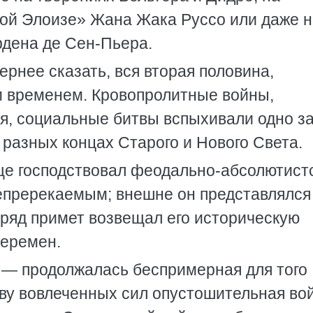
ой Элоизе» Жана Жака Руссо или даже н
дена де Сен-Пьера.
ернее сказать, вся вторая половина,
м временем. Кровопролитные войны,
я, социальные битвы вспыхивали одно з
 разных концах Старого и Нового Света.
ще господствовал феодально-абсолютист
непререкаемым; внешне он представлялся
ряд примет возвещал его историческую
перемен.
д — продолжалась беспримерная для того
тву вовлеченных сил опустошительная во