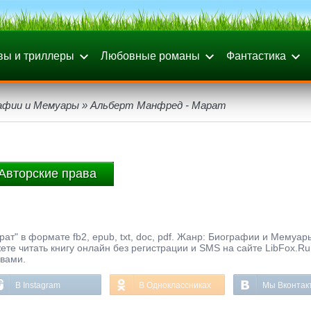
вы и триллеры
Любовные романы
Фантастика
афии и Мемуары
» Альберт Манфред - Марат
Авторские права
т" в формате fb2, epub, txt, doc, pdf. Жанр: Биографии и Мемуар
ете читать книгу онлайн без регистрации и SMS на сайте LibFox.Ru
ывами.
В Instagram
В Одноклассниках
Мы Вконтак