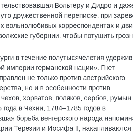
ительствовавшая Вольтеру и Дидро и даж
уто дружественной переписке, при зарев
х вольнолюбивых корреспондентах и дв
волжские губернии, чтобы потушить гроз
урги в течение полутысячелетия удержи
й империи германской нации». Гнет
правлен не только против австрийского
рства, но и в особенности против
чехов, хорватов, поляков, сербов, румын.
года в Чехии, 1784–1785 годов в
вшая борьба венгерского народа напомин
арии Терезии и Иосифа II, накапливаются