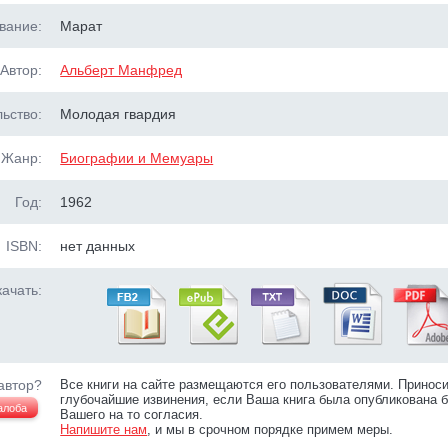
вание:
Марат
Автор:
Альберт Манфред
ьство:
Молодая гвардия
Жанр:
Биографии и Мемуары
Год:
1962
ISBN:
нет данных
ачать:
автор?
Все книги на сайте размещаются его пользователями. Принос
глубочайшие извинения, если Ваша книга была опубликована б
алоба
Вашего на то согласия.
Напишите нам
, и мы в срочном порядке примем меры.