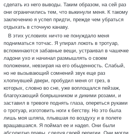
сделать из него выводы. Таким образом, на сей раз
они ограничились тем, что выкинули меня. К такому
заключению я успел придти, прежде чем убраться
отдыхать в сточную канаву.
В этих условиях ничто не понуждало меня
подниматься тотчас. Я упирал локоть в тротуар,
вспоминаются забавные вещи, устраивал в чашечке
ладони ухо и начинал размышлять о своем
положении, невзирая на его обыденность. Слабый,
но не вызывающий сомнений звук еще раз
хлопнувшей двери, пробудил меня от грез, в
которых, словно во сне, уже воплощался пейзаж,
благоухающий боярышником и дикими розами, и
заставил в тревоге поднять глаза, опереться руками
о тротуар, изготовить ноги к бегству. Но это была
лишь моя шляпа, плывшая по воздуху и в полете
вращавшаяся. Я поймал ее и надел. Они были
абсолютно правы, следуя своей религии. Они могли