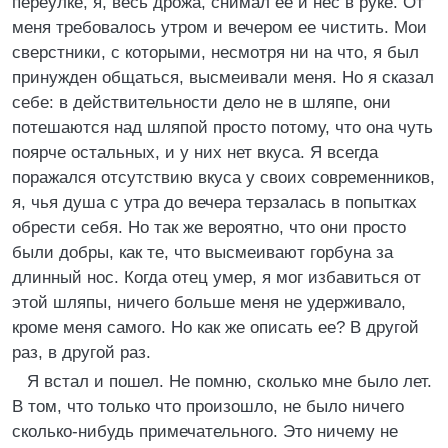
переулке, я, весь дрожа, снимал ее и нес в руке. От
меня требовалось утром и вечером ее чистить. Мои
сверстники, с которыми, несмотря ни на что, я был
принужден общаться, высмеивали меня. Но я сказал
себе: в действительности дело не в шляпе, они
потешаются над шляпой просто потому, что она чуть
поярче остальных, и у них нет вкуса. Я всегда
поражался отсутствию вкуса у своих современников,
я, чья душа с утра до вечера терзалась в попытках
обрести себя. Но так же вероятно, что они просто
были добры, как те, что высмеивают горбуна за
длинный нос. Когда отец умер, я мог избавиться от
этой шляпы, ничего больше меня не удерживало,
кроме меня самого. Но как же описать ее? В другой
раз, в другой раз.
Я встал и пошел. Не помню, сколько мне было лет.
В том, что только что произошло, не было ничего
сколько-нибудь примечательного. Это ничему не