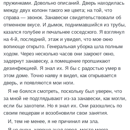
пружинками. Довольно описаний. Дверь находилась
между двух колонн такого же цвета; на той, что
справа — звонок. Занавески свидетельствовали об
отменном вкусе. И дымок, поднимавшийся из трубы,
казался голубее и печальнее соседского. Я взглянул
на 4-й, последний, этаж и увидел, что мое окно
вопиюще открыто. Генеральная уборка шла полным
ходом. Через несколько часов они закроют окно,
задернут занавеску, а помещение пропшикают
дезинфекцией. Я знал их. Я бы с радостью умер в
этом доме. Точно наяву я видел, как открывается
дверь, и появляются мои ноги.
Я не боялся смотреть, поскольку был уверен, что
за мной не подглядывают из-за занавески, как могли,
если бы захотели. Но я знал их. Они разошлись по
своим пещерам и возобновили свои занятия.
И, тем не менее, я не причинил им зла.
Я не очень хорошо знал город, место моего