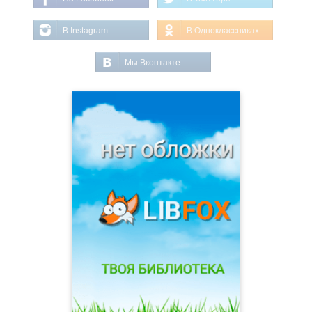
В Instagram
В Одноклассниках
Мы Вконтакте