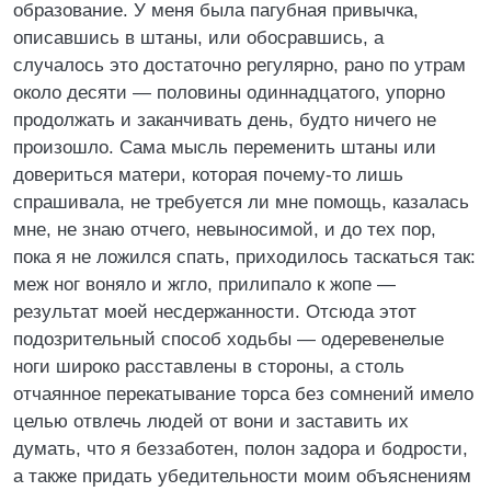
образование. У меня была пагубная привычка,
описавшись в штаны, или обосравшись, а
случалось это достаточно регулярно, рано по утрам
около десяти — половины одиннадцатого, упорно
продолжать и заканчивать день, будто ничего не
произошло. Сама мысль переменить штаны или
довериться матери, которая почему-то лишь
спрашивала, не требуется ли мне помощь, казалась
мне, не знаю отчего, невыносимой, и до тех пор,
пока я не ложился спать, приходилось таскаться так:
меж ног воняло и жгло, прилипало к жопе —
результат моей несдержанности. Отсюда этот
подозрительный способ ходьбы — одеревенелые
ноги широко расставлены в стороны, а столь
отчаянное перекатывание торса без сомнений имело
целью отвлечь людей от вони и заставить их
думать, что я беззаботен, полон задора и бодрости,
а также придать убедительности моим объяснениям