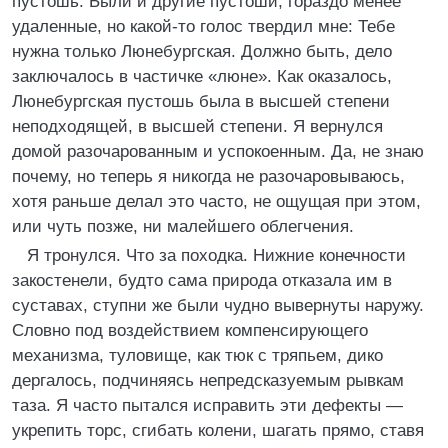
пустошь. Были и другие пустоши, гораздо менее
удаленные, но какой-то голос твердил мне: Тебе
нужна только Люнебургская. Должно быть, дело
заключалось в частичке «люне». Как оказалось,
Люнебургская пустошь была в высшей степени
неподходящей, в высшей степени. Я вернулся
домой разочарованным и успокоенным. Да, не знаю
почему, но теперь я никогда не разочаровываюсь,
хотя раньше делал это часто, не ощущая при этом,
или чуть позже, ни малейшего облегчения.
Я тронулся. Что за походка. Нижние конечности
закостенели, будто сама природа отказала им в
суставах, ступни же были чудно вывернуты наружу.
Словно под воздействием компенсирующего
механизма, туловище, как тюк с тряпьем, дико
дергалось, подчиняясь непредсказуемым рывкам
таза. Я часто пытался исправить эти дефекты —
укрепить торс, сгибать колени, шагать прямо, ставя