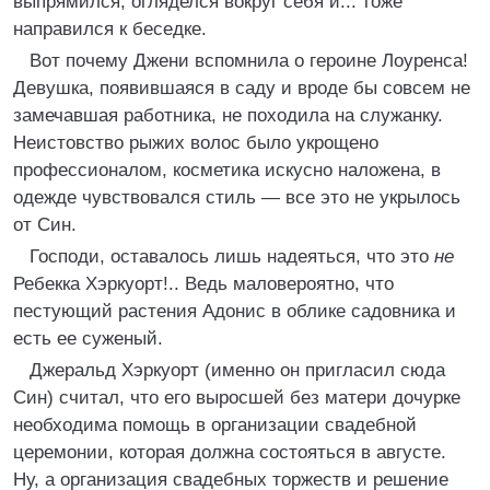
выпрямился, огляделся вокруг себя и... тоже
направился к беседке.
Вот почему Джени вспомнила о героине Лоуренса!
Девушка, появившаяся в саду и вроде бы совсем не
замечавшая работника, не походила на служанку.
Неистовство рыжих волос было укрощено
профессионалом, косметика искусно наложена, в
одежде чувствовался стиль — все это не укрылось
от Син.
Господи, оставалось лишь надеяться, что это
не
Ребекка Хэркуорт!.. Ведь маловероятно, что
пестующий растения Адонис в облике садовника и
есть ее суженый.
Джеральд Хэркуорт (именно он пригласил сюда
Син) считал, что его выросшей без матери дочурке
необходима помощь в организации свадебной
церемонии, которая должна состояться в августе.
Ну, а организация свадебных торжеств и решение