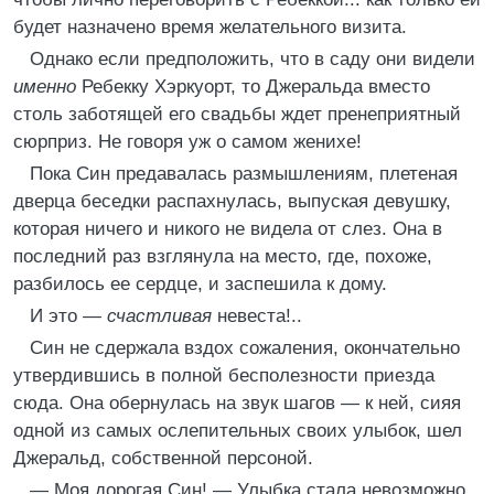
будет назначено время желательного визита.
Однако если предположить, что в саду они видели
именно
Ребекку Хэркуорт, то Джеральда вместо
столь заботящей его свадьбы ждет пренеприятный
сюрприз. Не говоря уж о самом женихе!
Пока Син предавалась размышлениям, плетеная
дверца беседки распахнулась, выпуская девушку,
которая ничего и никого не видела от слез. Она в
последний раз взглянула на место, где, похоже,
разбилось ее сердце, и заспешила к дому.
И это —
счастливая
невеста!..
Син не сдержала вздох сожаления, окончательно
утвердившись в полной бесполезности приезда
сюда. Она обернулась на звук шагов — к ней, сияя
одной из самых ослепительных своих улыбок, шел
Джеральд, собственной персоной.
— Моя дорогая Син! — Улыбка стала невозможно