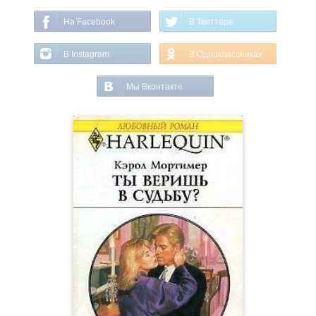
На Facebook
В Твиттере
В Instagram
В Одноклассниках
Мы Вконтакте