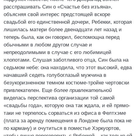
расспрашивать Син о «Счастье без изъяна»,
объясняя свой интерес предстоящей вскоре
свадьбой его единственной дочери, Ребекки, которая
лишилась матери более двенадцати лет назад и
теперь была, как он говорил, беспомощна перед
обычными в любом другом случае и
непреодолимыми в случае с его любимицей
хлопотами. Слушая заботливого отца, Син была на
седьмом небе: она находила, что этот высокий, едва
начавший седеть голубоглазый мужчина в
безукоризненном темном костюме-тройке чертовски
привлекателен. Еще
более привлекательной
виделась перспектива организации той самой
«свадьбы года», которую она так ждала, и ей прямо-
таки не терпелось сорваться из офиса в Фелтхэме
(плата за аренду помещения в Лондоне была пока не
по карману) и очутиться в поместье Хэркуортов,
чтобы лично переговорить с Ребеккой... как только ей