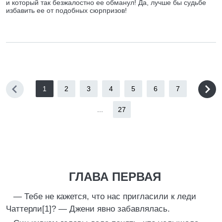
и который так безжалостно ее обманул! Да, лучше бы судьбе
избавить ее от подобных сюрпризов!
1
2
3
4
5
6
7
...
27
ГЛАВА ПЕРВАЯ
— Тебе не кажется, что нас пригласили к леди
Чаттерли[1]? — Джени явно забавлялась.