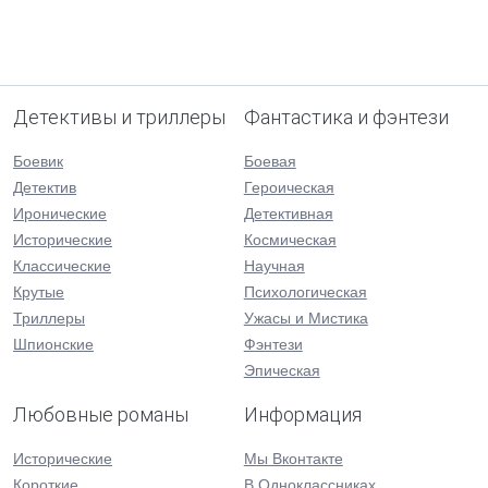
Детективы и триллеры
Фантастика и фэнтези
Боевик
Боевая
Детектив
Героическая
Иронические
Детективная
Исторические
Космическая
Классические
Научная
Крутые
Психологическая
Триллеры
Ужасы и Мистика
Шпионские
Фэнтези
Эпическая
Любовные романы
Информация
Исторические
Мы Вконтакте
Короткие
В Одноклассниках