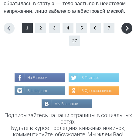
обратилась в статую — тело застыло в неистовом
напряжении, лицо забелело алебастровой маской.
1
2
3
4
5
6
7
...
27
На Facebook
В Твиттере
В Instagram
В Одноклассниках
Мы Вконтакте
Подписывайтесь на наши страницы в социальных
сетях.
Будьте в курсе последних книжных новинок,
комментируйте, обсуждайте. Мы ждём Вас!