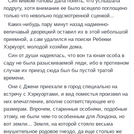
Син кивком головы дала понять, что услышала
подругу, хотя внимание ее было всецело поглощено
только что невольно подсмотренной сценкой...
Каких-нибудь пару минут назад надменно-
величавый дворецкий оставил их в этой небольшой
приемной, а сам удалился на поиски Ребекки
Хэркуорт, молодой хозяйки дома.
Син от души надеялась, что вон та юная особа в
саду не была разыскиваемой леди, ибо в противном
случае их приезд сюда был бы пустой тратой
времени.
Они с Джени приехали в город специально на
встречу с Хэркуортами, и вид поместья произвел на
них впечатление, вполне соответствующее его
размерам. Впрочем, старинные особняки, подобные
этому, не были чем-то особенным для Лондона, но
вот земли... Земля, на которой стояло весьма
внушительное родовое гнездо, да еще столько же