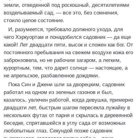
земли, отведенной под роскошный, десятилетиями
возделываемый сад, — все это, без сомнения,
стоило целое состояние.
И, разумеется, требовало должного ухода, для
чего Хэркуортам и понадобился садовник — да еще
какой! Лет двадцати пяти, высок и сложен как бог. От
постоянного пребывания на свежем воздухе кожа его
забронзовела, но не рабочим загаром, а легким,
курортным, тем, что дарит солнце — настоящее, а
не апрельское, разбавленное дождями.
Пока Син и Джени шли за дворецким, садовник
работал на одном из зеленых газонов и был,
казалось, увлечен работой, когда девушка, примерно
двадцати лет, быстрым шагом пересекла лужайку в
нескольких футах от парня и скрылась в деревянной
беседке, спрятавшейся в углу сада от возможных
любопытных глаз. Секундой позже садовник