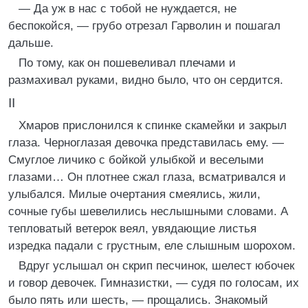
— Да уж в нас с тобой не нуждается, не
беспокойся, — грубо отрезал Гарволин и пошагал
дальше.
По тому, как он пошевеливал плечами и
размахивал руками, видно было, что он сердится.
II
Хмаров прислонился к спинке скамейки и закрыл
глаза. Черноглазая девочка представилась ему. —
Смуглое личико с бойкой улыбкой и веселыми
глазами… Он плотнее сжал глаза, всматривался и
улыбался. Милые очертания смеялись, жили,
сочные губы шевелились неслышными словами. А
тепловатый ветерок веял, увядающие листья
изредка падали с грустным, еле слышным шорохом.
Вдруг услышал он скрип песчинок, шелест юбочек
и говор девочек. Гимназистки, — судя по голосам, их
было пять или шесть, — прощались. Знакомый