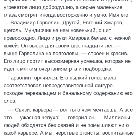
угреватое лицо добродушно, а серые маленькие
глаза смотрят иногда восторженно и умно. Имя его
— Владимир Гарволин. Другой, Евгений Хмаров, —
щеголь. Мундирчик на нем новенький, сшит
превосходно. Лицо и руки Хмарова белые, с нежной
кожей. Он высок для своих шестнадцати лет, —
выше Гарволина на полголовы, — строен и красив.
Его лицо портит высокомерная усмешка, которая не
идет к мягким очертаниям рта и подбородка.
Гарволин горячился. Его пылкий голос мало
соответствовал непредставительной фигуре,
походке перевальцем и банальному содержанию его
слов.
— Связи, карьера — вот ты о чем мечтаешь. А все
это — ужасная чепуха! — говорил он. — Миллионы
людей обходятся без связей и не помышляют ни о
какой карьере. А мы, черствые эгоисты, воспитанные