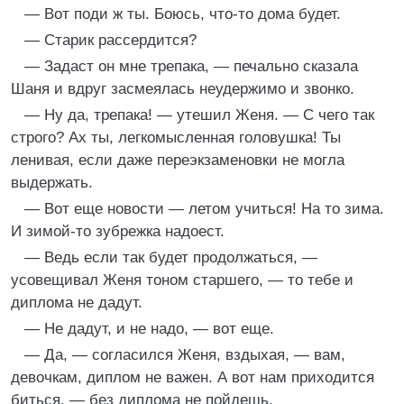
— Вот поди ж ты. Боюсь, что-то дома будет.
— Старик рассердится?
— Задаст он мне трепака, — печально сказала
Шаня и вдруг засмеялась неудержимо и звонко.
— Ну да, трепака! — утешил Женя. — С чего так
строго? Ах ты, легкомысленная головушка! Ты
ленивая, если даже переэкзаменовки не могла
выдержать.
— Вот еще новости — летом учиться! На то зима.
И зимой-то зубрежка надоест.
— Ведь если так будет продолжаться, —
усовещивал Женя тоном старшего, — то тебе и
диплома не дадут.
— Не дадут, и не надо, — вот еще.
— Да, — согласился Женя, вздыхая, — вам,
девочкам, диплом не важен. А вот нам приходится
биться, — без диплома не пойдешь.