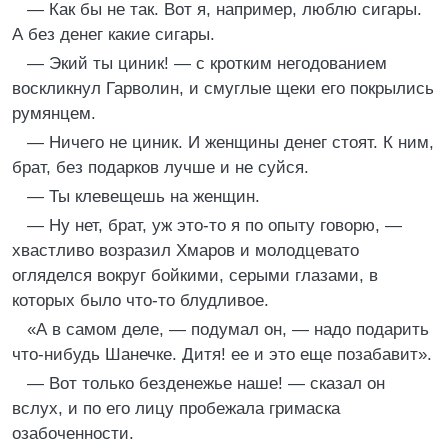
— Как бы не так. Вот я, например, люблю сигары.
А без денег какие сигары.
— Экий ты циник! — с кротким негодованием
воскликнул Гарволин, и смуглые щеки его покрылись
румянцем.
— Ничего не циник. И женщины денег стоят. К ним,
брат, без подарков лучше и не суйся.
— Ты клевещешь на женщин.
— Ну нет, брат, уж это-то я по опыту говорю, —
хвастливо возразил Хмаров и молодцевато
огляделся вокруг бойкими, серыми глазами, в
которых было что-то блудливое.
«А в самом деле, — подумал он, — надо подарить
что-нибудь Шанечке. Дитя! ее и это еще позабавит».
— Вот только безденежье наше! — сказал он
вслух, и по его лицу пробежала гримаска
озабоченности.