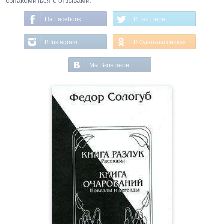
ознакомиться с отзывами.
На Facebook
В Твиттере
В Instagram
В Одноклассниках
Мы Вконтакте