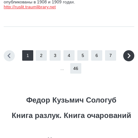
опубликованы в 1908 и 1909 годах.
http://ruslit.traumlibrary.net
1
2
3
4
5
6
7
...
46
Федор Кузьмич Сологуб
Книга разлук. Книга очарований