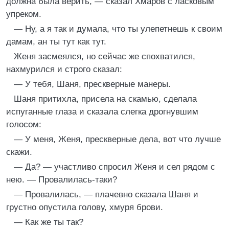
должна была верить, — сказал Хмаров с ласковым
упреком.
— Ну, а я так и думала, что ты улепетнешь к своим
дамам, ан ты тут как тут.
Женя засмеялся, но сейчас же спохватился,
нахмурился и строго сказал:
— У тебя, Шаня, прескверные манеры.
Шаня притихла, присела на скамью, сделала
испуганные глаза и сказала слегка дрогнувшим
голосом:
— У меня, Женя, прескверные дела, вот что лучше
скажи.
— Да? — участливо спросил Женя и сел рядом с
нею. — Провалилась-таки?
— Провалилась, — плачевно сказала Шаня и
грустно опустила голову, хмуря брови.
— Как же ты так?