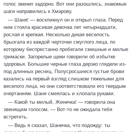
голос звенел задорно. Вот они разошлись, знакомые
шаги направились к Хмарову.
— Шаня! — воскликнул он и открыл глаза. Перед
ним стояла красивая девочка лет четырнадцати,
рослая и крепкая. Несколько дикая веселость
брызгала из каждой черточки смуглого лица, по
которому беспрестанно пробегали смешные и милые
гримаски. Загорелые щеки говорили об избытке
здоровья. Большие черные глаза дерзко глядели из-
под длинных ресниц. Полусросшиеся густые брови
казались на первый взгляд слишком тяжелыми для
веселого лица, но они соответствовали его твердым
очертаниям. Шаня смеялась и хлопала руками.
— Какой ты милый, Женечка! — говорила она
звенящим голосом. — Вот-то не ожидала тебя
встретить.
— Ведь я сказал, Шанечка, что подожду: ты