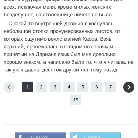
всех, исключая меня, кроме милых женских
безделушек, на столешнице ничего не было.
С какой-то внутренней дрожью я коснулась
небольшой стопки пронумерованных листов, от
которых ощутимо веяло магией Хаоса. Взяв
верхний, пробежалась взглядом по строчкам —
принятый на Дариане язык был мне довольно
хорошо знаком, а написано было то, что я читала, не
так уж и давно: десяток-другой лет тому назад.
1
2
3
4
5
6
7
...
15
На Facebook
В Твиттере