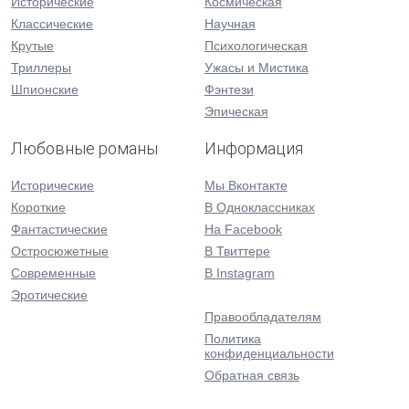
Исторические
Космическая
Классические
Научная
Крутые
Психологическая
Триллеры
Ужасы и Мистика
Шпионские
Фэнтези
Эпическая
Любовные романы
Информация
Исторические
Мы Вконтакте
Короткие
В Одноклассниках
Фантастические
На Facebook
Остросюжетные
В Твиттере
Современные
В Instagram
Эротические
Правообладателям
Политика
конфиденциальности
Обратная связь