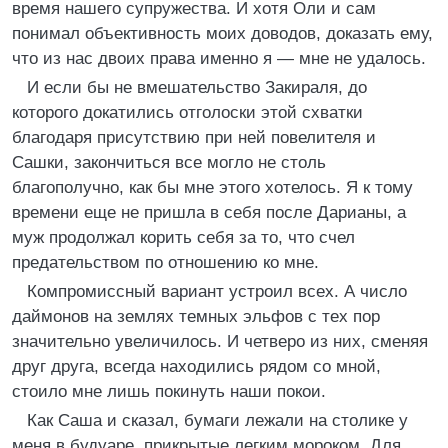
время нашего супружества. И хотя Оли и сам
понимал объективность моих доводов, доказать ему,
что из нас двоих права именно я — мне не удалось.
И если бы не вмешательство Закираля, до
которого докатились отголоски этой схватки
благодаря присутствию при ней повелителя и
Сашки, закончиться все могло не столь
благополучно, как бы мне этого хотелось. Я к тому
времени еще не пришла в себя после Дарианы, а
муж продолжал корить себя за то, что счел
предательством по отношению ко мне.
Компромиссный вариант устроил всех. А число
даймонов на землях темных эльфов с тех пор
значительно увеличилось. И четверо из них, сменяя
друг друга, всегда находились рядом со мной,
стоило мне лишь покинуть наши покои.
Как Саша и сказал, бумаги лежали на столике у
меня в будуаре, прикрытые легким мороком. Для