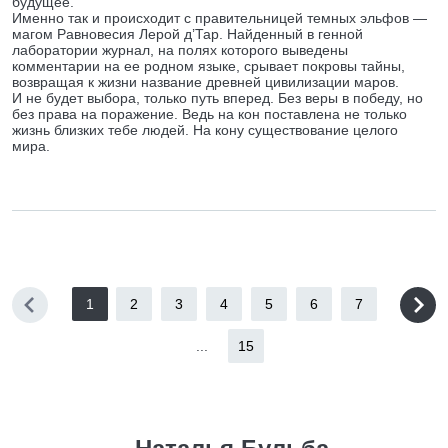
будущее.
Именно так и происходит с правительницей темных эльфов —
магом Равновесия Лерой д’Тар. Найденный в генной
лаборатории журнал, на полях которого выведены
комментарии на ее родном языке, срывает покровы тайны,
возвращая к жизни название древней цивилизации маров.
И не будет выбора, только путь вперед. Без веры в победу, но
без права на поражение. Ведь на кон поставлена не только
жизнь близких тебе людей. На кону существование целого
мира.
1
2
3
4
5
6
7
...
15