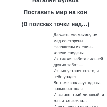
Наталья Бульба
Поставить мир на кон
(В поисках точки над…)
Держать его махину не
мед со стороны
Напряжены их спины,
колени сведены
Их тяжкая забота сильней
других забот —
Из них устанет кто-то, и
небо упадет.
Во тьме заплачут вдовы,
повыгорят поля
И встанет гриб лиловый, и
кончится земля…
И жить еще надежде на