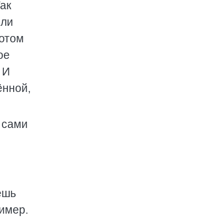
Так
или
потом
ое
 И
ённой,
 сами
ёшь
ример.