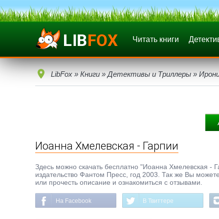
Читать книги
Детекти
LibFox
»
Книги
»
Детективы и Триллеры
»
Ирон
Иоанна Хмелевская - Гарпии
Здесь можно скачать бесплатно "Иоанна Хмелевская - Гар
издательство Фантом Пресс, год 2003. Так же Вы можете
или прочесть описание и ознакомиться с отзывами.
На Facebook
В Твиттере