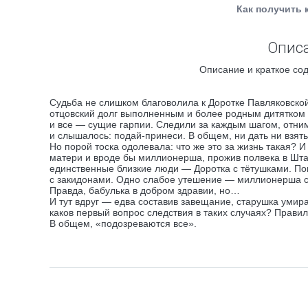
Как получить 
Описа
Описание и краткое сод
Судьба не слишком благоволила к Доротке Павляковской
отцовский долг выполненным и более родным дитятком н
и все — сущие гарпии. Следили за каждым шагом, отни
и слышалось: подай-принеси. В общем, ни дать ни взят
Но порой тоска одолевала: что же это за жизнь такая? 
матери и вроде бы миллионерша, прожив полвека в Штат
единственные близкие люди — Доротка с тётушками. Пон
с закидонами. Одно слабое утешение — миллионерша ср
Правда, бабулька в добром здравии, но…
И тут вдруг — едва составив завещание, старушка умира
каков первый вопрос следствия в таких случаях? Правил
В общем, «подозреваются все».