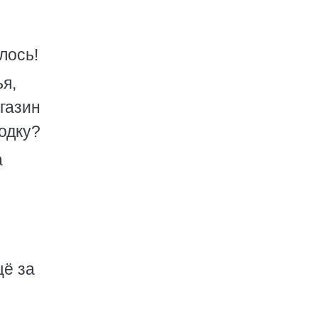
лось!
я,
агазин
годку?
а
щё за