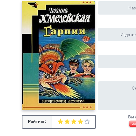
Наз
Издател
Ск
Вы 
Рейтинг:
Ж