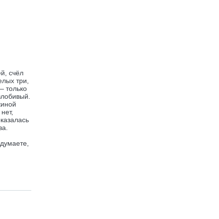
й, счёл
елых три,
— только
злобивый.
киной
нет,
оказалась
ва.
 думаете,