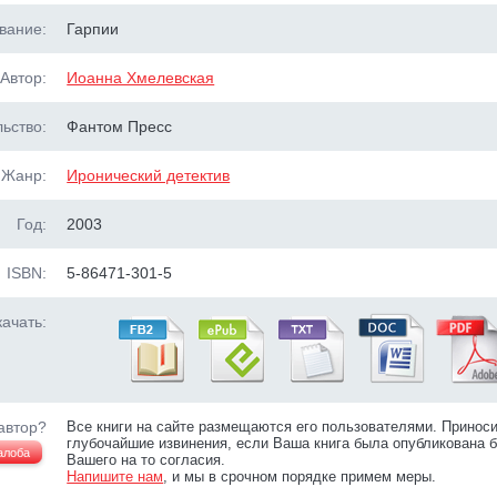
вание:
Гарпии
Автор:
Иоанна Хмелевская
ьство:
Фантом Пресс
Жанр:
Иронический детектив
Год:
2003
ISBN:
5-86471-301-5
ачать:
автор?
Все книги на сайте размещаются его пользователями. Принос
глубочайшие извинения, если Ваша книга была опубликована б
алоба
Вашего на то согласия.
Напишите нам
, и мы в срочном порядке примем меры.