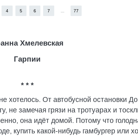
4
5
6
7
...
77
анна Хмелевская
Гарпии
* * *
не хотелось. От автобусной остановки Д
у, не замечая грязи на тротуарах и тоск
енно, она идёт домой. Потому что голодн
де, купить какой-нибудь гамбургер или хо