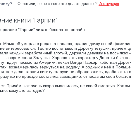
книгу?
Оплатили, но не знаете что делать дальше?
Инструкция
.
ние книги "Гарпии"
ержание "Гарпии" читать бесплатно онлайн.
. Мама её умерла в родах, а папаша, одарив дочку своей фамилие
е интересовался. Так что воспитывали Доротку тётушки, причём ц
мали каждый заработанный злотый, держали девушку на посылках 
ь — современная Золушка. Хорошо хоть характер у Доротки был не
И тут вдруг письмо из Америки: некая Ванда Паркер, крёстная Дорот
ах, вознамерилась вернуться на родину. А родных у неё в Польше 
ятное дело, гарпии визиту старухи не обрадовались, вдобавок та 
азу же по приезде составила завещание, отписав им свои богатст
ет. Причём, как очень скоро выяснилось, не своей смертью. Как вы
ьно: кому это выгодно?