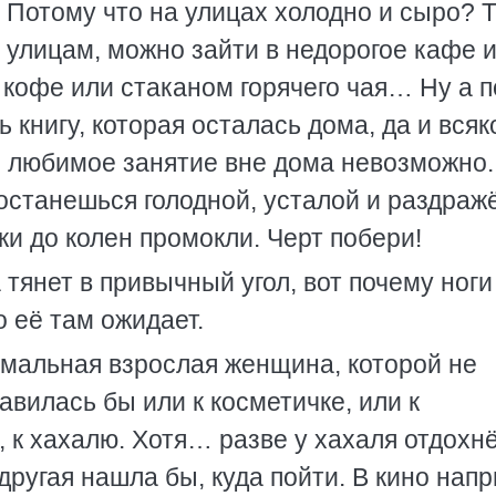
. Потому что на улицах холодно и сыро? 
о улицам, можно зайти в недорогое кафе 
й кофе или стаканом горячего чая… Ну а 
 книгу, которая осталась дома, да и всяк
е любимое занятие вне дома невозможно.
 останешься голодной, усталой и раздраж
ки до колен промокли. Черт побери!
тянет в привычный угол, вот почему ноги
о её там ожидает.
мальная взрослая женщина, которой не
авилась бы или к косметичке, или к
ц, к хахалю. Хотя… разве у хахаля отдохн
другая нашла бы, куда пойти. В кино нап