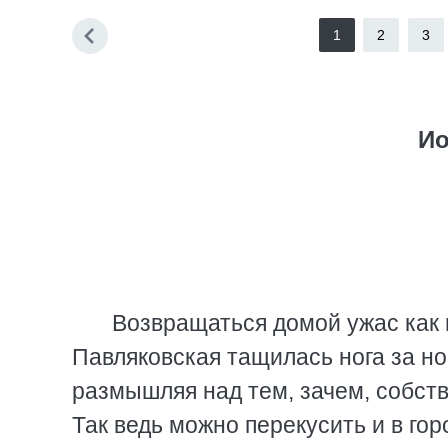
1
2
3
Ио
Возвращаться домой ужас как 
Павляковская тащилась нога за ног
размышляя над тем, зачем, собств
Так ведь можно перекусить и в горо