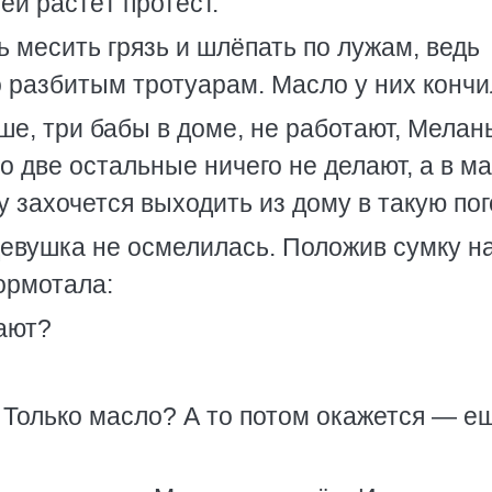
ей растёт протест.
ь месить грязь и шлёпать по лужам, ведь
о разбитым тротуарам. Масло у них кончи
е, три бабы в доме, не работают, Мелань
но две остальные ничего не делают, а в м
у захочется выходить из дому в такую по
девушка не осмелилась. Положив сумку н
ормотала:
кают?
 Только масло? А то потом окажется — е