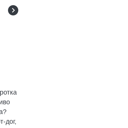
оротка
ливо
а?
т-дог,