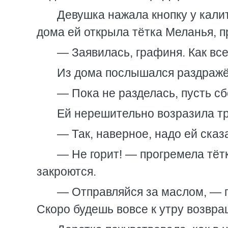
Девушка нажала кнопку у кали
дома ей открыла тётка Меланья, п
— Заявилась, графиня. Как все
Из дома послышался раздражё
— Пока не разделась, пусть с
Ей нерешительно возразила тр
— Так, наверное, надо ей ска
— Не горит! — прогремела тёт
закроются.
— Отправляйся за маслом, — п
Скоро будешь вовсе к утру возвра