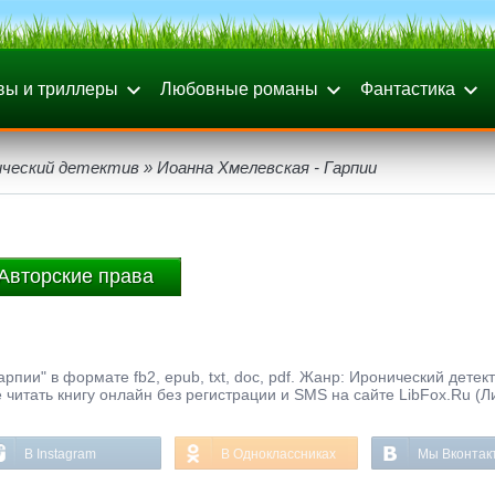
вы и триллеры
Любовные романы
Фантастика
ический детектив
» Иоанна Хмелевская - Гарпии
Авторские права
пии" в формате fb2, epub, txt, doc, pdf. Жанр: Иронический детект
 читать книгу онлайн без регистрации и SMS на сайте LibFox.Ru (Л
В Instagram
В Одноклассниках
Мы Вконтак