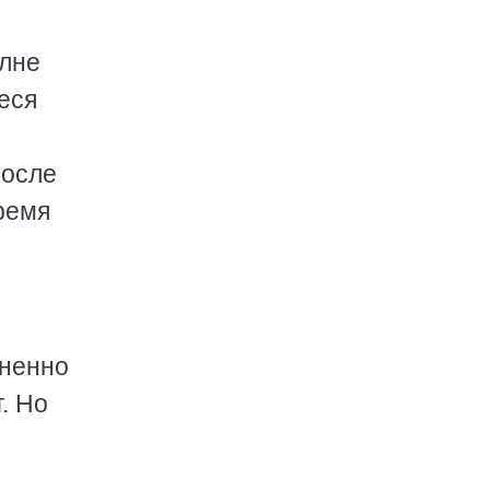
олне
еся
после
ремя
мненно
. Но