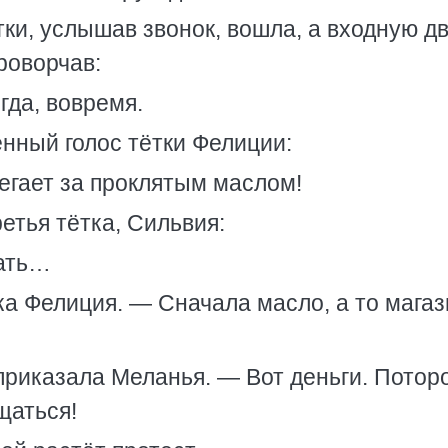
тки, услышав звонок, вошла, а входную д
роворчав:
гда, вовремя.
нный голос тётки Фелиции:
бегает за проклятым маслом!
етья тётка, Сильвия:
зать…
ка Фелиция. — Сначала масло, а то мага
риказала Меланья. — Вот деньги. Потор
щаться!