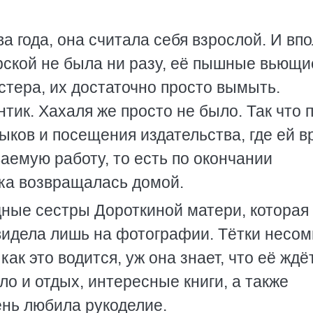
а года, она считала себя взрослой. И вп
рской не была ни разу, её пышные вьющи
стера, их достаточно просто вымыть.
тик. Хахаля же просто не было. Так что 
ыков и посещения издательства, где ей в
аемую работу, то есть по окончании
шка возвращалась домой.
одные сестры Дороткиной матери, которая
 видела лишь на фотографии. Тётки несо
ак это водится, уж она знает, что её ждёт
ло и отдых, интересные книги, а также
ень любила рукоделие.