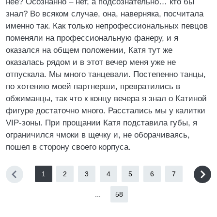
нее? Осознанно – нет, а подсознательно… кто бы
знал? Во всяком случае, она, наверняка, посчитала
именно так. Как только непрофессиональных певцов
поменяли на профессиональную фанеру, и я
оказался на общем положении, Катя тут же
оказалась рядом и в этот вечер меня уже не
отпускала. Мы много танцевали. Постепенно танцы,
по хотению моей партнерши, превратились в
обжиманцы, так что к концу вечера я знал о Катиной
фигуре достаточно много. Расстались мы у калитки
VIP-зоны. При прощании Катя подставила губы, я
ограничился чмоки в щечку и, не оборачиваясь,
пошел в сторону своего корпуса.
1
2
3
4
5
6
7
...
58