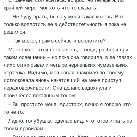
Странный, согласитесь, вопрос, но теперь я, по
крайней мере, мог хоть что-то сказать.
– Не буду врать, была у меня такая мысль. Вот
только воплотить ее в действительность я пока не
решился.
– Так может, прямо сейчас и воплотите?
Может мне это и показалось, – поди, разбери при
таком освещении – но пока она говорила, в ее глазах
лихо отплясывали четыре черненьких чумазеньких
чертенка. Видимо, моя новая знакомая по своему
истолковала вновь накативший на меня приступ
неразговорчивости. Она делано вздохнула и
произнесла покаянным тоном:
– Вы простите меня, Аристарх, вечно я говорю что-
то не то.
Ладно, голубушка, сделаю вид, что готов играть по
твоим правилам.