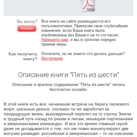
Вы автор?
Все книги на сайте размещаются его
пользователями. Приносим свои глубочайшие
Жалоба
извинения, если Ваша книга была
опубликована без Вашего на то согласия.
Напишите нам
, и мы в срочном порядке
примем меры.
Как получить
Оплатили, но не знаете что делать дальше?
Инструкция
.
книгу?
Описание книги "Пять из шести"
Описание и краткое содержание "Пять из шести" читать
бесплатно онлайн.
В этой книге есть все: нечаянная встреча на берегу ласкового
моря, шальные деньги, скольких ты не заработал за
предыдущую жизнь, вынужденный перелет на ту строну Земли
и трудный путь назад по рекам и лесам, кишащим партизанами
и американскими коммандос. И все это время главный герой
даже не догадывается о том, что им ловко манипулируют две
могучие разведки: российская и американская – то ли союзники