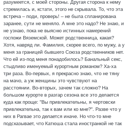
разумеется, с моей стороны. Другая сторона к нему
стремилась и, кстати, этого не скрывала. То, что эта
встреча – поди, проверь! – не была спланирована
заранее, сути не меняло. А мне это надо? Не знаю, и
не узнаю, пока не выясню истинных намерений
госпожи Вяземской. Может родственница, какая?
Хотя, навряд ли. Фамилия, скорее всего, по мужу, а у
меня за границей бывшего Союза родственников нет.
Что ей из-под меня понадобилось? Банальный секс,
стыдливо именуемый курортным романом? Ха-ха
три раза. Во-первых, я прекрасно знаю, что не тяну
на мачо, а уж женщины это чувствуют на
расстоянии. Во-вторых, зачем так сложно? На
большом курорте в разгар сезона все это делается
куда как проще: "Вы привлекательны, я чертовски
привлекательна, так к вам или ко мне?". Разве что у
них в Рагвае это делается иначе. Но что-то мне
подсказывает, что Катюша стала иностранкой не так