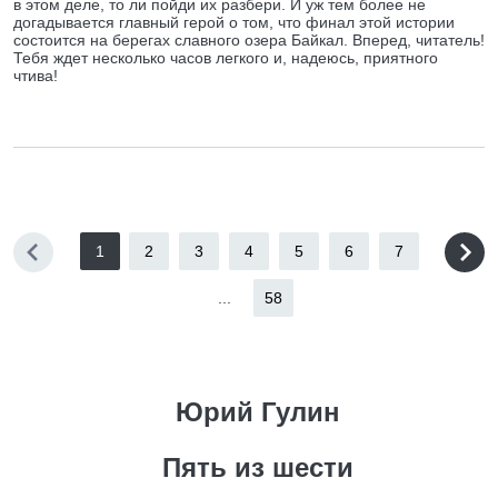
в этом деле, то ли пойди их разбери. И уж тем более не
догадывается главный герой о том, что финал этой истории
состоится на берегах славного озера Байкал. Вперед, читатель!
Тебя ждет несколько часов легкого и, надеюсь, приятного
чтива!
1
2
3
4
5
6
7
...
58
Юрий Гулин
Пять из шести