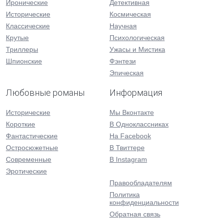
Иронические
Детективная
Исторические
Космическая
Классические
Научная
Крутые
Психологическая
Триллеры
Ужасы и Мистика
Шпионские
Фэнтези
Эпическая
Любовные романы
Информация
Исторические
Мы Вконтакте
Короткие
В Одноклассниках
Фантастические
На Facebook
Остросюжетные
В Твиттере
Современные
В Instagram
Эротические
Правообладателям
Политика
конфиденциальности
Обратная связь