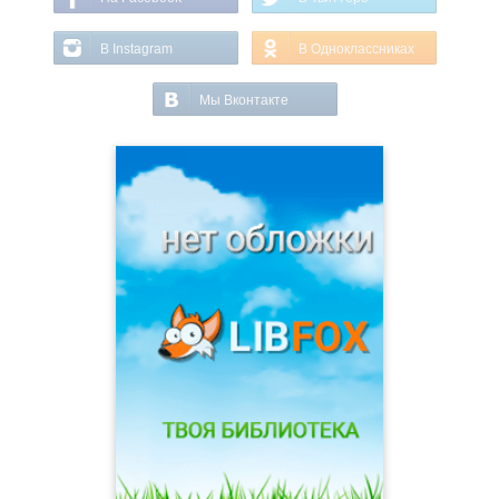
В Instagram
В Одноклассниках
Мы Вконтакте