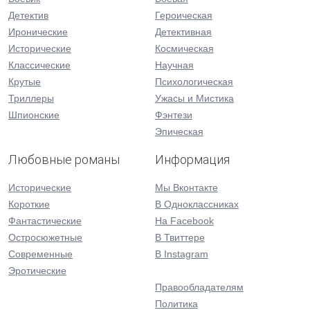
Детектив
Героическая
Иронические
Детективная
Исторические
Космическая
Классические
Научная
Крутые
Психологическая
Триллеры
Ужасы и Мистика
Шпионские
Фэнтези
Эпическая
Любовные романы
Информация
Исторические
Мы Вконтакте
Короткие
В Одноклассниках
Фантастические
На Facebook
Остросюжетные
В Твиттере
Современные
В Instagram
Эротические
Правообладателям
Политика