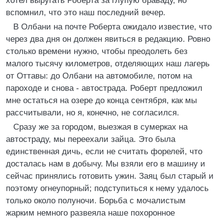
хотел выругать Роберта за глупую браваду, но
вспомнил, что это наш последний вечер.
В Олбани на почте Роберта ожидало известие, что
через два дня он должен явиться в редакцию. Ровно
столько времени нужно, чтобы преодолеть без
малого тысячу километров, отделяющих наш лагерь
от Оттавы: до Олбани на автомобиле, потом на
пароходе и снова - автострада. Роберт предложил
мне остаться на озере до конца сентября, как мы
рассчитывали, но я, конечно, не согласился.
Сразу же за городом, выезжая в сумерках на
автостраду, мы переехали зайца. Это была
единственная дичь, если не считать форелей, что
досталась нам в добычу. Мы взяли его в машину и
сейчас принялись готовить ужин. Заяц был старый и
поэтому огнеупорный; подступиться к нему удалось
только около полуночи. Борьба с мочалистым
жарким немного развеяла наше похоронное