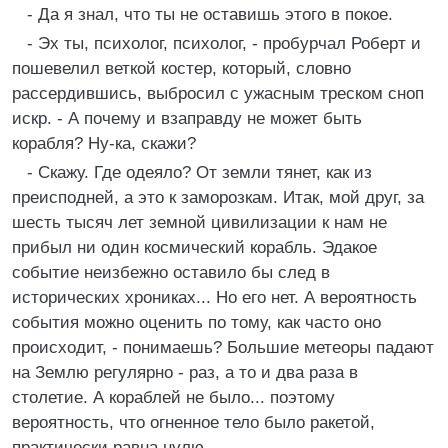
- Да я знал, что ты не оставишь этого в покое.
- Эх ты, психолог, психолог, - пробурчал Роберт и
пошевелил веткой костер, который, словно
рассердившись, выбросил с ужасным треском сноп
искр. - А почему и взаправду не может быть
корабля? Ну-ка, скажи?
- Скажу. Где одеяло? От земли тянет, как из
преисподней, а это к заморозкам. Итак, мой друг, за
шесть тысяч лет земной цивилизации к нам не
прибыл ни один космический корабль. Эдакое
событие неизбежно оставило бы след в
исторических хрониках... Но его нет. А вероятность
события можно оценить по тому, как часто оно
происходит, - понимаешь? Большие метеоры падают
на Землю регулярно - раз, а то и два раза в
столетие. А кораблей не было... поэтому
вероятность, что огненное тело было ракетой,
практически равна нулю.