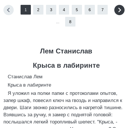
1
2
3
4
5
6
7
...
8
Лем Станислав
Крыса в лабиринте
Станислав Лем
Крыса в лабиринте
Я уложил на полки папки с протоколами опытов,
запер шкаф, повесил ключ на гвоздь и направился к
двери. Шаги звонко разносились в нагретой тишине.
Взявшись за ручку, я замер с поднятой головой:
послышался легкий торопливый шелест. "Крыса, -