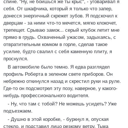
спине. "Ну, не боишься же ты крыс", - уговаривал я
себя. От шкафчика, который я только что запер,
донесся энергичный скрежет зубов. Я подскочил к
дверцам - за ними что-то мечется, мягко клокочет,
трепещет. Срываю замок... серый клубок летит мне
прямо в грудь. Охваченный ужасом, задыхаясь, с
отвратительным комком в горле, сделав такое
усилие, будто свалил с себя каменную плиту, я
проснулся.
В автомобиле было темно. Я едва разглядел
профиль Роберта в зеленом свете приборов. Он
небрежно откинулся назад и скрестил руки на руле.
Где-то он подсмотрел эту позу, наверное, у какого-
нибудь профессионального водителя.
- Ну, что там с тобой? Не можешь усидеть? Уже
подъезжаем.
- Душно в этой коробке, - буркнул я, опуская
стекло, и подставил лицо резкому ветру. Тьма