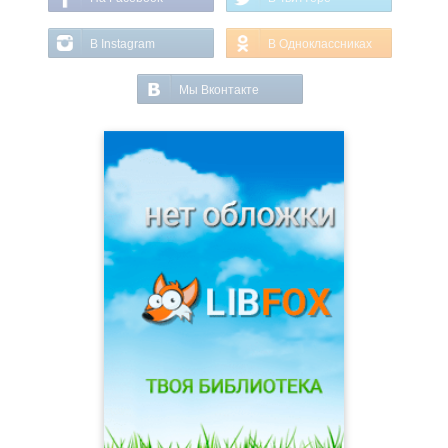
В Instagram
В Одноклассниках
Мы Вконтакте