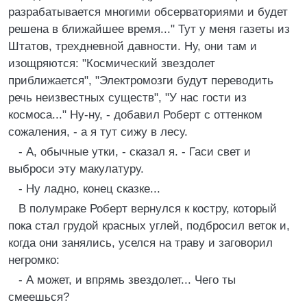
разрабатывается многими обсерваториями и будет
решена в ближайшее время..." Тут у меня газеты из
Штатов, трехдневной давности. Ну, они там и
изощряются: "Космический звездолет
приближается", "Электромозги будут переводить
речь неизвестных существ", "У нас гости из
космоса..." Ну-ну, - добавил Роберт с оттенком
сожаления, - а я тут сижу в лесу.
- А, обычные утки, - сказал я. - Гаси свет и
выброси эту макулатуру.
- Ну ладно, конец сказке...
В полумраке Роберт вернулся к костру, который
пока стал грудой красных углей, подбросил веток и,
когда они занялись, уселся на траву и заговорил
негромко:
- А может, и впрямь звездолет... Чего ты
смеешься?