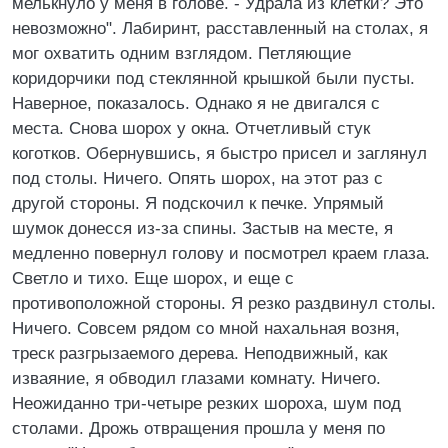
мелькнуло у меня в голове. - Удрала из клетки? Это
невозможно". Лабиринт, расставленный на столах, я
мог охватить одним взглядом. Петляющие
коридорчики под стеклянной крышкой были пусты.
Наверное, показалось. Однако я не двигался с
места. Снова шорох у окна. Отчетливый стук
коготков. Обернувшись, я быстро присел и заглянул
под столы. Ничего. Опять шорох, на этот раз с
другой стороны. Я подскочил к печке. Упрямый
шумок донесся из-за спины. Застыв на месте, я
медленно повернул голову и посмотрел краем глаза.
Светло и тихо. Еще шорох, и еще с
противоположной стороны. Я резко раздвинул столы.
Ничего. Совсем рядом со мной нахальная возня,
треск разгрызаемого дерева. Неподвижный, как
изваяние, я обводил глазами комнату. Ничего.
Неожиданно три-четыре резких шороха, шум под
столами. Дрожь отвращения прошла у меня по