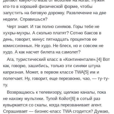
делают какую-то мазь от мозолей на ногах. Нужен
кто-то в хорошей физической форме, чтобы
запустить на беговую дорожку. Развлечение на две
недели. Справишься?
Черт знает. И так полно синяков. Горы тебе не
хухры-мухры. А сколько платят? Сотню баксов в
день, говорит, минус пятнадцать процентов ее
комиссионных. Не худо. Не блеск, но и совсем не
худо. А как насчет билета на самолет?
Ага, туристический класс в «Континентале».[4] Вот
как, говорю, зашибись, только эти синяки штука
капризная. Может, в первом классе TWA[5] им и
полегчает. Ну, говорит, еще перезвоню, чао, — ту-ту-
ту.
Возвращаюсь к телевизору, щелкаю каналы, пока
не нахожу мультики. Тупой Койот[6] в сотый раз
кувыркается со скалы, когда перезванивает агент.
Спрашивает — бизнес-класс TWA сгодится? Думаю,