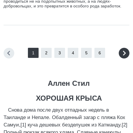
проводиться не на подопытных животных, а на людях-
добровольцах, и это превратится в особого рода заработок.
1
2
3
4
5
6
Аллен Стил
ХОРОШАЯ КРЫСА
Снова дома после двух отпадных недель в
Таиланде и Непале. Обалденный загар с пляжа Кох
Самуи,[1] куча дешевых безделушек из Катманду.[2]
Полный рюкзак всякого хлама. Славные каникулы,