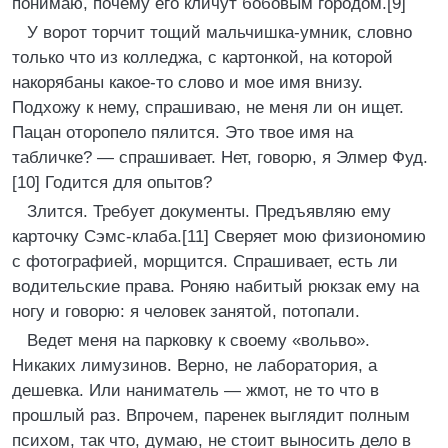
понимаю, почему его кличут бобовым городом.[9]
У ворот торчит тощий мальчишка-умник, словно
только что из колледжа, с картонкой, на которой
накорябаны какое-то слово и мое имя внизу.
Подхожу к нему, спрашиваю, не меня ли он ищет.
Пацан оторопело пялится. Это твое имя на
табличке? — спрашивает. Нет, говорю, я Элмер Фуд.
[10] Годится для опытов?
Злится. Требует документы. Предъявляю ему
карточку Сэмс-клаба.[11] Сверяет мою физиономию
с фотографией, морщится. Спрашивает, есть ли
водительские права. Роняю набитый рюкзак ему на
ногу и говорю: я человек занятой, потопали.
Ведет меня на парковку к своему «вольво».
Никаких лимузинов. Верно, не лаборатория, а
дешевка. Или наниматель — жмот, не то что в
прошлый раз. Впрочем, паренек выглядит полным
психом, так что, думаю, не стоит выносить дело в