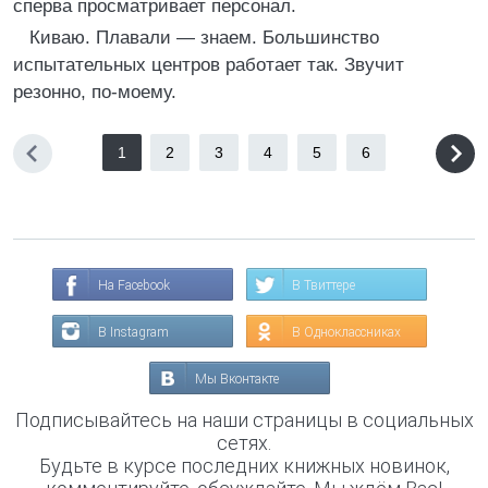
сперва просматривает персонал.
Киваю. Плавали — знаем. Большинство
испытательных центров работает так. Звучит
резонно, по-моему.
1
2
3
4
5
6
На Facebook
В Твиттере
В Instagram
В Одноклассниках
Мы Вконтакте
Подписывайтесь на наши страницы в социальных
сетях.
Будьте в курсе последних книжных новинок,