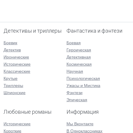
Детективы и триллеры
Фантастика и фэнтези
Боевик
Боевая
Детектив
Героическая
Иронические
Детективная
Исторические
Космическая
Классические
Научная
Крутые
Психологическая
Триллеры
Ужасы и Мистика
Шпионские
Фэнтези
Эпическая
Любовные романы
Информация
Исторические
Мы Вконтакте
Короткие
В Одноклассниках