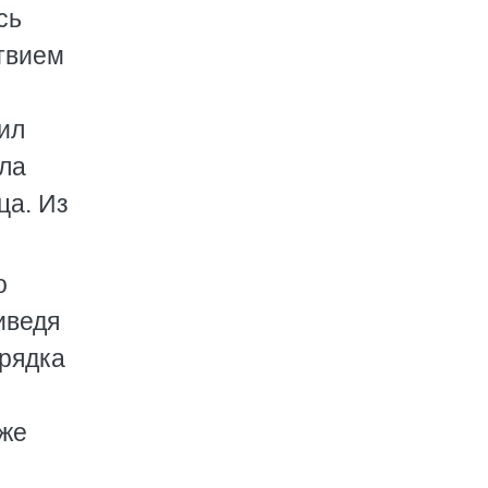
сь
ствием
ил
ила
ца. Из
о
иведя
орядка
 же