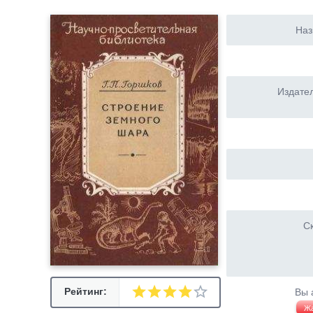
Наз
Издател
Ск
Рейтинг:
Вы 
Ж