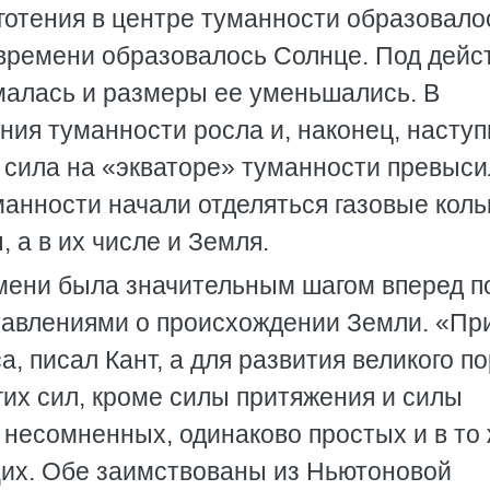
готения в центре туманности образовало
м времени образовалось Солнце. Под дей
ималась и размеры ее уменьшались. В
ния туманности росла и, наконец, наступ
я сила на «экваторе» туманности превыс
манности начали отделяться газовые коль
 а в их числе и Земля.
емени была значительным шагом вперед п
тавлениями о происхождении Земли. «Пр
, писал Кант, а для развития великого п
их сил, кроме силы притяжения и силы
о несомненных, одинаково простых и в то
щих. Обе заимствованы из Ньютоновой