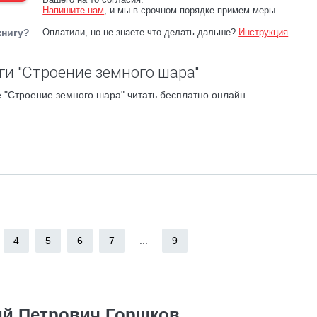
Напишите нам
, и мы в срочном порядке примем меры.
книгу?
Оплатили, но не знаете что делать дальше?
Инструкция
.
ги "Строение земного шара"
 "Строение земного шара" читать бесплатно онлайн.
4
5
6
7
...
9
ий Петрович Горшков