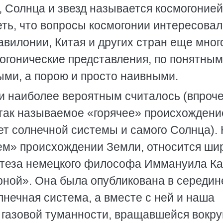
 Солнца и звезд называется космогонией
еть, что вопросы космогонии интересова
авилонии, Китая и других стран еще мног
могонические представления, по понятным
ми, а порою и просто наивными.
и наиболее вероятным считалось (впроч
 так называемое «горячее» происхождени
нет солнечной системы и самого Солнца). 
чем» происхождении Земли, относится ши
отеза немецкого философа Иммануила Ка
ной». Она была опубликована в середине
олнечная система, а вместе с ней и наша
 газовой туманности, вращавшейся вокру