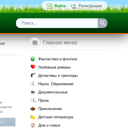
Войти
Регистрация
Главное меню
ние
Фантастика и фэнтези
Любовные романы
Детективы и триллеры
Наука, Образование
Документальные
Проза
ая
можете
Приключения
и.
Детская литература
те
Дом и семья