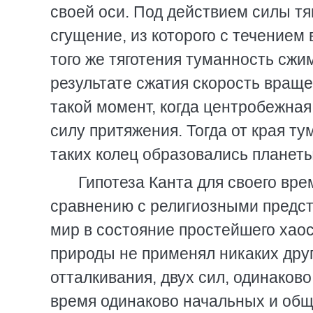
своей оси. Под действием силы тя
сгущение, из которого с течение
того же тяготения туманность сж
результате сжатия скорость враще
такой момент, когда центробежна
силу притяжения. Тогда от края ту
таких колец образовались планеты,
Гипотеза Канта для своего вр
сравнению с религиозными предс
мир в состояние простейшего хаоса
природы не применял никаких друг
отталкивания, двух сил, одинаков
время одинаково начальных и об