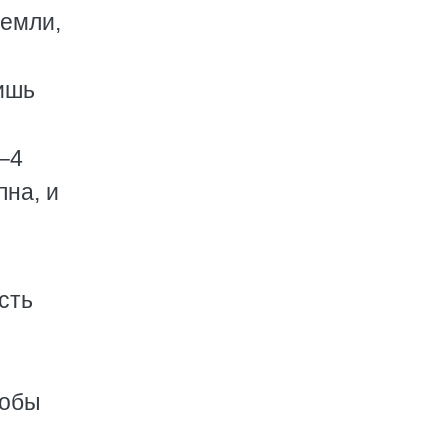
Земли,
ишь
–4
на, и
сть
собы