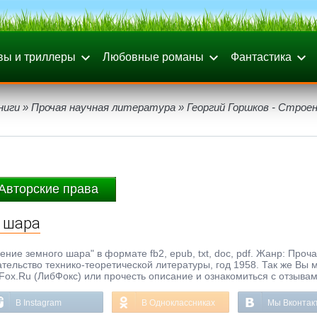
вы и триллеры
Любовные романы
Фантастика
ниги
»
Прочая научная литература
» Георгий Горшков - Строе
Авторские права
о шара
ние земного шара" в формате fb2, epub, txt, doc, pdf. Жанр: Проч
тельство технико-теоретической литературы, год 1958. Так же Вы 
bFox.Ru (ЛибФокс) или прочесть описание и ознакомиться с отзывам
В Instagram
В Одноклассниках
Мы Вконтак