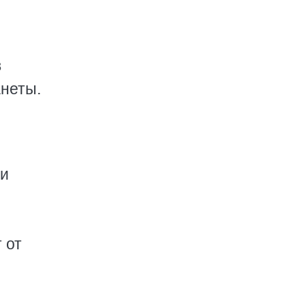
в
анеты.
ли
 от