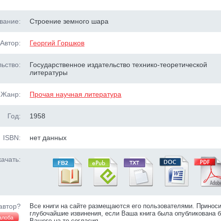
вание:
Строение земного шара
Автор:
Георгий Горшков
ьство:
Государственное издательство технико-теоретической
литературы
Жанр:
Прочая научная литература
Год:
1958
ISBN:
нет данных
ачать:
автор?
Все книги на сайте размещаются его пользователями. Принос
глубочайшие извинения, если Ваша книга была опубликована б
алоба
Вашего на то согласия.