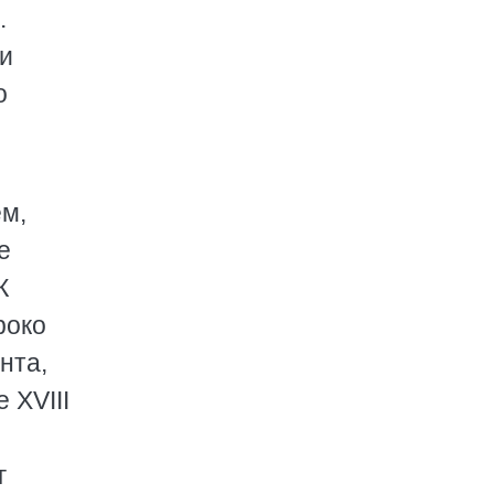
.
ли
о
ем,
е
К
роко
нта,
 XVIII
г