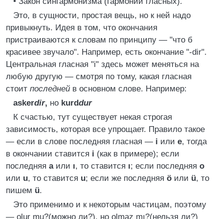
• Закон сингармонизма (гармонии гласных).
Это, в сущности, простая вещь, но к ней надо
привыкнуть. Идея в том, что окончания
пристраиваются к словам по принципу — "что б
красивее звучало". Например, есть окончание "-dir".
Центральная гласная "i" здесь может меняться на
любую другую — смотря по тому, какая гласная
стоит
последней
в основном слове. Например:
asker
dir
,
но
kurd
dur
К счастью, тут существует некая строгая
зависимость, которая все упрощает. Правило такое
— если в слове последняя гласная —
i
или
e
, тогда
в окончании ставится
i
(как в примере); если
последняя
a
или
ı
, то ставится
ı
; если последняя
о
или
u
, то ставится
u
; если же последняя
ö
или
ü
, то
пишем
ü
.
Это применимо и к некоторым частицам, поэтому
— olur mu?(можно ли?), но olmaz mı?(нельзя ли?)