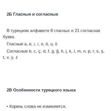
2Б
Гласные и согласные
В турецком алфавите 8 гласных и 21 согласная
буква.
Гласные a, e, ı, i, o, ö, u, ü
Согласные b, c, ç, d, f, g, ğ, h, j, k, l, m, n, p, r, s, ş,
t, v, y, z
2В Особенности турецкого языка
• Корень слова не изменяется.