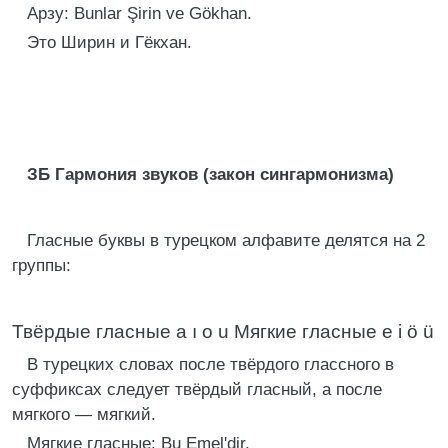
Арзу: Bunlar Şirin ve Gökhan.
Это Ширин и Гёкхан.
ЗБ Гармония звуков (закон сингармонизма)
Гласные буквы в турецком алфавите делятся на 2
группы:
Твёрдые гласные a ı o u Мягкие гласные e i ö ü
В турецких словах после твёрдого глассного в
суффиксах следует твёрдый гласный, а после
мягкого — мягкий.
Мягкие гласные: Bu Emel'dir.