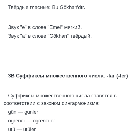
Твёрдые гласные: Bu Gökhan'dır.
Звук "e" в слове "Emel" мягкий.
Звук "а" в слове "Gökhan" твёрдый.
3В Суффиксы множественного числа: -lar (-ler)
Суффиксы множественного числа ставятся в
соответствии с законом сингармонизма:
gün — günler
öğrenci — öğrenciler
ütü — ütüler