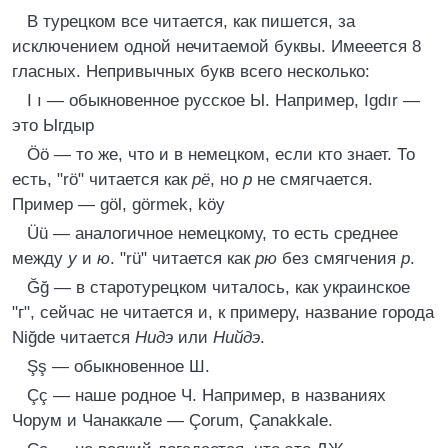
В турецком все читается, как пишется, за
исключением одной нечитаемой буквы. Имееется 8
гласных. Непривычных букв всего несколько:
I ı — обыкновенное русское Ы. Например, Igdır —
это Ыгдыр
Öö — то же, что и в немецком, если кто знает. То
есть, "rö" читается как
рё
, но
р
не смягчается.
Пример — göl, görmek, köy
Üü — аналогичное немецкому, то есть среднее
между
у
и
ю
. "rü" читается как
рю
без смягчения
р
.
Ğğ — в старотурецком читалось, как украинское
"г", сейчас не читается и, к примеру, название города
Niğde читается
Нидэ
или
Нийдэ
.
Şş — обыкновенное Ш.
Çç — наше родное Ч. Например, в названиях
Чорум и Чанаккале — Çorum, Çanakkale.