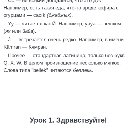
Cc — не всякий догадается, что это ДЖ.
Например, есть такая еда, что-то вроде кефира с
огурцами — cacık
(джаджык).
Yy — читается как Й. Например, yaya — пешком
(
яя
или
йайа
).
â — встречается очень редко. Например, в имени
Kâmran — Кямран.
Прочее — стандартная латиница, только без букв
Q, X, W. В целом произношение несколько мягкое.
Слова типа "bellek" читаются
беллекь
.
Урок 1. Здравствуйте!