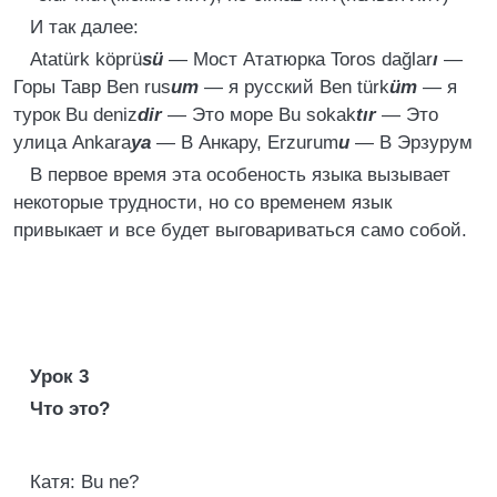
И так далее:
Atatürk köprü
sü
— Мост Ататюрка Toros dağlar
ı
—
Горы Тавр Ben rus
um
— я русский Ben türk
üm
— я
турок Bu deniz
dir
— Это море Bu sokak
tır
— Это
улица Ankara
ya
— В Анкару, Erzurum
u
— В Эрзурум
В первое время эта особеность языка вызывает
некоторые трудности, но со временем язык
привыкает и все будет выговариваться само собой.
Урок 3
Что это?
Катя: Bu ne?