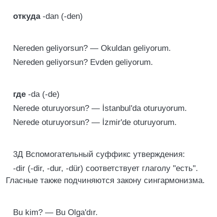
откуда
-dan (-den)
Nereden geliyorsun? — Okuldan geliyorum.
Nereden geliyorsun? Evden geliyorum.
где
-da (-de)
Nerede oturuyorsun? — İstanbul'da oturuyorum.
Nerede oturuyorsun? — İzmir'de oturuyorum.
3Д Вспомогательный суффикс утверждения:
-dir (-dir, -dur, -dür) соответствует глаголу "есть".
Гласные также подчиняются закону сингармонизма.
Bu kim? — Bu Olga'dır.