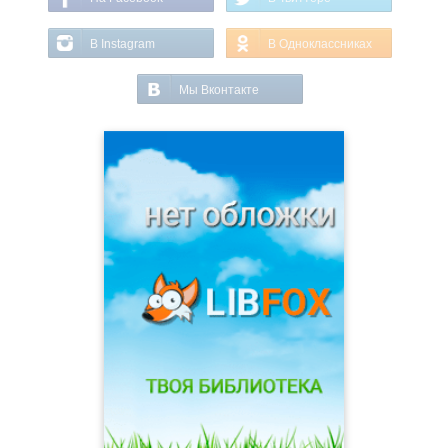
В Instagram
В Одноклассниках
Мы Вконтакте