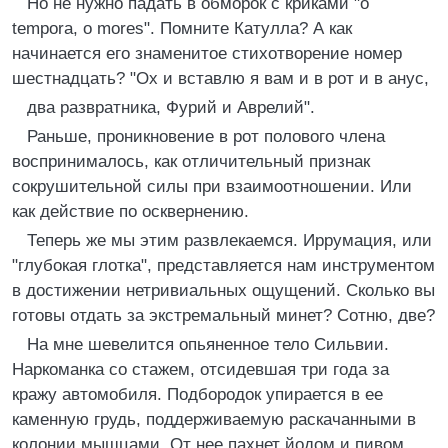
Но не нужно падать в обморок с криками "o
tempora, o mores". Помните Катулла? А как
начинается его знаменитое стихотворение номер
шестнадцать? "Ох и вставлю я вам и в рот и в анус,
два развратника, Фурий и Аврелий".
Раньше, проникновение в рот полового члена
воспринималось, как отличительный признак
сокрушительной силы при взаимоотношении. Или
как действие по осквернению.
Теперь же мы этим развлекаемся. Иррумация, или
"глубокая глотка", представляется нам инструментом
в достижении нетривиальных ощущений. Сколько вы
готовы отдать за экстремальный минет? Сотню, две?
На мне шевелится опьяненное тело Сильвии.
Наркоманка со стажем, отсидевшая три года за
кражу автомобиля. Подбородок упирается в ее
каменную грудь, поддерживаемую раскачанными в
колонии мышцами. От нее пахнет йодом и пивом.