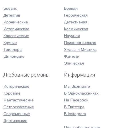
Боевик
Боевая
Детектив
Героическая
Иронические
Детективная
Исторические
Космическая
Классические
Научная
Крутые
Психологическая
Триллеры
Ужасы и Мистика
Шпионские
Фэнтези
Эпическая
Любовные романы
Информация
Исторические
Мы Вконтакте
Короткие
В Одноклассниках
Фантастические
На Facebook
Остросюжетные
В Твиттере
Современные
В Instagram
Эротические
Правообладателям