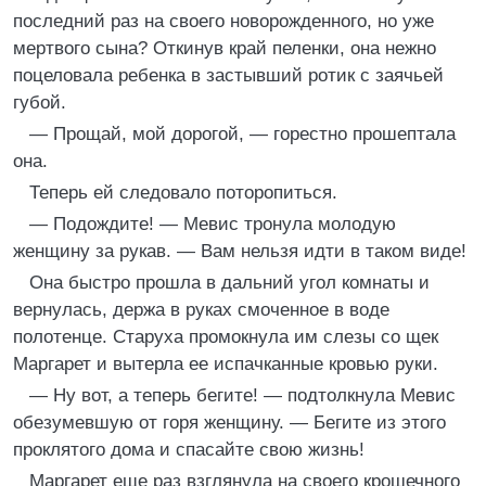
последний раз на своего новорожденного, но уже
мертвого сына? Откинув край пеленки, она нежно
поцеловала ребенка в застывший ротик с заячьей
губой.
— Прощай, мой дорогой, — горестно прошептала
она.
Теперь ей следовало поторопиться.
— Подождите! — Мевис тронула молодую
женщину за рукав. — Вам нельзя идти в таком виде!
Она быстро прошла в дальний угол комнаты и
вернулась, держа в руках смоченное в воде
полотенце. Старуха промокнула им слезы со щек
Маргарет и вытерла ее испачканные кровью руки.
— Ну вот, а теперь бегите! — подтолкнула Мевис
обезумевшую от горя женщину. — Бегите из этого
проклятого дома и спасайте свою жизнь!
Маргарет еще раз взглянула на своего крошечного