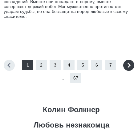
совпадений. Вместе они попадают в тюрьму, вместе
совершают дерзкий побег. Мэг мужественно противостоит
ударам судьбы, но она беззащитна перед любовью к своему
спасителю.
1
2
3
4
5
6
7
...
67
Колин Фолкнер
Любовь незнакомца