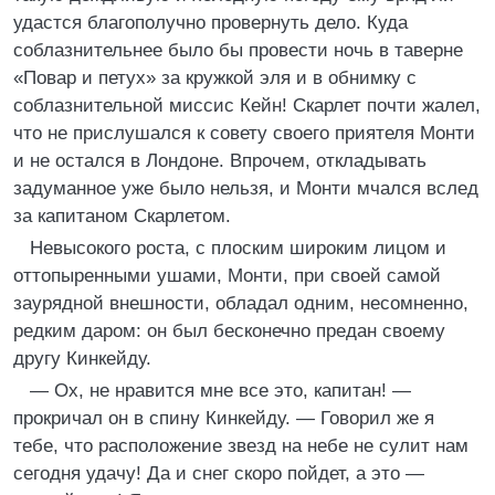
удастся благополучно провернуть дело. Куда
соблазнительнее было бы провести ночь в таверне
«Повар и петух» за кружкой эля и в обнимку с
соблазнительной миссис Кейн! Скарлет почти жалел,
что не прислушался к совету своего приятеля Монти
и не остался в Лондоне. Впрочем, откладывать
задуманное уже было нельзя, и Монти мчался вслед
за капитаном Скарлетом.
Невысокого роста, с плоским широким лицом и
оттопыренными ушами, Монти, при своей самой
заурядной внешности, обладал одним, несомненно,
редким даром: он был бесконечно предан своему
другу Кинкейду.
— Ох, не нравится мне все это, капитан! —
прокричал он в спину Кинкейду. — Говорил же я
тебе, что расположение звезд на небе не сулит нам
сегодня удачу! Да и снег скоро пойдет, а это —