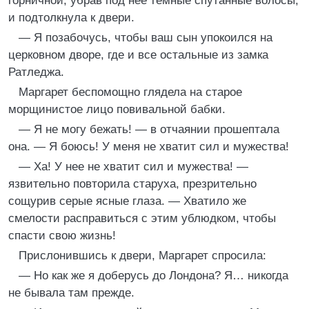
горничной, убрав под нее темные спутанные волосы,
и подтолкнула к двери.
— Я позабочусь, чтобы ваш сын упокоился на
церковном дворе, где и все остальные из замка
Ратледжа.
Маргарет беспомощно глядела на старое
морщинистое лицо повивальной бабки.
— Я не могу бежать! — в отчаянии прошептала
она. — Я боюсь! У меня не хватит сил и мужества!
— Ха! У нее не хватит сил и мужества! —
язвительно повторила старуха, презрительно
сощурив серые ясные глаза. — Хватило же
смелости расправиться с этим ублюдком, чтобы
спасти свою жизнь!
Прислонившись к двери, Маргарет спросила:
— Но как же я доберусь до Лондона? Я… никогда
не бывала там прежде.