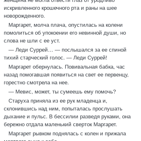
женщина не могла отвести глаз от уродливо
искривленного крошечного рта и раны на шее
новорожденного.
Маргарет, молча плача, опустилась на колени
помолиться об упокоении его невинной души, но
слова не шли с ее уст.
— Леди Суррей… — послышался за ее спиной
тихий старческий голос. — Леди Суррей!
Маргарет обернулась. Повивальная бабка, час
назад помогавшая появиться на свет ее первенцу,
горестно смотрела на нее.
— Мевис, может, ты сумеешь ему помочь?
Старуха приняла из ее рук младенца и,
склонившись над ним, попыталась прослушать
дыхание и пульс. В бессилии разведя руками, она
бережно отдала маленький сверток Маргарет.
Маргарет рывком поднялась с колен и прижала