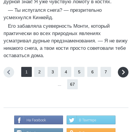
дурной знак! Я уже чувствую ломоту в костях.
— Ты испугался снега? — презрительно
усмехнулся Кинкейд.
Его забавляла суеверность Монти, который
практически во всех природных явлениях
усматривал дурные предзнаменования. — Я не вижу
никакого снега, а твои кости просто советовали тебе
оставаться дома.
1
2
3
4
5
6
7
...
67
На Facebook
В Твиттере