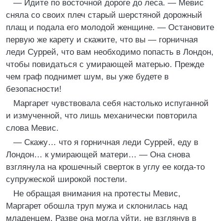
— Идите по восточной дороге до леса. — Мевис
сняла со своих плеч старый шерстяной дорожный
плащ и подала его молодой женщине. — Остановите
первую же карету и скажите, что вы — горничная
леди Суррей, что вам необходимо попасть в Лондон,
чтобы повидаться с умирающей матерью. Прежде
чем граф поднимет шум, вы уже будете в
безопасности!
Маргарет чувствовала себя настолько испуганной
и измученной, что лишь механически повторила
слова Мевис.
— Скажу… что я горничная леди Суррей, еду в
Лондон… к умирающей матери… — Она снова
взглянула на крошечный сверток в углу ее когда-то
супружеской широкой постели.
Не обращая внимания на протесты Мевис,
Маргарет обошла труп мужа и склонилась над
младенцем. Разве она могла уйти, не взглянув в