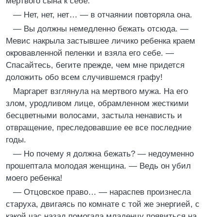
мертвого сына к себе.
— Нет, нет, нет… — в отчаянии повторяла она.
— Вы должны немедленно бежать отсюда. —
Мевис накрыла застывшее личико ребенка краем
окровавленной пеленки и взяла его себе. —
Спасайтесь, бегите прежде, чем мне придется
доложить обо всем случившемся графу!
Маргарет взглянула на мертвого мужа. На его
злом, уродливом лице, обрамленном жесткими
бесцветными волосами, застыла ненависть и
отвращение, преследовавшие ее все последние
годы.
— Но почему я должна бежать? — недоуменно
прошептала молодая женщина. — Ведь он убил
моего ребенка!
— Отцовское право… — нараспев произнесла
старуха, двигаясь по комнате с той же энергией, с
какой час назад помогала младенцу появиться на