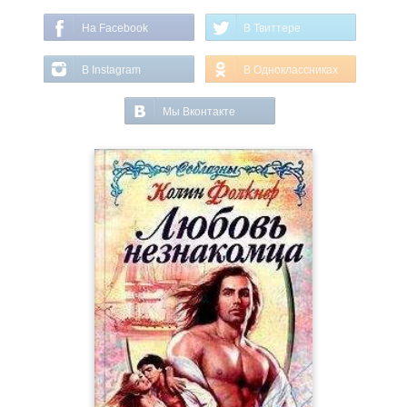
На Facebook
В Твиттере
В Instagram
В Одноклассниках
Мы Вконтакте