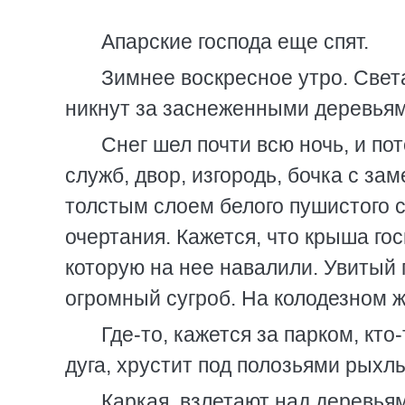
Апарские господа еще спят.
Зимнее воскресное утро. Свет
никнут за заснеженными деревьям
Снег шел почти всю ночь, и по
служб, двор, изгородь, бочка с з
толстым слоем белого пушистого 
очертания. Кажется, что крыша го
которую на нее навалили. Увитый
огромный сугроб. На колодезном 
Где-то, кажется за парком, кт
дуга, хрустит под полозьями рыхлы
Каркая, взлетают над деревьям