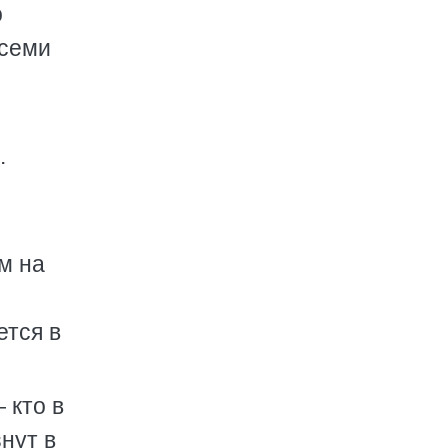
о
всеми
.
м на
ется в
 кто в
нут в