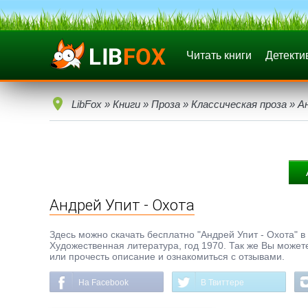
Читать книги
Детекти
LibFox
»
Книги
»
Проза
»
Классическая проза
» А
Андрей Упит - Охота
Здесь можно скачать бесплатно "Андрей Упит - Охота" в 
Художественная литература, год 1970. Так же Вы можете
или прочесть описание и ознакомиться с отзывами.
На Facebook
В Твиттере