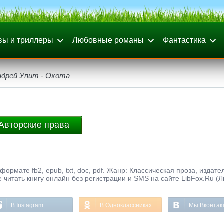
вы и триллеры
Любовные романы
Фантастика
ндрей Упит - Охота
Авторские права
формате fb2, epub, txt, doc, pdf. Жанр: Классическая проза, издате
 читать книгу онлайн без регистрации и SMS на сайте LibFox.Ru (
В Instagram
В Одноклассниках
Мы Вконтак