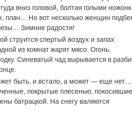
 туда вниз головой, болтая голыми ножон
х, плач… Но вот несколько женщин подбег
лезы… Зимние радости!
ой струится спертый воздух и запах
дной из комнат жарят мясо. Огонь,
одку. Синеватый чад вырывается в разби
онце.
ожет быть, и встало, а может — еще нет…
пченные, покрытые плесенью, покосившие
ены батрацкой. На снегу валяются