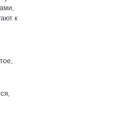
ками,
ают к
тое,
ся,