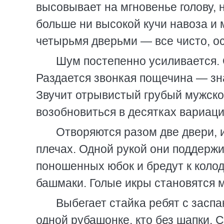
высовывает на мгновенье голову, 
больше ни высокой кучи навоза и 
четырьмя дверьми — все чисто, о
Шум постепенно усиливается. 
Раздается звонкая пощечина — знак
Звучит отрывистый грубый мужской
возобновиться в десятках вариаци
Отворяются разом две двери,
плечах. Одной рукой они поддерж
поношенных юбок и бредут к колод
башмаки. Голые икры становятся
Выбегает стайка ребят с засп
одной рубашонке, кто без шапки. С