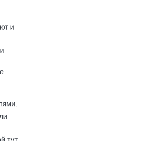
ют и
ши
ые
лями.
бли
ой тут