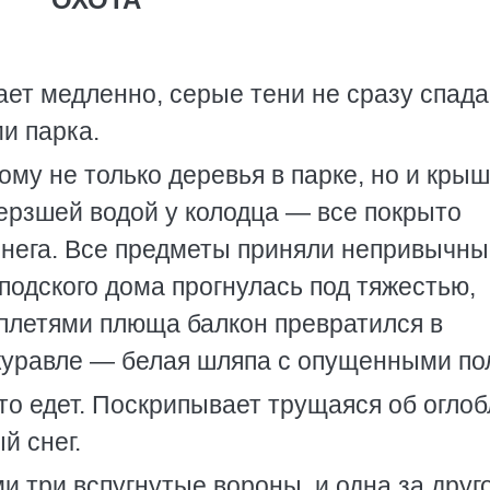
ает медленно, серые тени не сразу спада
и парка.
тому не только деревья в парке, но и кры
амерзшей водой у колодца — все покрыто
снега. Все предметы приняли непривычн
сподского дома прогнулась под тяжестью,
 плетями плюща балкон превратился в
журавле — белая шляпа с опущенными по
о-то едет. Поскрипывает трущаяся об огло
й снег.
и три вспугнутые вороны, и одна за друг