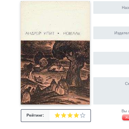
Наз
Издател
Ск
Вы 
Рейтинг:
Ж