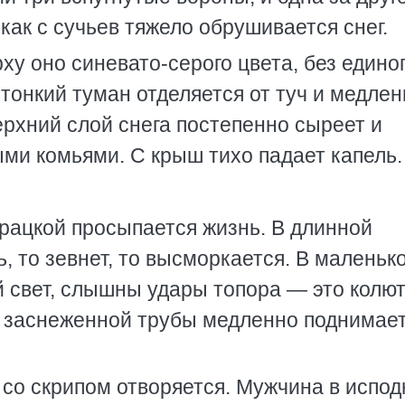
как с сучьев тяжело обрушивается снег.
у оно синевато-серого цвета, без едино
 тонкий туман отделяется от туч и медле
рхний слой снега постепенно сыреет и
ми комьями. С крыш тихо падает капель.
рацкой просыпается жизнь. В длинной
, то зевнет, то высморкается. В маленьк
й свет, слышны удары топора — это колю
Из заснеженной трубы медленно поднимае
 со скрипом отворяется. Мужчина в испо