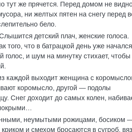
но тут же прячется. Перед домом не видн
мусора, ни желтых пятен на снегу перед 
слепительно бело.
Слышится детский плач, женские голоса.
 того, что в батрацкой день уже начался
 голос, и шум на минутку стихает, чтобы
й.
 из каждой выходит женщина с коромысло
ивают коромысло, другой — подолы
цу. Снег доходит до самых колен, набива
 мокрыми…
анными, неумытыми рожицами, босиком —
 криком и смехом бросаются в сугроб, вяз