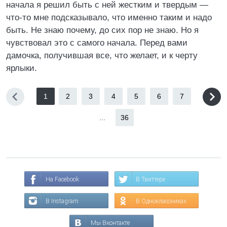
начала я решил быть с ней жестким и твердым —
что-то мне подсказывало, что именно таким и надо
быть. Не знаю почему, до сих пор не знаю. Но я
чувствовал это с самого начала. Перед вами
дамочка, получившая все, что желает, и к черту
ярлыки.
1
2
3
4
5
6
7
...
36
На Facebook
В Твиттере
В Instagram
В Одноклассниках
Мы Вконтакте