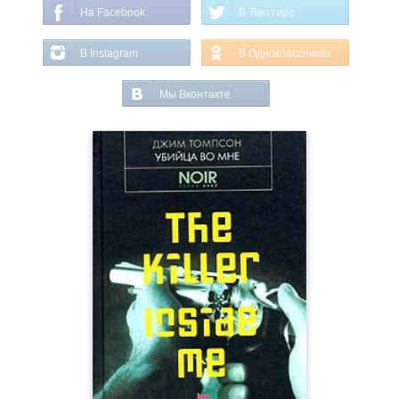
На Facebook
В Твиттере
В Instagram
В Одноклассниках
Мы Вконтакте