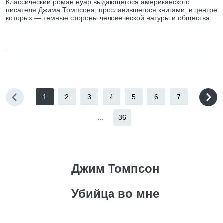
Классический роман нуар выдающегося американского
писателя Джима Томпсона, прославившегося книгами, в центре
которых — темные стороны человеческой натуры и общества.
1
2
3
4
5
6
7
...
36
Джим Томпсон
Убийца во мне