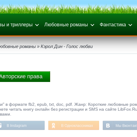
вы и триллеры
Любовные романы
Фантастика
любовные романы
» Кэрол Дин - Голос любви
Авторские права
" в формате fb2, epub, txt, doc, pdf. Жанр: Короткие любовные ро
жете читать книгу онлайн без регистрации и SMS на сайте LibFox.R
ывами.
В Instagram
В Одноклассниках
Мы Вконтак