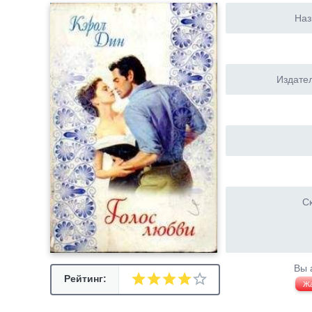
Наз
Издател
Ск
Вы 
Рейтинг:
Ж