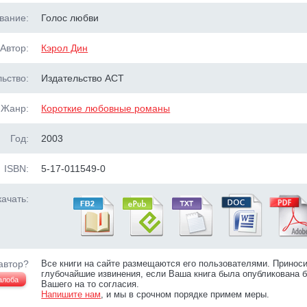
вание:
Голос любви
Автор:
Кэрол Дин
ьство:
Издательство ACT
Жанр:
Короткие любовные романы
Год:
2003
ISBN:
5-17-011549-0
ачать:
автор?
Все книги на сайте размещаются его пользователями. Принос
глубочайшие извинения, если Ваша книга была опубликована б
алоба
Вашего на то согласия.
Напишите нам
, и мы в срочном порядке примем меры.