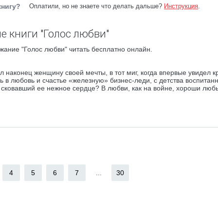
книгу?
Оплатили, но не знаете что делать дальше?
Инструкция
.
е книги "Голос любви"
жание "Голос любви" читать бесплатно онлайн.
 наконец женщину своей мечты, в тот миг, когда впервые увидел к
ть в любовь и счастье «железную» бизнес-леди, с детства воспитан
 сковавший ее нежное сердце? В любви, как на войне, хороши люб
4
5
6
7
...
30