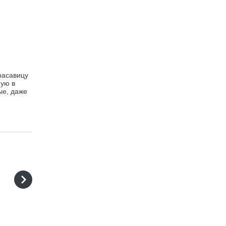
расавицу
ную в
ые, даже