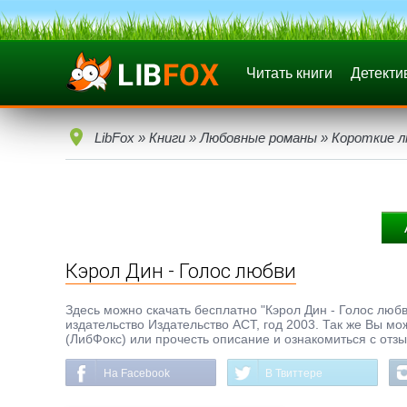
Читать книги
Детекти
LibFox
»
Книги
»
Любовные романы
»
Короткие 
Кэрол Дин - Голос любви
Здесь можно скачать бесплатно "Кэрол Дин - Голос любви
издательство Издательство ACT, год 2003. Так же Вы мо
(ЛибФокс) или прочесть описание и ознакомиться с отз
На Facebook
В Твиттере