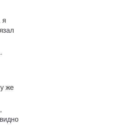
 я
язал
.
му же
,
евидно