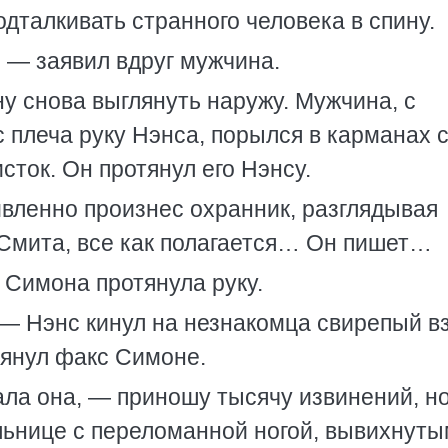
дталкивать странного человека в спину.
, — заявил вдруг мужчина.
 снова выглянуть наружу. Мужчина, с
 плеча руку Нэнса, порылся в карманах 
сток. Он протянул его Нэнсу.
ивленно произнес охранник, разглядывая
 Смита, все как полагается… Он пишет…
 Симона протянула руку.
 — Нэнс кинул на незнакомца свирепый в
тянул факс Симоне.
ла она, — приношу тысячу извинений, но
льнице с переломанной ногой, вывихнут