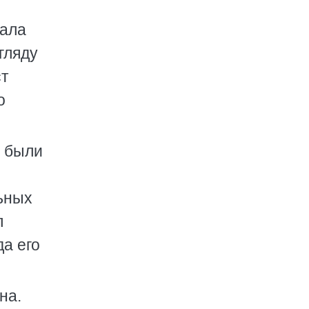
жала
гляду
ст
о
м были
льных
л
да его
на.