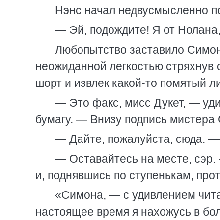
Нэнс начал недвусмысленно по
— Эй, подождите! Я от Нолана
Любопытство заставило Симону
неожиданной легкостью стряхнув с
шорт и извлек какой-то помятый ли
— Это факс, мисс Дукет, — уд
бумагу. — Внизу подпись мистера
— Дайте, пожалуйста, сюда. —
— Оставайтесь на месте, сэр.
и, поднявшись по ступенькам, про
«Симона, — с удивлением чита
настоящее время я нахожусь в бо