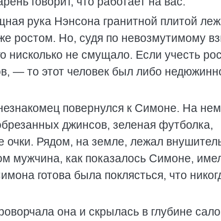
рень говорит, что работает на вас.
щная рука Нэнсона гранитной плитой ле
е ростом. Но, судя по невозмутимому вз
го нисколько не смущало. Если учесть ро
, — то этот человек был либо недюжинн
и незнакомец повернулся к Симоне. На не
обрезанных джинсов, зеленая футболка,
е очки. Рядом, на земле, лежал внушите
м мужчина, как показалось Симоне, име
имона готова была поклясться, что никог
роворчала она и скрылась в глубине сало