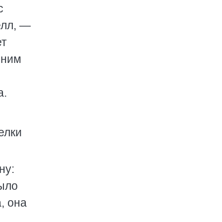
с
елл, —
ет
 ним
а.
елки
ну:
было
, она