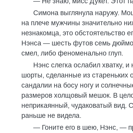
— Не знаю, мисс Дукет. Этот па
Симона выглянула наружу. Мо
на плече мужчины значительно ниж
незнакомца, это обстоятельство е
Нэнса — шесть футов семь дюймов
смел, либо феноменально глуп.
Нэнс слегка ослабил хватку, 
шорты, сделанные из стареньких 
сандалии на босу ногу и солнечны
размеров холщовый мешок. В цело
неприкаянный, чудаковатый вид. С
раньше не видела.
— Гоните его в шею, Нэнс, — п