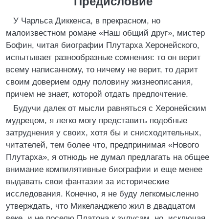
Предисловие
У Чарльса Диккенса, в прекрасном, но
малоизвестном романе «Наш общий друг», мистер
Бофин, читая биографии Плутарха Херонейского,
испытывает разнообразные сомнения: то он верит
всему написанному, то ничему не верит, то дарит
своим доверием одну половину жизнеописания,
причем не знает, которой отдать предпочтение.
Будучи далек от мысли равняться с Херонейским
мудрецом, я легко могу представить подобные
затруднения у своих, хотя бы и снисходительных,
читателей, тем более что, предпринимая «Нового
Плутарха», я отнюдь не думал предлагать на общее
внимание компилятивные биографии и еще менее
выдавать свои фантазии за исторические
исследования. Конечно, я не буду легкомысленно
утверждать, что Микеланджело жил в двадцатом
веке, и не поселю Платона к зулусам, но, исключая