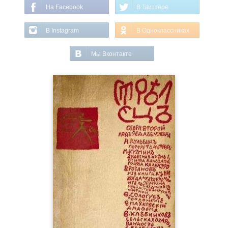
На Facebook
В Твиттере
В Instagram
В Одноклассниках
Мы Вконтакте