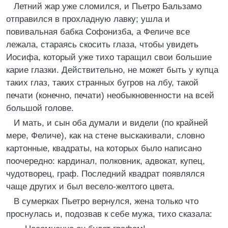
Летний жар уже сломился, и Пьетро Бальзамо
отправился в прохладную лавку; ушла и
повивальная бабка Софонизба, а Феличе все
лежала, стараясь скосить глаза, чтобы увидеть
Иосифа, который уже тихо таращил свои большие
карие глазки. Действительно, не может быть у купца
таких глаз, таких странных бугров на лбу, такой
печати (конечно, печати) необыкновенности на всей
большой голове.
И мать, и сын оба думали и видели (по крайней
мере, Феличе), как на стене выскакивали, словно
картонные, квадраты, на которых было написано
поочередно: кардинал, полковник, адвокат, купец,
чудотворец, граф. Последний квадрат появлялся
чаще других и был весело-желтого цвета.
В сумерках Пьетро вернулся, жена только что
проснулась и, подозвав к себе мужа, тихо сказала: