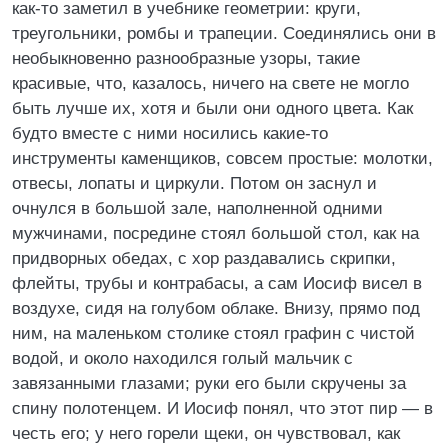
как-то заметил в учебнике геометрии: круги,
треугольники, ромбы и трапеции. Соединялись они в
необыкновенно разнообразные узоры, такие
красивые, что, казалось, ничего на свете не могло
быть лучше их, хотя и были они одного цвета. Как
будто вместе с ними носились какие-то
инструменты каменщиков, совсем простые: молотки,
отвесы, лопаты и циркули. Потом он заснул и
очнулся в большой зале, наполненной одними
мужчинами, посредине стоял большой стол, как на
придворных обедах, с хор раздавались скрипки,
флейты, трубы и контрабасы, а сам Иосиф висел в
воздухе, сидя на голубом облаке. Внизу, прямо под
ним, на маленьком столике стоял графин с чистой
водой, и около находился голый мальчик с
завязанными глазами; руки его были скручены за
спину полотенцем. И Иосиф понял, что этот пир — в
честь его; у него горели щеки, он чувствовал, как