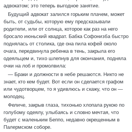
адвокатом; это теперь выгодное занятие.
Будущий адвокат залился горьким плачем, может
быть, от судьбы, которую ему предсказывали
родители, или от солнца, которое как раз на него
бросало июньский квадрат. Бабка Софонизба быстро
поднялась от столика, где она пила кофей около
очага, передвинула ребенка в тень, закрыла его
одеяльцем и, тихо шлепнув для окончания, подняла
очки на лоб и промолвила:
— Браки и должности в небе решаются. Никто не
знает, кто кем будет. Вот если он сделается графом
или чудотворцем, то я удивлюсь и скажу, что он —
молодец.
Феличе, закрыв глаза, тихонько хлопала рукою по
голубому одеялу, улыбаясь и словно мечтая, что
будет с маленьким Беппо, недавно окрещенным в
Палермском соборе.