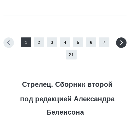
1
2
3
4
5
6
7
...
21
Стрелец. Сборник второй
под редакцией Александра
Беленсона