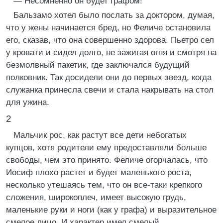
— Несомненно он будет графом!
Бальзамо хотел было послать за доктором, думая,
что у жены начинается бред, но Феличе остановила
его, сказав, что она совершенно здорова. Пьетро сел
у кровати и сидел долго, не зажигая огня и смотря на
безмолвный пакетик, где заключался будущий
полковник. Так досидели они до первых звезд, когда
служанка принесла свечи и стала накрывать на стол
для ужина.
2
Мальчик рос, как растут все дети небогатых
купцов, хотя родители ему предоставляли больше
свободы, чем это принято. Феличе огорчалась, что
Иосиф плохо растет и будет маленького роста,
несколько утешаясь тем, что он все-таки крепкого
сложения, широкоплеч, имеет высокую грудь,
маленькие руки и ноги (как у графа) и выразительное
смелое лицо. И характер имел смелый,