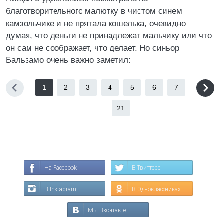
благотворительного малютку в чистом синем
камзольчике и не прятала кошелька, очевидно
думая, что деньги не принадлежат мальчику или что
он сам не соображает, что делает. Но синьор
Бальзамо очень важно заметил:
1
2
3
4
5
6
7
...
21
На Facebook
В Твиттере
В Instagram
В Одноклассниках
Мы Вконтакте