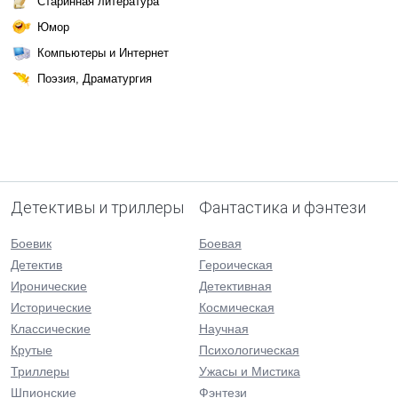
Старинная литература
Юмор
Компьютеры и Интернет
Поэзия, Драматургия
Детективы и триллеры
Фантастика и фэнтези
Боевик
Боевая
Детектив
Героическая
Иронические
Детективная
Исторические
Космическая
Классические
Научная
Крутые
Психологическая
Триллеры
Ужасы и Мистика
Шпионские
Фэнтези