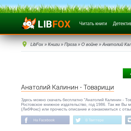
Читать книги
Детекти
LibFox
»
Книги
»
Проза
»
О войне
» Анатолий Кал
Анатолий Калинин - Товарищи
Здесь можно скачать бесплатно "Анатолий Калинин - Това
Ростовское книжное издательство, год 1986. Так же Вы 
(ЛибФокс) или прочесть описание и ознакомиться с отз
На Facebook
В Твиттере