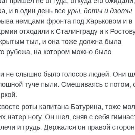
аг пришел не оттуда, откуда его ожидали,
ка, и в один день все
уры, доты и дзоты
рыва немцами фронта под Харьковом и в
мии отходили к Сталинграду и к Ростову
крытым тыл, и она тоже должна была
го рубежа, на котором можно было
чти не слышно было голосов людей. Они ш
лошной туче пыли. Смешиваясь с потом, 
оркой.
хвосте роты капитана Батурина, тоже мол
х натер ногу. Он шел, сняв с себя гимнас
лечи и грудь. Держался он правой сторо