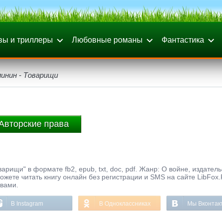
вы и триллеры
Любовные романы
Фантастика
инин - Товарищи
Авторские права
рищи" в формате fb2, epub, txt, doc, pdf. Жанр: О войне, издатель
можете читать книгу онлайн без регистрации и SMS на сайте LibFox
ывами.
В Instagram
В Одноклассниках
Мы Вконтак