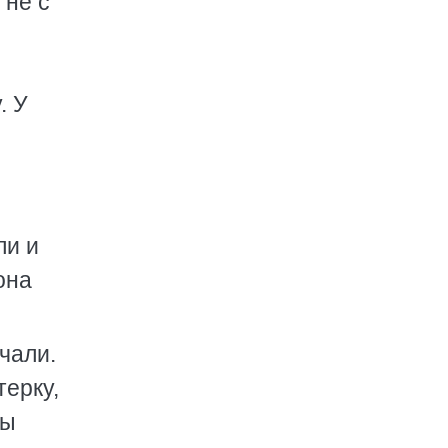
 не с
. У
ли и
она
чали.
терку,
ны