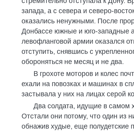
стремительно отступала к Дону. Вр
запада, а с севера и северо-восто
оказались ненужными. После про
Донбассе южные и юго-западные ар
левофланговой армии оказался от
отступить, снявшись с укрепленно
обороняться не месяц и не два.
В грохоте моторов и колес по
ехали на повозках и машинах в сп
застывала у них на лицах серой к
Два солдата, идущие в самом 
Отстали они потому, что один из ни
обнажив худые, еще полудетские п