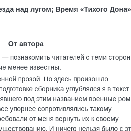
езда над лугом; Время «Тихого Дона»
От автора
 — познакомить читателей с теми сторо
ые менее известны.
енной прозой. Но здесь произошло
одготовке сборника углублялся я в текст
нявшего под этим названием военные ро
все упорнее сопротивлялись такому
ебовали от меня вернуть их к своему
уществованию. И ничего нельзя было с э