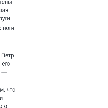
стены
шая
руги.
с ноги
 Петр,
 его
. —
м, что
 и
ого