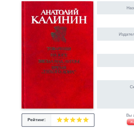
Наз
Издател
Ск
Вы 
Рейтинг:
Ж