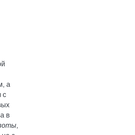
ой
, а
 с
вых
а в
дзоты
,