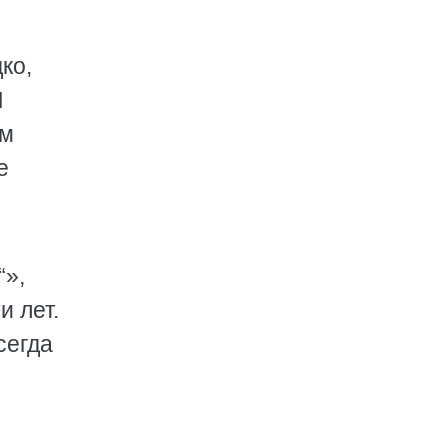
ко,
И
им
е
“»,
и лет.
сегда