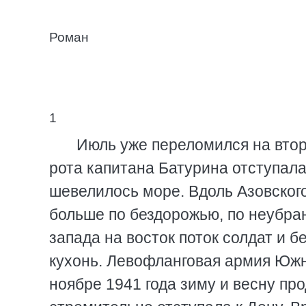
Роман
1
Июль уже переломился на втору
рота капитана Батурина отступала
шевелилось море. Вдоль Азовског
больше по бездорожью, по неубран
запада на восток поток солдат и 
кухонь. Левофланговая армия Южно
ноябре 1941 года зиму и весну пр