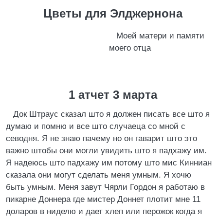
Цветы для Элджернона
Моей матери и памяти
моего отца
1 атчет 3 марта
Док Штраус сказал што я должен писать все што я
думаю и помню и все што случаеца со мной с
севодня. Я не знаю пачему но он гаварит што это
важно штобы они могли увидить што я падхажу им.
Я надеюсь што падхажу им потому што мис Кинниан
сказала они могут сделать меня умным. Я хочю
быть умным. Меня завут Чярли Гордон я работаю в
пикарне Доннера где мистер Доннет плотит мне 11
доларов в ниделю и дает хлеп или перожок когда я