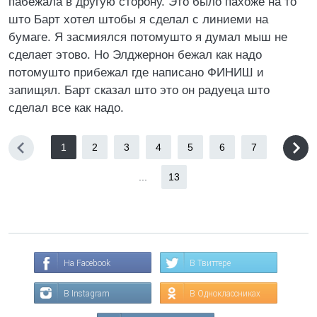
пабежала в другую сторону. Это было пахоже на то
што Барт хотел штобы я сделал с линиеми на
бумаге. Я засмиялся потомушто я думал мыш не
сделает этово. Но Элджернон бежал как надо
потомушто прибежал где написано ФИНИШ и
запищял. Барт сказал што это он радуеца што
сделал все как надо.
1
2
3
4
5
6
7
...
13
На Facebook
В Твиттере
В Instagram
В Одноклассниках