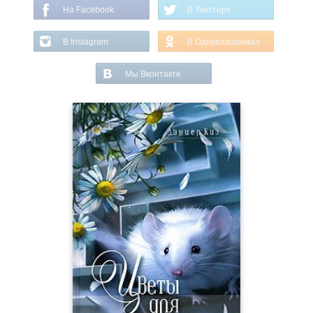
На Facebook
В Твиттере
В Instagram
В Одноклассниках
Мы Вконтакте