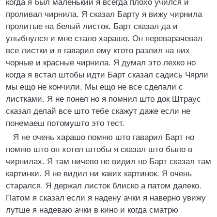
когда я был маленький я всегда плохо учился и
проливал чирнила. Я сказал Барту я вижу чирнила
пролитые на белый листок. Барт сказал да и
улыбнулся и мне стало харашо. Он переварачевал
все листки и я гаварил ему ктото разлил на них
чорные и красные чирнила. Я думал это лехко но
когда я встал штобы идти Барт сказал садись Чярли
мы ещо не кончили. Мы ещо не все сделали с
листками. Я не понел но я помнил што док Штраус
сказал делай все што тебе скажут даже если не
понемаеш потомушто это тест.
Я не очень харашо помню што гаварил Барт но
помню што он хотел штобы я сказал што было в
чирнилах. Я там ничево не видил но Барт сказал там
картинки. Я не видил ни каких картинок. Я очень
старался. Я держал листок блиско а патом далеко.
Патом я сказал если я надену ачки я наверно увижу
лутше я надеваю ачки в кино и когда сматрю