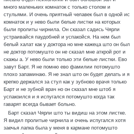
много маленьких комнаток с только столом и
стульями. И очень приятный челавек был в одной ис
комнаток и у нево были белые листки на которых
были пролиты чирнила. Он сказал садись Чярли
устраивайся паудобней и успакойся. На нем был
белый халат как у доктора но мне кажеца што он был
не доктор потомушто он не сказал мне аткрой рот и
скажы а. У нево были только эти белые листки. Ево
завут Барт. Я не помню ево фамилии потомушто
плохо запаминаю. Я не знал што он будет делать и я
крепко держался за стул как у зубново врачя только
Барт и не зубной врач но он сказал мне штоб я
успакоился и я испугался потомушто когда так
гаварят всегда бывает больно.
Барт сказал Чярли што ты видиш на этом листке.
Я видил пролитые чирнила и очень испугался хотя
заечья лапка была у меня в кармане потомушто