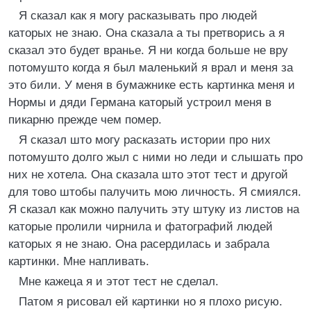
Я сказал как я могу расказывать про людей
каторых не знаю. Она сказала а ты претворись а я
сказал это будет вранье. Я ни когда больше не вру
потомушто когда я был маленький я врал и меня за
это били. У меня в бумажнике есть картинка меня и
Нормы и дяди Германа каторый устроил меня в
пикарню прежде чем помер.
Я сказал што могу расказать истории про них
потомушто долго жыл с ними но леди и слышать про
них не хотела. Она сказала што этот тест и другой
для тово штобы палучить мою личность. Я смиялся.
Я сказал как можно палучить эту штуку из листов на
каторые пролили чирнила и фатографий людей
каторых я не знаю. Она расердилась и забрала
картинки. Мне напливать.
Мне кажеца я и этот тест не сделал.
Патом я рисовал ей картинки но я плохо рисую.