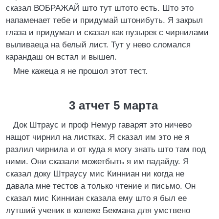
сказал ВОБРАЖАЙ што тут штото есть. Што это
напаменает тебе и придумай штонибуть. Я закрыл
глаза и придумал и сказал как пузырек с чирнилами
выливаеца на белый лист. Тут у нево сломался
карандаш он встал и вышел.
Мне кажеца я не прошол этот тест.
3 атчет 5 марта
Док Штраус и проф Немур гаварят это ничево
нащот чирнил на листках. Я сказал им это не я
разлил чирнила и от куда я могу знать што там под
ними. Они сказали можетбыть я им падайду. Я
сказал доку Штраусу мис Кинниан ни когда не
давала мне тестов а только чтение и письмо. Он
сказал мис Кинниан сказала ему што я был ее
лутший ученик в колеже Бекмана для умствено