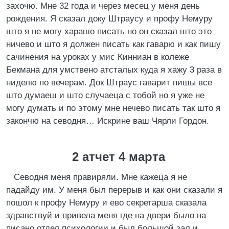
захочю. Мне 32 года и через месец у меня день
рождения. Я сказал доку Штраусу и профу Немуру
што я не могу харашо писать но он сказал што это
ничево и што я должен писать как гаварю и как пишу
сачинения на уроках у мис Кинниан в колеже
Бекмана для умствено атсталых куда я хажу 3 раза в
ниделю по вечерам. Док Штраус гаварит пишы все
што думаеш и што случаеца с тобой но я уже не
могу думать и по этому мне нечево писать так што я
закончю на севодня… Искрине ваш Чярли Гордон.
2 атчет 4 марта
Севодня меня правиряли. Мне кажеца я не
падайду им. У меня был перерыв и как они сказали я
пошол к профу Немуру и ево секретарша сказала
здравствуй и привела меня где на двери было на
писано отдел психологии и был большой зал и