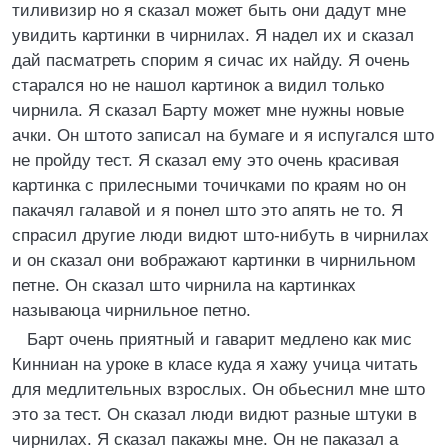
тиливизир но я сказал может быть они дадут мне
увидить картинки в чирнилах. Я надел их и сказал
дай пасматреть спорим я сичас их найду. Я очень
старался но не нашол картинок а видил только
чирнила. Я сказал Барту может мне нужны новые
ачки. Он штото записал на бумаге и я испугался што
не пройду тест. Я сказал ему это очень красивая
картинка с прилесными точичками по краям но он
пакачял галавой и я понел што это апять не то. Я
спрасил другие люди видют што-нибуть в чирнилах
и он сказал они вображают картинки в чирнильном
петне. Он сказал што чирнила на картинках
называюца чирнильное петно.
Барт очень приятный и гаварит медлено как мис
Кинниан на уроке в класе куда я хажу учица читать
для медлительных взрослых. Он обьеснил мне што
это за тест. Он сказал люди видют разные штуки в
чирнилах. Я сказал пакажы мне. Он не паказал а