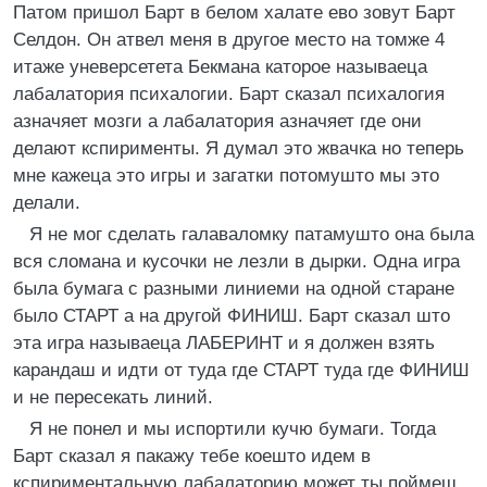
Патом пришол Барт в белом халате ево зовут Барт
Селдон. Он атвел меня в другое место на томже 4
итаже уневерсетета Бекмана каторое называеца
лабалатория психалогии. Барт сказал психалогия
азначяет мозги а лабалатория азначяет где они
делают кспирименты. Я думал это жвачка но теперь
мне кажеца это игры и загатки потомушто мы это
делали.
Я не мог сделать галаваломку патамушто она была
вся сломана и кусочки не лезли в дырки. Одна игра
была бумага с разными линиеми на одной старане
было СТАРТ а на другой ФИНИШ. Барт сказал што
эта игра называеца ЛАБЕРИНТ и я должен взять
карандаш и идти от туда где СТАРТ туда где ФИНИШ
и не пересекать линий.
Я не понел и мы испортили кучю бумаги. Тогда
Барт сказал я пакажу тебе коешто идем в
кспириментальную лабалаторию может ты поймеш.