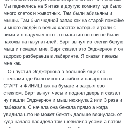
Мы паднялись на 5 итаж в другую комнату где было
много клеток и жывотных. Там были абизьяны и
мышы. Там был чюдной запах как на старой памойке
и много людей в белых халатах каторые играли с
ними и я падумал што это магазин но они не были
пахожы на пакупатилей. Барт вынул из клетки белую
мыш и показал мне. Барт сказал это Элджернон и он
здорово разбераеца в лаберинте. Я сказал пакажы
мне как.
Он пустил Элджернона в большой ящик со
стенками где было много изгибов и паваротов и
СТАРТ и ФИНИШ как на бумаге и закрыл ево
стеклом. Барт вынул часы и поднял дверь и сказал
ну пашли Элджернон и мыш нюхнула 2 или 3 раза и
пабежала. С начала она бежала прямо а когда
увидила што не может бежать дальше вернулась от
куда начала пасидела там шевилила усами а патом