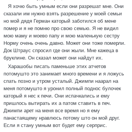
Я хочю быть умным если они разрешат мне. Они
сказали им нужно взять разрешение у моей семьи
но мой дядя Герман каторый заботился об мене
помер и я не помню про свою семью. Я не видил
мою маму и моево папу и мою маленькую сестру
Норму очень очень давно. Может они тоже померли.
Док Штраус спросил где они жыли. Мне кажеца в
бруклине. Он сказал может они найдут их.
Харашобы писать паменьше этих атчетов
потомушто это занимает много времени и я ложусь
спать позно и утром усталый. Джимпи наарал на
меня потомушто я уронил полный поднос булочек
каторый я нес к печи. Они испачкались и ему
пришлось вытирать их а патом ставить в печ.
Джимпи арет на меня все время но я ему
панастаящему нравлюсь потому што он мой друг.
Если я стану умным вот будет ему серприс.