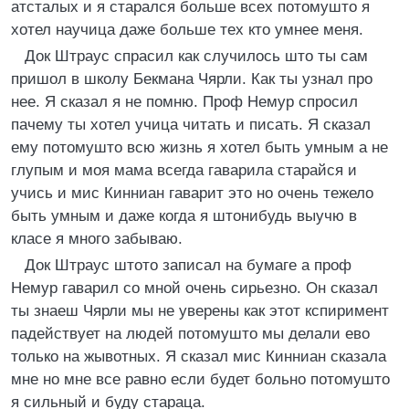
атсталых и я старался больше всех потомушто я
хотел научица даже больше тех кто умнее меня.
Док Штраус спрасил как случилось што ты сам
пришол в школу Бекмана Чярли. Как ты узнал про
нее. Я сказал я не помню. Проф Немур спросил
пачему ты хотел учица читать и писать. Я сказал
ему потомушто всю жизнь я хотел быть умным а не
глупым и моя мама всегда гаварила старайся и
учись и мис Кинниан гаварит это но очень тежело
быть умным и даже когда я штонибудь выучю в
класе я много забываю.
Док Штраус штото записал на бумаге а проф
Немур гаварил со мной очень сирьезно. Он сказал
ты знаеш Чярли мы не уверены как этот кспиримент
падействует на людей потомушто мы делали ево
только на жывотных. Я сказал мис Кинниан сказала
мне но мне все равно если будет больно потомушто
я сильный и буду стараца.