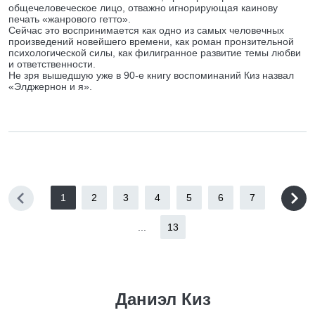
общечеловеческое лицо, отважно игнорирующая каинову
печать «жанрового гетто».
Сейчас это воспринимается как одно из самых человечных
произведений новейшего времени, как роман пронзительной
психологической силы, как филигранное развитие темы любви
и ответственности.
Не зря вышедшую уже в 90-е книгу воспоминаний Киз назвал
«Элджернон и я».
1
2
3
4
5
6
7
...
13
Даниэл Киз