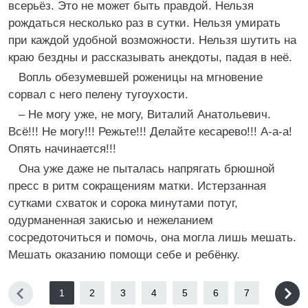
всерьёз. Это не может быть правдой. Нельзя
рождаться несколько раз в сутки. Нельзя умирать
при каждой удобной возможности. Нельзя шутить на
краю бездны и рассказывать анекдоты, падая в неё.
Вопль обезумевшей роженицы на мгновение
сорвал с него пелену тугоухости.
– Не могу уже, не могу, Виталий Анатольевич.
Всё!!! Не могу!!! Режьте!!! Делайте кесарево!!! А-а-а!
Опять начинается!!!
Она уже даже не пыталась напрягать брюшной
пресс в ритм сокращениям матки. Истерзанная
сутками схваток и сорока минутами потуг,
одурманенная закисью и нежеланием
сосредоточиться и помочь, она могла лишь мешать.
Мешать оказанию помощи себе и ребёнку.
1
2
3
4
5
6
7