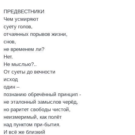
ПРЕДВЕСТНИКИ
Чем усмиряют
суету голов,
отчаянных порывов жизни,
снов,
не временем ли?
Нет.
Не мыслью?..
От суеты до вечности
исход
один –
познанию обречённый принцип -
не эталонный замыслов черёд,
но раритет свободы чистой,
неизмеримый, как полёт
над пунктом при-бытия.
И всё же близкий