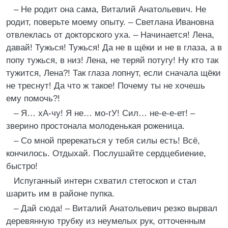
– Не родит она сама, Виталий Анатольевич. Не
родит, поверьте моему опыту. – Светлана Ивановна
отвлеклась от докторского уха. – Начинается! Лена,
давай! Тужься! Тужься! Да не в щёки и не в глаза, а в
попу тужься, в низ! Лена, не теряй потугу! Ну кто так
тужится, Лена?! Так глаза лопнут, если сначала щёки
не треснут! Да что ж такое! Почему ты не хочешь
ему помочь?!
– Я… хА-чу! Я не… мо-гУ! Сил… не-е-е-ет! –
зверино простонала молоденькая роженица.
– Со мной пререкаться у тебя силы есть! Всё,
кончилось. Отдыхай. Послушайте сердцебиение,
быстро!
Испуганный интерн схватил стетоскоп и стал
шарить им в районе пупка.
– Дай сюда! – Виталий Анатольевич резко вырвал
деревянную трубку из неумелых рук, отточенным