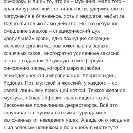
обмороку, и лишь то, что он – мужчина, мало того –
врач хирургической специальности, удерживало от
погружения в блаженное, хоть и недолгое, небытие.
Ладно бы только само действо. Но это безумное
смешение запахов – специфический дух
«родильной» крови, едко пахнущие секреции
женского организма, помноженные на запахи
кишечных газов, многократно усиленные закисью
азота, создавали безумную атмосферную
симфонию, перед которой меркла любая
психоделическая импровизация. Хлоргексидин,
йодонат. Пот, мужской и женский, у каждого – со
своей, лишь ему присущей ноткой. Тяжкое желание
мускуса, лёгкая эйфория «веселящего газа»,
бесконечная поликлиника дезрастворов. Всё это
скручивалось тугими ватными турундами в
заложенных от неведения ушах. А ведь он отнюдь не
был зелёным новичком и всю учёбу в институте