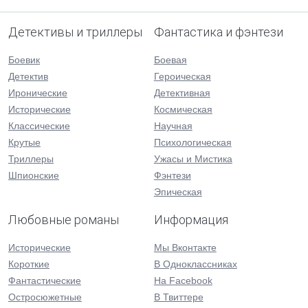
Детективы и триллеры
Фантастика и фэнтези
Боевик
Боевая
Детектив
Героическая
Иронические
Детективная
Исторические
Космическая
Классические
Научная
Крутые
Психологическая
Триллеры
Ужасы и Мистика
Шпионские
Фэнтези
Эпическая
Любовные романы
Информация
Исторические
Мы Вконтакте
Короткие
В Одноклассниках
Фантастические
На Facebook
Остросюжетные
В Твиттере