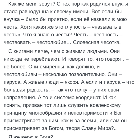
Как же меня зовут? С тех пор как родился внук, я
стала равнодушна к своему имени. Вот если бы
внучка – было бы приятно, если её назвали в мою
честь. Хотя какая же это глупость – «называть в
честь». Что я знаю о чести? Честь – честность –
чествовать – честолюбие… Словесная чесотка.
С книгами легче, чем с живыми людьми. Они
никогда не перебивают. И говорят то, что говорят, –
не более. Они смиренны, как должно, и
честолюбивы – насколько позволительно. Они –
паруса. А живые люди – якоря. А если и паруса – что
большая редкость, – так что толку – у них свои
направления. А то и система координат. И как
понять, призван тот лишь служить вселенскому
принципу многообразия и неповторимости и Бог
присматривает за ним, как и за всеми, или сам он
присматривает за Богом, творя Славу Мира?..
Я же верю в Бога?