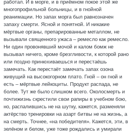
работал. И в морге, и в приёмном покое этой же
многопрофильной больницы, и в гнойной
реанимации. Но запах морга был равнозначен
запаху смерти. Ясной и понятной. И никакие
мёртвые органы, препарированные металлом, не
вызывали священного ужаса – ремесло как ремесло.
Ни один провонявший мочой и калом бомж не
вызывал ничего, кроме брезгливости, к которой рано
или поздно принюхиваешься и перестаёшь
замечать. Как перестаёт замечать запах озона
живущий на высокогорном плато. Гной – он гной и
есть – мёртвые лейкоциты. Продукт распада, не
более. Тут же было слишком всего. Околосмерть и
почтижизнь скрестили свои рапиры в учебном бою,
но, распалившись не на шутку, кажется, разменяли
актёрство тренировки на азарт битвы не на жизнь, а
на смерть. Точнее, «на победителя». Кажется, эти, в
зелёном и белом, уже тоже рождались и умирали