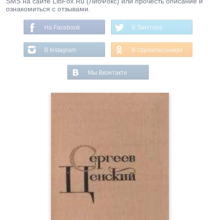
SMS на сайте LibFox.Ru (ЛибФокс) или прочесть описание и
ознакомиться с отзывами.
На Facebook
В Твиттере
В Instagram
В Одноклассниках
Мы Вконтакте