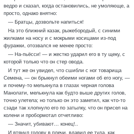
ведро и сказал, когда остановились, не умоляюще, а
просто, однако внятно:
— Братцы, дозвольте напиться!
На это ближний казак, рыжебородый, с синими
жилками на носу и с мокрыми косицами из-под
фуражки, отозвался не менее просто:
— На-пьёсси! — и жестко ударил его в ту щеку, с
которой только что он стер овода.
И тут же он увидел, что сшибли с ног товарища
Семена, — он брыкнул обеими ногами об его ногу, —
и почему-то мелькнула в глазах черная голова
Манолати, мелькнула как будто выше других голов,
точно улетела; но только он это заметил, как что-то
сзади так хлопнуло его по затылку, что он присел на
колени и пробормотал отчетливо:
— Значит, убивают… конец!..
И втянул голову в плечи, вдавил ее туда, как