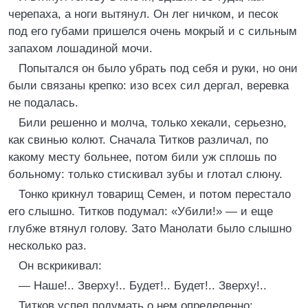
черепаха, а ноги вытянул. Он лег ничком, и песок
под его губами пришелся очень мокрый и с сильным
запахом лошадиной мочи.
Попытался он было убрать под себя и руки, но они
были связаны крепко: изо всех сил дергал, веревка
не подалась.
Били решенно и молча, только хекали, серьезно,
как свинью колют. Сначала Титков различал, по
какому месту больнее, потом били уж сплошь по
больному: только стискивал зубы и глотал слюну.
Тонко крикнул товарищ Семен, и потом перестало
его слышно. Титков подумал: «Убили!» — и еще
глубже втянул голову. Зато Манолати было слышно
несколько раз.
Он вскрикивал:
— Наше!.. Зверху!.. Будет!.. Будет!.. Зверху!..
Титков успел подумать о нем определенно: