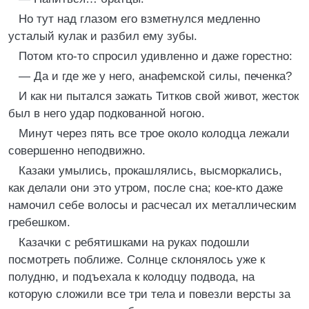
Но тут над глазом его взметнулся медленно
усталый кулак и разбил ему зубы.
Потом кто-то спросил удивленно и даже горестно:
— Да и где же у него, анафемской силы, печенка?
И как ни пытался зажать Титков свой живот, жесток
был в него удар подкованной ногою.
Минут через пять все трое около колодца лежали
совершенно неподвижно.
Казаки умылись, прокашлялись, высморкались,
как делали они это утром, после сна; кое-кто даже
намочил себе волосы и расчесал их металлическим
гребешком.
Казачки с ребятишками на руках подошли
посмотреть поближе. Солнце склонялось уже к
полудню, и подъехала к колодцу подвода, на
которую сложили все три тела и повезли версты за