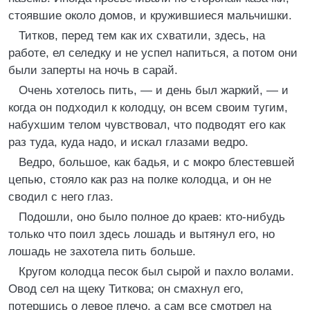
стоявшие около домов, и кружившиеся мальчишки.
Титков, перед тем как их схватили, здесь, на
работе, ел селедку и не успел напиться, а потом они
были заперты на ночь в сарай.
Очень хотелось пить, — и день был жаркий, — и
когда он подходил к колодцу, он всем своим тугим,
набухшим телом чувствовал, что подводят его как
раз туда, куда надо, и искал глазами ведро.
Ведро, большое, как бадья, и с мокро блестевшей
цепью, стояло как раз на полке колодца, и он не
сводил с него глаз.
Подошли, оно было полное до краев: кто-нибудь
только что поил здесь лошадь и вытянул его, но
лошадь не захотела пить больше.
Кругом колодца песок был сырой и пахло волами.
Овод сел на щеку Титкова; он смахнул его,
потершись о левое плечо, а сам все смотрел на