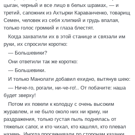
цыган, черный и все лицо в белых шрамах, — и
третий, сапожник из Ахтырки Караванченко, товарищ
Семен, человек из себя хлипкий и грудь впалая,
только голос громкий и глаза блестят.
Когда захватили их в этой станице и связали им
руки, их спросили коротко:
— Большевики?
Они ответили так же коротко:
— Большевики.
И только Манолати добавил ехидно, вытянув шею:
— Ниче-го, рогали, ни-че-го!.. От побачите: наша
будет зверху!
Потом их повели к колодцу с очень высоким
журавлем, и не было около них ни крику, ни
раздражения, только густая пыль поднялась от
тяжелых сапог, и кто чихал, кто кашлял, кто плевал
наземь. Иногда просвечивали по сторонам казачки,