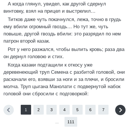
А когда глянул, увидел, как другой сдернул
винтовку, взял на прицел и выстрелил…
Титков даже чуть покачнулся, лежа, точно в грудь
ему вбили огромный гвоздь… Но тут же, чуть
повыше, другой гвоздь вбили: это разрядил по нем
патрон второй казак.
Рот у него разжался, чтобы вылить кровь; раза два
он дернул головою и стих.
Когда казаки подтащили к откосу уже
деревенеющий труп Семена с разбитой головой, они
раскачали его, взявши за ноги и за плечи, и бросили
молча. Труп цыгана Манолати с подвернутой набок
головой они сбросили с подговоркой:
1
2
3
4
5
6
7
...
111