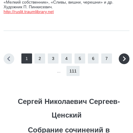
«Мелкий собственник», «Сливы, вишни, черешни» и др.
Художник П. Пинкисевич.
http://ruslit.traumlibrary.net
1
2
3
4
5
6
7
...
111
Сергей Николаевич Сергеев-
Ценский
Собрание сочинений в