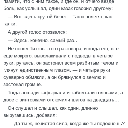
памяти, что с ним такое, и где он, и отчего везде
боль, как услышал, один казак говорил другому:
— Вот здесь крутой берег… Так и полетят, как
галки.
А другой голос отозвался:
— Здесь, конечно, самый раз…
Не понял Титков этого разговора, и когда его, все
еще мокрого, выволакивали с подводы в четыре
руки, ругаясь, он застонал всем разбитым телом и
глянул единственным глазом, — и четыре руки
суеверно обмякли, а он брякнулся о землю и
застонал громче.
Тогда лошади зафыркали и заболтали головами, а
двое с винтовками отскочили шагов на двадцать…
Он слушал и слышал, как один, длинно
выругавшись, добавил:
— Да ты ж, нечистая сила, когда же ты подохнешь?