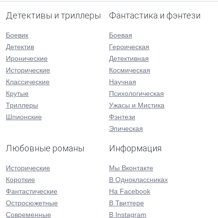
Детективы и триллеры
Фантастика и фэнтези
Боевик
Боевая
Детектив
Героическая
Иронические
Детективная
Исторические
Космическая
Классические
Научная
Крутые
Психологическая
Триллеры
Ужасы и Мистика
Шпионские
Фэнтези
Эпическая
Любовные романы
Информация
Исторические
Мы Вконтакте
Короткие
В Одноклассниках
Фантастические
На Facebook
Остросюжетные
В Твиттере
Современные
В Instagram