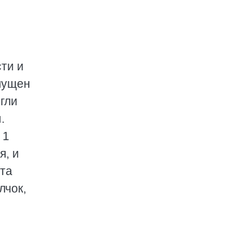
ти и
пущен
огли
.
 1
я, и
ета
лчок,