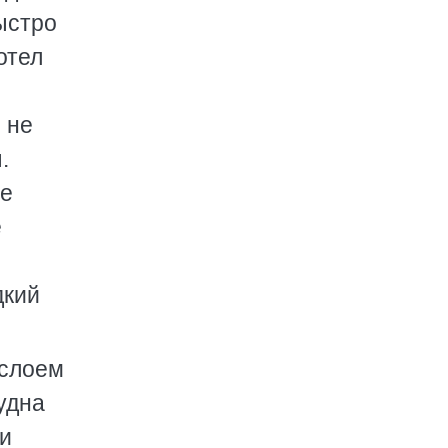
быстро
отел
 не
.
те
е
дкий
 слоем
удна
ти