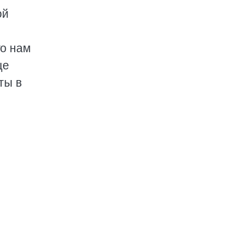
ой
го нам
ще
ты в