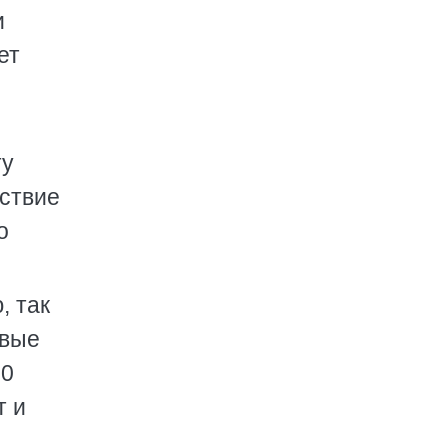
и
ет
ту
ествие
о
, так
рвые
10
т и