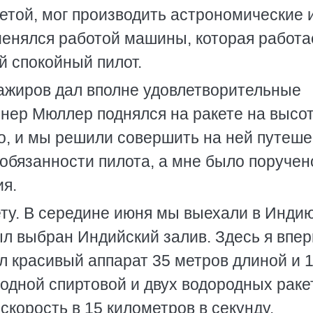
етой, мог производить астрономические 
аменялся работой машины, которая работа
й спокойный пилот.
ажиров дал вполне удовлетворительные
енер Мюллер поднялся на ракете на высо
но, и мы решили совершить на ней путеш
 обязанности пилота, а мне было поручен
я.
ту. В середине июня мы выехали в Индию
ыл выбран Индийский залив. Здесь я впе
ыл красивый аппарат 35 метров длиной и 
 одной спиртовой и двух водородных раке
 скорость в 15 километров в секунду.