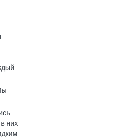
и
ждый
Мы
ись
 в них
идким