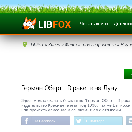
Читать книги
Детекти
LibFox
»
Книги
»
Фантастика и фэнтези
»
Науч
Герман Оберт - В ракете на Луну
Здесь можно скачать бесплатно "Герман Оберт - В ракете
издательство Красная газета, год 1930. Так же Вы може
или прочесть описание и ознакомиться с отзывами.
На Facebook
В Твиттере