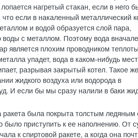
 лопается нагретый стакан, если в него 
, что если в накаленный металлический к
еталлом и водой образуется слой пара,
воды с металлом. Поэтому вода вначале
пар является плохим проводником теплоты
металла упадет, вода в каком-нибудь мес
ипает, разрывая закрытый котел. Такое ж
нии жидкого воздуха или водорода в
д. И если бы мы сразу налили в баки жи
а ракета была покрыта толстым ледяным
о было приступить к ее наполнению. От с
ла к спиртовой ракете, а когда она поч