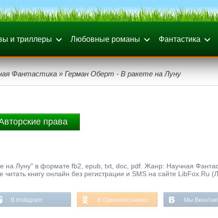
вы и триллеры
Любовные романы
Фантастика
ная Фантастика
» Герман Оберт - В ракете на Луну
Авторские права
 на Луну" в формате fb2, epub, txt, doc, pdf. Жанр: Научная Фантас
те читать книгу онлайн без регистрации и SMS на сайте LibFox.Ru (
В Instagram
В Одноклассниках
Мы Вконтак