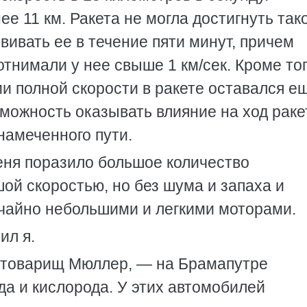
е 11 км. Ракета не могла достигнуть так
вивать ее в течение пяти минут, причем
отнимали у нее свыше 1 км/сек. Кроме то
и полной скорости в ракете оставался е
зможность оказывать влияние на ход раке
намеченного пути.
меня поразило большое количество
ой скоростью, но без шума и запаха и
чайно небольшими и легкими моторами.
ил я.
 товарищ Мюллер, — на Брамапутре
а и кислорода. У этих автомобилей