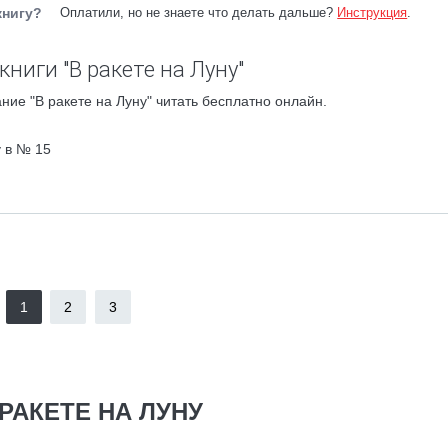
книгу?
Оплатили, но не знаете что делать дальше?
Инструкция
.
ниги "В ракете на Луну"
ние "В ракете на Луну" читать бесплатно онлайн.
у в № 15
1
2
3
 РАКЕТЕ НА ЛУНУ