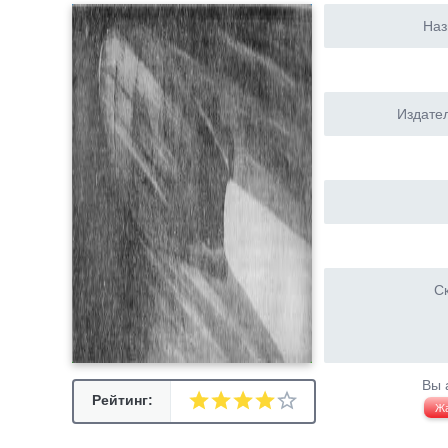
Наз
Издател
Ск
Вы 
Рейтинг:
Ж