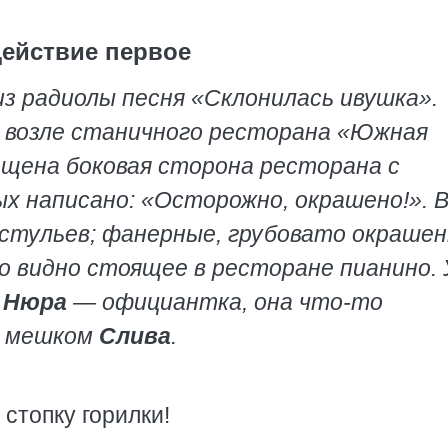
ействие первое
з радиолы песня «Склонилась ивушка».
 возле станичного ресторана «Южная
ащена боковая сторона ресторана с
 написано: «Осторожно, окрашено!». 
 стульев; фанерные, грубовато окраше
о видно стоящее в ресторане пианино. 
т
Нюра
— официантка, она что-то
м мешком
Слива
.
 стопку горилки!