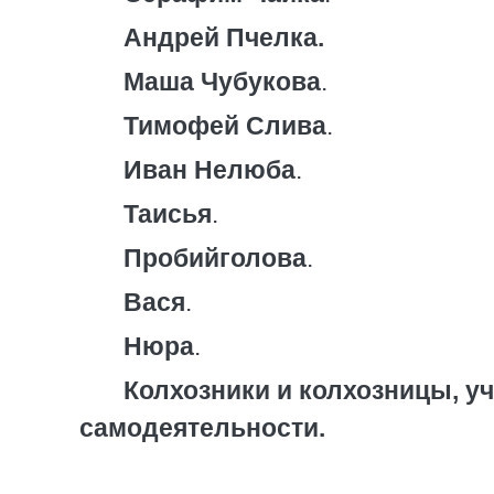
Андрей Пчелка.
Маша Чубукова
.
Тимофей Слива
.
Иван Нелюба
.
Таисья
.
Пробийголова
.
Вася
.
Нюра
.
Колхозники и колхозницы, у
самодеятельности.