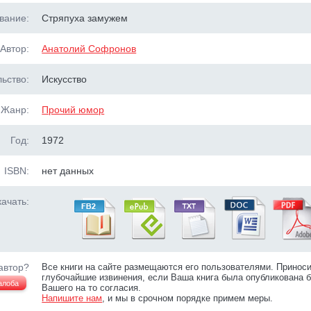
вание:
Стряпуха замужем
Автор:
Анатолий Софронов
ьство:
Искусство
Жанр:
Прочий юмор
Год:
1972
ISBN:
нет данных
ачать:
автор?
Все книги на сайте размещаются его пользователями. Принос
глубочайшие извинения, если Ваша книга была опубликована б
алоба
Вашего на то согласия.
Напишите нам
, и мы в срочном порядке примем меры.