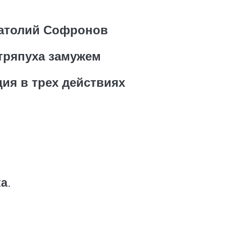
атолий Софронов
тряпуха замужем
ия в трех действиях
ка
.