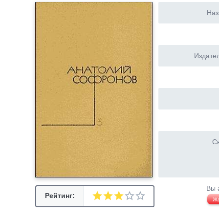
Наз
Издател
Ск
Вы 
Рейтинг:
Ж