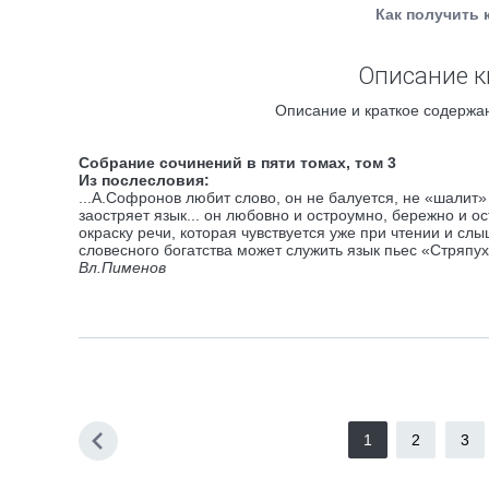
Как получить 
Описание к
Описание и краткое содержан
Собрание сочинений в пяти томах, том 3
Из послесловия:
...А.Софронов любит слово, он не балуется, не «шалит»
заостряет язык... он любовно и остроумно, бережно и 
окраску речи, которая чувствуется уже при чтении и 
словесного богатства может служить язык пьес «Стряпу
Вл.Пименов
1
2
3