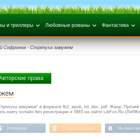
вы и триллеры
Любовные романы
Фантастика
й Софронов - Стряпуха замужем
Авторские права
ужем
ряпуха замужем" в формате fb2, epub, txt, doc, pdf. Жанр: Прочий
тать книгу онлайн без регистрации и SMS на сайте LibFox.Ru (ЛибФо
В Instagram
В Одноклассниках
Мы Вконтак