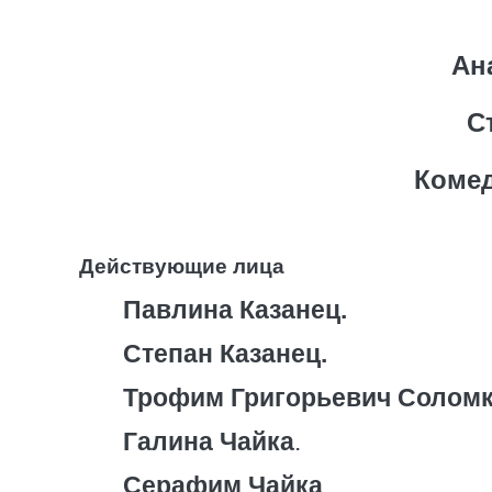
Ан
С
Комед
Действующие лица
Павлина Казанец.
Степан Казанец.
Трофим Григорьевич Солом
Галина Чайка
.
Серафим Чайка
.