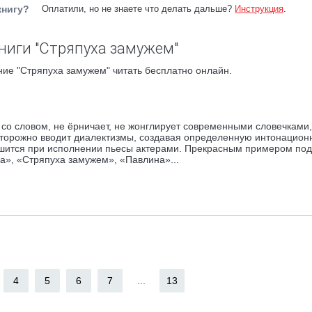
книгу?
Оплатили, но не знаете что делать дальше?
Инструкция
.
ниги "Стряпуха замужем"
ие "Стряпуха замужем" читать бесплатно онлайн.
 со словом, не ёрничает, не жонглирует современными словечками,
осторожно вводит диалектизмы, создавая определенную интонацио
слышится при исполнении пьесы актерами. Прекрасным примером по
ха», «Стряпуха замужем», «Павлина»...
4
5
6
7
...
13