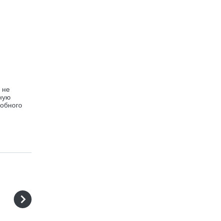
 не
нную
добного