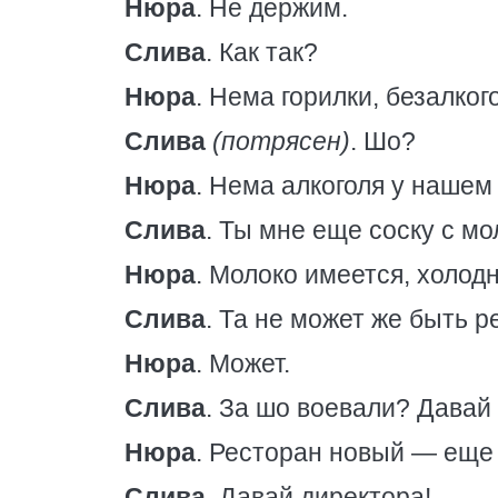
Нюра
. Не держим.
Слива
. Как так?
Нюра
. Нема горилки, безалко
Слива
(потрясен)
. Шо?
Нюра
. Нема алкоголя у нашем 
Слива
. Ты мне еще соску с м
Нюра
. Молоко имеется, холодн
Слива
. Та не может же быть р
Нюра
. Может.
Слива
. За шо воевали? Давай
Нюра
. Ресторан новый — еще 
Слива
. Давай директора!