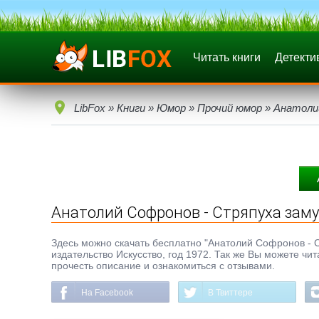
Читать книги
Детекти
LibFox
»
Книги
»
Юмор
»
Прочий юмор
» Анатоли
Анатолий Софронов - Стряпуха зам
Здесь можно скачать бесплатно "Анатолий Софронов - Ст
издательство Искусство, год 1972. Так же Вы можете чи
прочесть описание и ознакомиться с отзывами.
На Facebook
В Твиттере