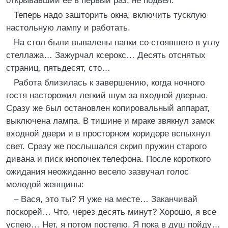
открывавший ее в первый раз, не подвел.
Теперь надо зашторить окна, включить тусклую
настольную лампу и работать.
На стол были вывалены папки со стоявшего в углу
стеллажа… Зажурчал ксерокс… Десять отснятых
страниц, пятьдесят, сто…
Работа близилась к завершению, когда ночного
гостя насторожил легкий шум за входной дверью.
Сразу же был остановлен копировальный аппарат,
выключена лампа. В тишине и мраке звякнул замок
входной двери и в просторном коридоре вспыхнул
свет. Сразу же послышался скрип пружин старого
дивана и писк кнопочек телефона. После короткого
ожидания неожиданно весело зазвучал голос
молодой женщины:
– Вася, это ты? Я уже на месте… Заканчивай
поскорей… Что, через десять минут? Хорошо, я все
успею… Нет, я потом постелю. Я пока в душ пойду…