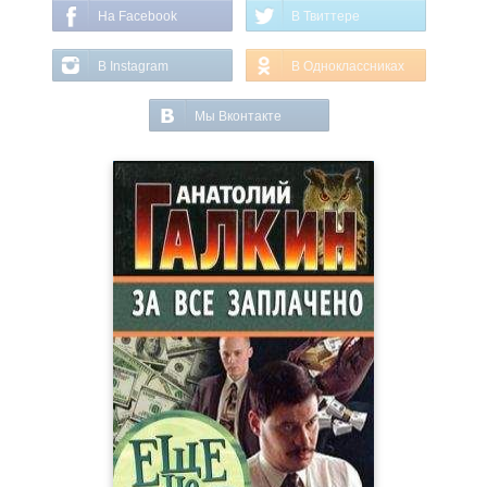
На Facebook
В Твиттере
В Instagram
В Одноклассниках
Мы Вконтакте