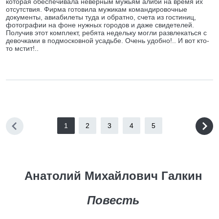
которая обеспечивала неверным мужьям алиби на время их
отсутствия. Фирма готовила мужикам командировочные
документы, авиабилеты туда и обратно, счета из гостиниц,
фотографии на фоне нужных городов и даже свидетелей.
Получив этот комплект, ребята недельку могли развлекаться с
девочками в подмосковной усадьбе. Очень удобно!.. И вот кто-
то мстит!..
1
2
3
4
5
Анатолий Михайлович Галкин
Повесть