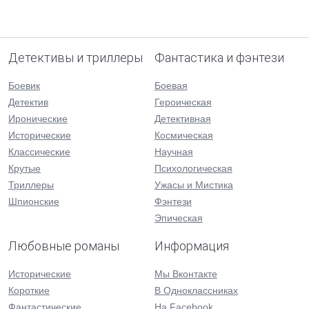
Детективы и триллеры
Фантастика и фэнтези
Боевик
Боевая
Детектив
Героическая
Иронические
Детективная
Исторические
Космическая
Классические
Научная
Крутые
Психологическая
Триллеры
Ужасы и Мистика
Шпионские
Фэнтези
Эпическая
Любовные романы
Информация
Исторические
Мы Вконтакте
Короткие
В Одноклассниках
Фантастические
На Facebook