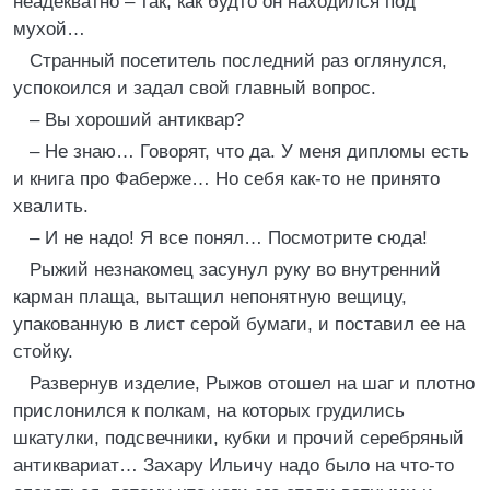
неадекватно – так, как будто он находился под
мухой…
Странный посетитель последний раз оглянулся,
успокоился и задал свой главный вопрос.
– Вы хороший антиквар?
– Не знаю… Говорят, что да. У меня дипломы есть
и книга про Фаберже… Но себя как-то не принято
хвалить.
– И не надо! Я все понял… Посмотрите сюда!
Рыжий незнакомец засунул руку во внутренний
карман плаща, вытащил непонятную вещицу,
упакованную в лист серой бумаги, и поставил ее на
стойку.
Развернув изделие, Рыжов отошел на шаг и плотно
прислонился к полкам, на которых грудились
шкатулки, подсвечники, кубки и прочий серебряный
антиквариат… Захару Ильичу надо было на что-то