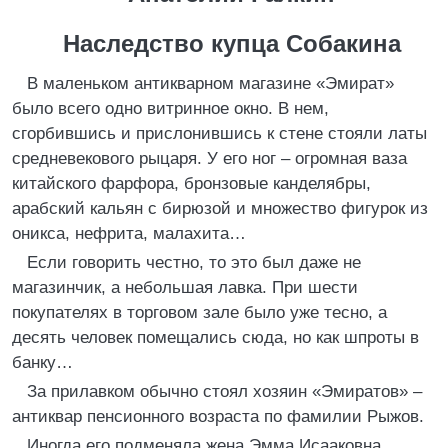
Наследство купца Собакина
В маленьком антикварном магазине «Эмират»
было всего одно витринное окно. В нем,
сгорбившись и прислонившись к стене стояли латы
средневекового рыцаря. У его ног – огромная ваза
китайского фарфора, бронзовые канделябры,
арабский кальян с бирюзой и множество фигурок из
оникса, нефрита, малахита…
Если говорить честно, то это был даже не
магазинчик, а небольшая лавка. При шести
покупателях в торговом зале было уже тесно, а
десять человек помещались сюда, но как шпроты в
банку…
За прилавком обычно стоял хозяин «Эмиратов» –
антиквар пенсионного возраста по фамилии Рыжов.
Иногда его подменяла жена Эмма Исааковна,