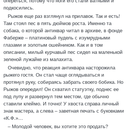
опереться, потому что ноги его стали ватными и
подкосились.
Рыжов еще раз взглянул на прилавок. Так и есть!
Там стоял пес в пять дюймов роста. Именно та
собака, о которой антиквар читал в архиве, в фонде
Фаберже – платиновый пудель с изумрудными
глазами и золотым ошейником. Как и в том
описании, милый курчавый пес сидел на маленькой
зеленой лужайке из малахита.
Очевидно, что реакция антиквара насторожила
рыжего гостя. Он стал чаще оглядываться и
протянул руку, собираясь забрать своего бобика. Но
Рыжов опередил! Он схватил статуэтку, поднес ее
под лупу и развернул тем местом, где обычно
ставили клеймо. И точно! У хвоста справа личный
знак мастера, а слева – заветная печать с буковками
«К.Ф.»…
– Молодой человек, вы хотите это продать?