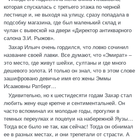
которая спускалась с третьего этажа по черной
лестнице и, не выходя на улицу, сразу попадала в
подсобку магазина, где был маленький склад и
чулан с вывеской на двери «Директор антикварного
салона З.И. Рыжов».
Захар Ильич очень гордился, что ловко сочинил
название своей лавки. Все думают, что «Эмират» –
это место, где живут шейхи, султаны и где много
дешевого золота. И только он знал, что в этом слове
зашифровано девичье имя его жены Эммы
Исааковны Ратберг…
Удивительно, но к шестидесяти годам Захар стал
любить жену еще крепче и сентиментальней. Он
часто вспоминал их молодые годы, прогулки в
темных переулках и поцелуи на набережной Яузы…
Тогда все было не так, как сейчас! Тогда он обнимал
ее в разных местах, и они трепетали от страсти. А