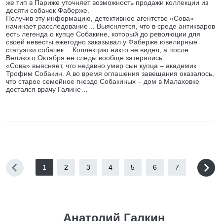
же тип в Париже уточняет возможность продажи коллекции из
десяти собачек Фаберже.
Получив эту информацию, детективное агентство «Сова»
начинает расследование… Выясняется, что в среде антикваров
есть легенда о купце Собакине, который до революции для
своей невесты ежегодно заказывал у Фаберже ювелирные
статуэтки собачек… Коллекцию никто не видел, а после
Великого Октября ее следы вообще затерялись.
«Сова» выясняет, что недавно умер сын купца – академик
Трофим Собакин. А во время оглашения завещания оказалось,
что старое семейное гнездо Собакиных – дом в Малаховке
достался врачу Галине…
1
2
3
4
5
6
7
Анатолий Галкин