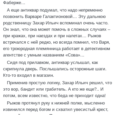
Фаберже…
А еще антиквар подумал, что надо непременно
позвонить Варваре Галактионовой… Эту дальнюю
родственницу Захар Ильич вспоминал очень часто.
Он знал, что она может помочь в сложных случаях –
при кражах, при наездах и при налетах… Рыжов
встречался с ней редко, но всегда помнил, что Варя,
его троюродная племянница работает в детективном
агентстве с умным названием «Сова»…
Сидя под прилавком, антиквар услышал, как
скрипнула дверь. Послышались осторожные шаги.
Кто-то входил в магазин.
Применив простую логику, Захар Ильич решил, что
это вор, бандит или грабитель. А кто же еще?.. И
потом, всем известно, что беда не приходит одна!
Рыжов протянул руку к нижней полке, мысленно
извинился перед богом и схватил увесистый крест,