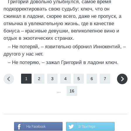
Григорий довольно улыбнулся, самое время
подкорректировать свою судьбу: ключ, что он
сжимал в ладони, скорее всего, даже не пропуск, а
отмычка в увлекательную жизнь, где в качестве
бонуса – красивые девушки, великолепное вино и
отдых в экзотических странах.
– Не потеряй, – язвительно обронил Иннокентий, –
другого у нас нет.
– Не потеряю, – зажал Григорий в ладони ключ.
1
2
3
4
5
6
7
...
16
На Facebook
В Твиттере