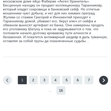
московском доме яйцо Фаберже «Ангел Хранитель».
Бесценную находку он продает коллекционеру Таранникову,
который кладет сокровище в банковский сейф. Но отпетые
мошенники чуют добычу, и нет для них никаких преград.
Жулики со стажем Григорий и Иннокентий приходят к
Таранникову домой, убивают его, берут ключ от сейфа и
обманом выносят артефакт из банка. Они намерены продать
его уголовнику Шатуну и пока не задумываются о том, что
положили начало долгому кровавому пути алчности и
беззакония. И покатится антикварный шедевр в даль туманную,
оставляя за собой трупы да покалеченные судьбы…
1
2
3
4
5
6
7
...
16