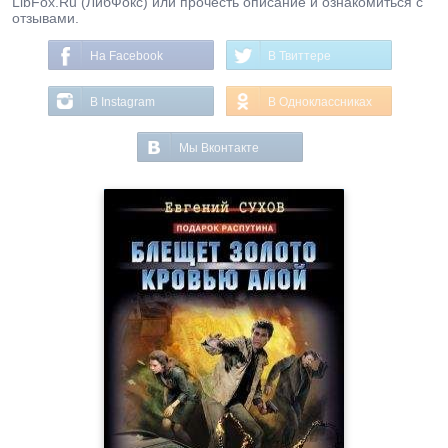
LibFox.Ru (ЛибФокс) или прочесть описание и ознакомиться с
отзывами.
На Facebook
В Твиттере
В Instagram
В Одноклассниках
Мы Вконтакте