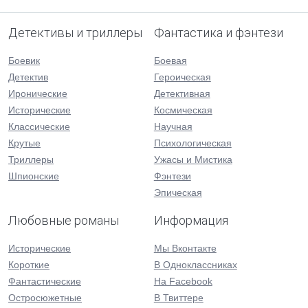
Детективы и триллеры
Фантастика и фэнтези
Боевик
Боевая
Детектив
Героическая
Иронические
Детективная
Исторические
Космическая
Классические
Научная
Крутые
Психологическая
Триллеры
Ужасы и Мистика
Шпионские
Фэнтези
Эпическая
Любовные романы
Информация
Исторические
Мы Вконтакте
Короткие
В Одноклассниках
Фантастические
На Facebook
Остросюжетные
В Твиттере