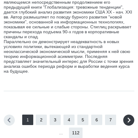
являющемся непосредственным продолжением его
предыдущей книги "Глобализация: тревожные тенденции",
дается глубокий анализ развития экономики США XX - нач. XXI
вв. Автор размышляет по поводу бурного развития "новой
экономики", основанной на информационных технологиях,
показывая ее сильные и слабые стороны. Стиглиц раскрывает
причины перехода подъема 90-х годов в корпоративные
скандалы и спад.
Параллельно он демонстрирует неадекватность в новых
условиях политики, вытекающей из стандартной
неоклассической экономической мысли, применяя к ней свою
теорию информационной асимметрии. Последняя
представляет значительный интерес для России с точки зрения
анализа ошибок периода реформ и выработки ведения курса
на будущее.
1
2
3
4
5
6
7
...
112