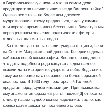
в Варфоломеевскую ночь и что на самом деле
предотвратила несчастливая звезда Валленштейна?
Однако все это — не более чем досужее
мудрствование, коему предаешься, сидя у камина
или коротая время в часы бессонницы. Зачастую мы
переоцениваем значение политических фигур и
отдельных шахматных ходов.
За сто лет до того как люди, умирая от цинги, вели
на Святом Маврикии свой дневник, Коперник сделал
набросок новой космографии. Вполне справедливо,
что даты подобного рода кажутся людям важнее,
нежели даты истории государств и войн. Ведь они к
тому же сопряжены с несравненно более серьезной
опасностью. В 1633 году престарелый Галилей
предстал перед судом инквизиции. Приписываемая
ему знаменитая фраза «E pur si muove»[3] относится
к числу наших судьбоносных изречений; видно, как
крепко разум держится последнего слова.