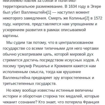
неизбежно повлек за собой и политико-
территориальное размежевание. В 1634 году в Эгере
был убит Валленштейн[1] — наступил момент
некоторого замедления. Смерть же Колиньи[2] в 1572
году, напротив, представляется нам упрощением и
ускорением развития в рамках описываемой
картины.
Мы судим так потому, что в централизованном
государстве со всеми типичными для него чертами
обычно усматриваем цель, которой мировой дух
стремится достичь посредством искусных ходов. А
посему триумф Ришелье и Кромвеля кажется нам
исполненным смысла, тогда как крушение
Валленштейна предваряет эру второстепенных и
третьестепенных государств.
Но кому вообще известны истинные величины
истории и оборотная сторона тех медалей, которые
чеканит сознание? Кто знает, что потеряла Франция