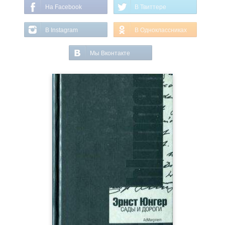
На Facebook
В Твиттере
В Instagram
В Одноклассниках
Мы Вконтакте