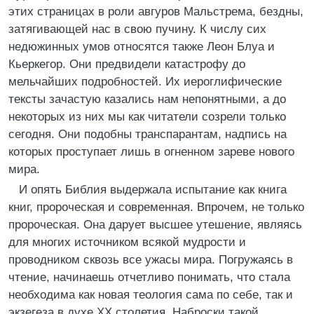
этих страницах в роли авгуров Мальстрема, бездны,
затягивающей нас в свою пучину. К числу сих
недюжинных умов относятся также Леон Блуа и
Кьеркегор. Они предвидели катастрофу до
мельчайших подробностей. Их иероглифические
тексты зачастую казались нам непонятными, а до
некоторых из них мы как читатели созрели только
сегодня. Они подобны транспарантам, надпись на
которых проступает лишь в огненном зареве нового
мира.
И опять Библия выдержала испытание как книга
книг, пророческая и современная. Впрочем, не только
пророческая. Она дарует высшее утешение, являясь
для многих источником всякой мудрости и
проводником сквозь все ужасы мира. Погружаясь в
чтение, начинаешь отчетливо понимать, что стала
необходима как новая теология сама по себе, так и
экзегеза в духе XX столетия. Наброски такой