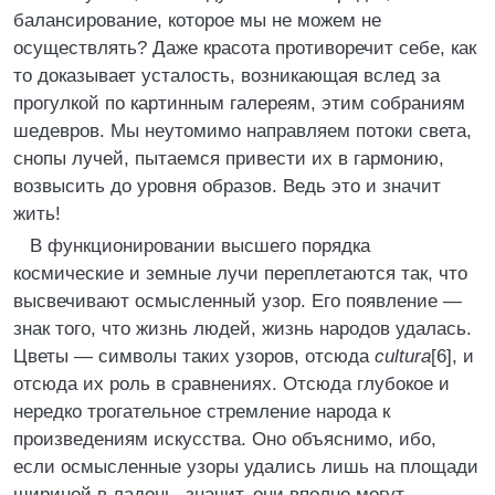
балансирование, которое мы не можем не
осуществлять? Даже красота противоречит себе, как
то доказывает усталость, возникающая вслед за
прогулкой по картинным галереям, этим собраниям
шедевров. Мы неутомимо направляем потоки света,
снопы лучей, пытаемся привести их в гармонию,
возвысить до уровня образов. Ведь это и значит
жить!
В функционировании высшего порядка
космические и земные лучи переплетаются так, что
высвечивают осмысленный узор. Его появление —
знак того, что жизнь людей, жизнь народов удалась.
Цветы — символы таких узоров, отсюда
cultura
[6], и
отсюда их роль в сравнениях. Отсюда глубокое и
нередко трогательное стремление народа к
произведениям искусства. Оно объяснимо, ибо,
если осмысленные узоры удались лишь на площади
шириной в ладонь, значит, они вполне могут