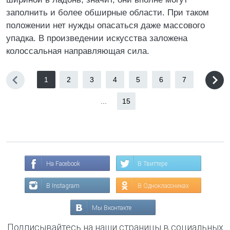
заполнить и более обширные области. При таком
положении нет нужды опасаться даже массового
упадка. В произведении искусства заложена
колоссальная направляющая сила.
1
2
3
4
5
6
7
...
15
На Facebook
В Твиттере
В Instagram
В Одноклассниках
Мы Вконтакте
Подписывайтесь на наши страницы в социальных