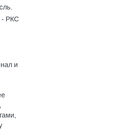
сль.
 - РКС
инал и
ее
,
гами,
у