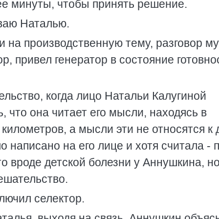
ее минуты, чтобы принять решение.
ываю Наталью.
и на производственную тему, разговор му
р, привел генератор в состояние готовно
льство, когда лицо Натальи Калугиной
, что она читает его мысли, находясь в
километров, а мысли эти не относятся к д
о написано на его лице и хотя считала - 
то вроде детской болезни у Аннушкина, н
ешательство.
лючил селектор.
аталья, выходя на связь. Аннушкин объяс