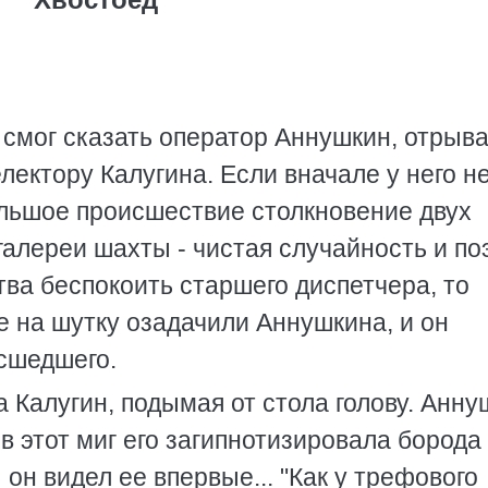
 и смог сказать оператор Аннушкин, отрыв
лектору Калугина. Если вначале у него н
ольшое происшествие столкновение двух
галереи шахты - чистая случайность и по
тва беспокоить старшего диспетчера, то
е на шутку озадачили Аннушкина, и он
сшедшего.
на Калугин, подымая от стола голову. Анн
в этот миг его загипнотизировала борода
 он видел ее впервые... "Как у трефового