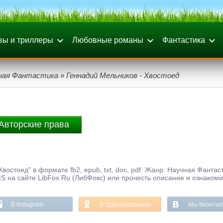
вы и триллеры
Любовные романы
Фантастика
ная Фантастика
» Геннадий Мельников - Хвостоед
Авторские права
остоед" в формате fb2, epub, txt, doc, pdf. Жанр: Научная Фантаст
S на сайте LibFox.Ru (ЛибФокс) или прочесть описание и ознакоми
В Instagram
В Одноклассниках
Мы Вконтак