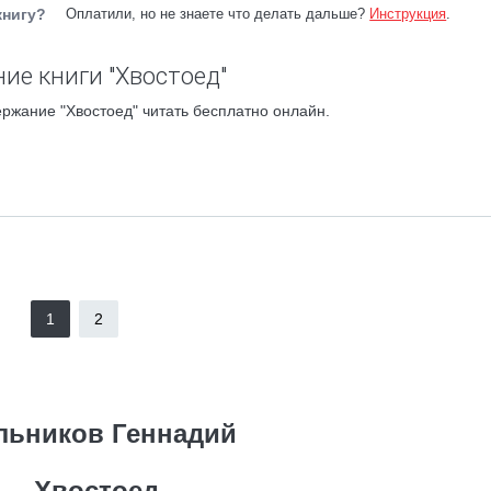
книгу?
Оплатили, но не знаете что делать дальше?
Инструкция
.
ие книги "Хвостоед"
ржание "Хвостоед" читать бесплатно онлайн.
1
2
льников Геннадий
Хвостоед