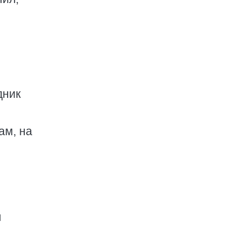
дник
ам, на
ы