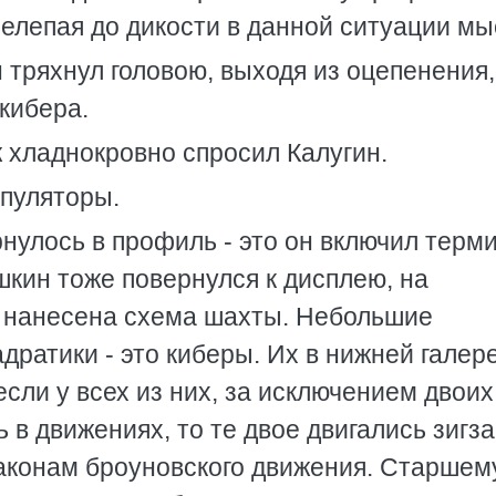
нелепая до дикости в данной ситуации мы
н тряхнул головою, выходя из оцепенения,
кибера.
ж хладнокровно спросил Калугин.
ипуляторы.
нулось в профиль - это он включил терм
шкин тоже повернулся к дисплею, на
а нанесена схема шахты. Небольшие
ратики - это киберы. Их в нижней галер
сли у всех из них, за исключением двоих
 в движениях, то те двое двигались зигза
законам броуновского движения. Старшем