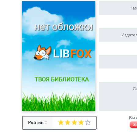
Наз
Издател
Ск
Вы 
Рейтинг:
Ж