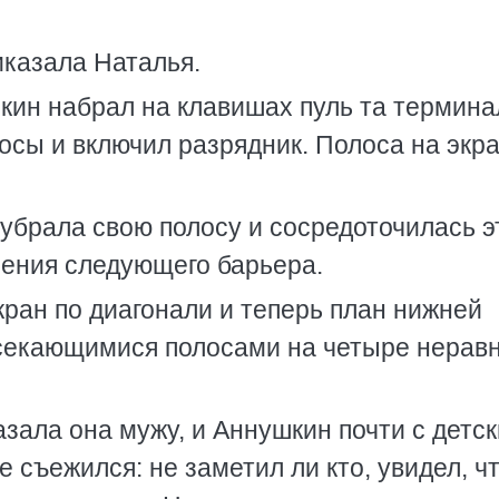
иказала Наталья.
кин набрал на клавишах пуль та термина
осы и включил разрядник. Полоса на экр
 убрала свою полосу и сосредоточилась э
ения следующего барьера.
кран по диагонали и теперь план нижней
есекающимися полосами на четыре нерав
казала она мужу, и Аннушкин почти с детс
е съежился: не заметил ли кто, увидел, чт