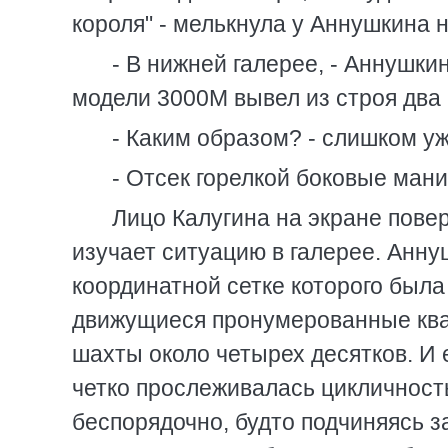
короля" - мелькнула у Аннушкина 
- В нижней галерее, - Аннушки
модели 3000М вывел из строя два 
- Каким образом? - слишком у
- Отсек горелкой боковые ман
Лицо Калугина на экране повер
изучает ситуацию в галерее. Анну
координатной сетке которого был
движущиеся пронумерованные квад
шахты около четырех десятков. И е
четко прослеживалась цикличность
беспорядочно, будто подчиняясь 