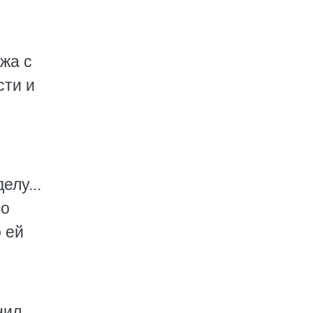
жа с
сти и
елу...
по
о ей
нил,