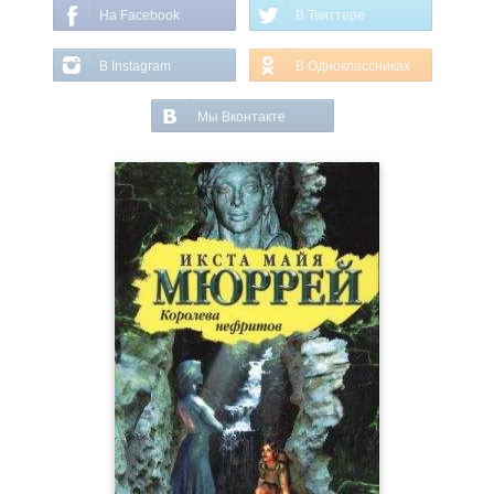
На Facebook
В Твиттере
В Instagram
В Одноклассниках
Мы Вконтакте