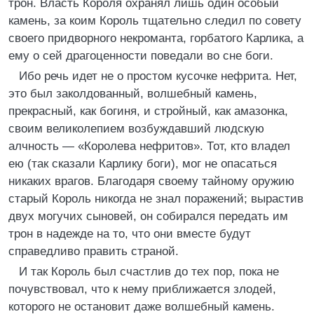
трон. Власть Короля охранял лишь один особый
камень, за коим Король тщательно следил по совету
своего придворного некроманта, горбатого Карлика, а
ему о сей драгоценности поведали во сне боги.
Ибо речь идет не о простом кусочке нефрита. Нет,
это был заколдованный, волшебный камень,
прекрасный, как богиня, и стройный, как амазонка,
своим великолепием возбуждавший людскую
алчность — «Королева нефритов». Тот, кто владел
ею (так сказали Карлику боги), мог не опасаться
никаких врагов. Благодаря своему тайному оружию
старый Король никогда не знал поражений; вырастив
двух могучих сыновей, он собирался передать им
трон в надежде на то, что они вместе будут
справедливо править страной.
И так Король был счастлив до тех пор, пока не
почувствовал, что к нему приближается злодей,
которого не остановит даже волшебный камень.