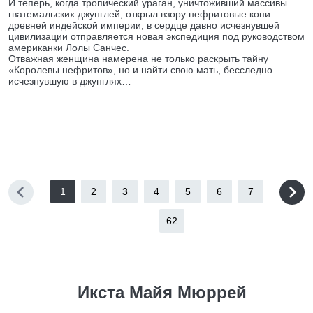
И теперь, когда тропический ураган, уничтоживший массивы
гватемальских джунглей, открыл взору нефритовые копи
древней индейской империи, в сердце давно исчезнувшей
цивилизации отправляется новая экспедиция под руководством
американки Лолы Санчес.
Отважная женщина намерена не только раскрыть тайну
«Королевы нефритов», но и найти свою мать, бесследно
исчезнувшую в джунглях…
1
2
3
4
5
6
7
...
62
Икста Майя Мюррей