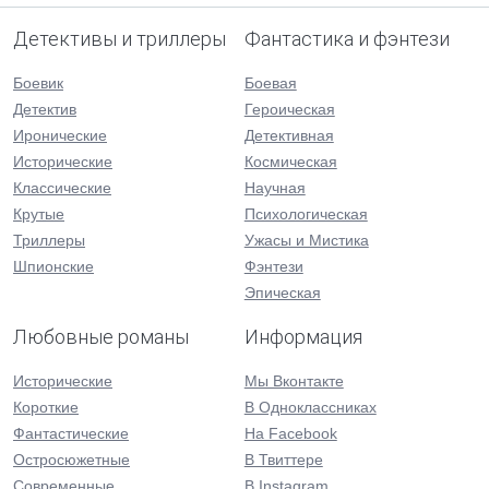
Детективы и триллеры
Фантастика и фэнтези
Боевик
Боевая
Детектив
Героическая
Иронические
Детективная
Исторические
Космическая
Классические
Научная
Крутые
Психологическая
Триллеры
Ужасы и Мистика
Шпионские
Фэнтези
Эпическая
Любовные романы
Информация
Исторические
Мы Вконтакте
Короткие
В Одноклассниках
Фантастические
На Facebook
Остросюжетные
В Твиттере
Современные
В Instagram