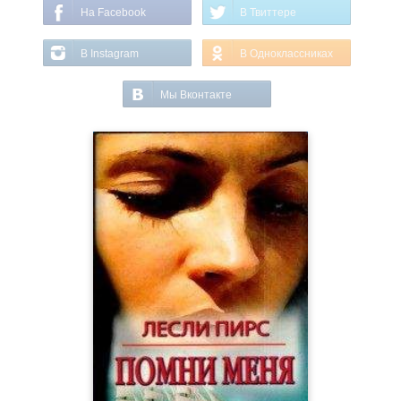
На Facebook
В Твиттере
В Instagram
В Одноклассниках
Мы Вконтакте