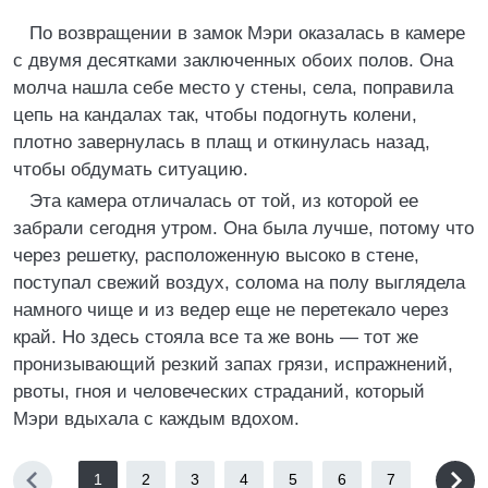
По возвращении в замок Мэри оказалась в камере
с двумя десятками заключенных обоих полов. Она
молча нашла себе место у стены, села, поправила
цепь на кандалах так, чтобы подогнуть колени,
плотно завернулась в плащ и откинулась назад,
чтобы обдумать ситуацию.
Эта камера отличалась от той, из которой ее
забрали сегодня утром. Она была лучше, потому что
через решетку, расположенную высоко в стене,
поступал свежий воздух, солома на полу выглядела
намного чище и из ведер еще не перетекало через
край. Но здесь стояла все та же вонь — тот же
пронизывающий резкий запах грязи, испражнений,
рвоты, гноя и человеческих страданий, который
Мэри вдыхала с каждым вдохом.
1
2
3
4
5
6
7