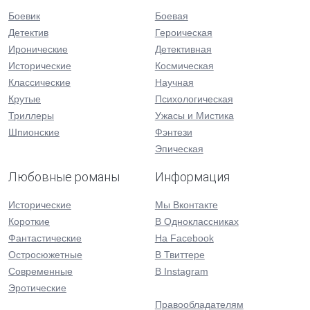
Боевик
Боевая
Детектив
Героическая
Иронические
Детективная
Исторические
Космическая
Классические
Научная
Крутые
Психологическая
Триллеры
Ужасы и Мистика
Шпионские
Фэнтези
Эпическая
Любовные романы
Информация
Исторические
Мы Вконтакте
Короткие
В Одноклассниках
Фантастические
На Facebook
Остросюжетные
В Твиттере
Современные
В Instagram
Эротические
Правообладателям