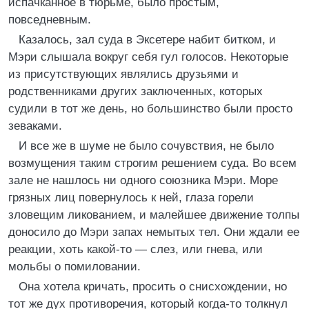
испачканное в тюрьме, было простым,
повседневным.
Казалось, зал суда в Эксетере набит битком, и
Мэри слышала вокруг себя гул голосов. Некоторые
из присутствующих являлись друзьями и
родственниками других заключенных, которых
судили в тот же день, но большинство были просто
зеваками.
И все же в шуме не было сочувствия, не было
возмущения таким строгим решением суда. Во всем
зале не нашлось ни одного союзника Мэри. Море
грязных лиц повернулось к ней, глаза горели
зловещим ликованием, и малейшее движение толпы
доносило до Мэри запах немытых тел. Они ждали ее
реакции, хоть какой-то — слез, или гнева, или
мольбы о помиловании.
Она хотела кричать, просить о снисхождении, но
тот же дух противоречия, который когда-то толкнул