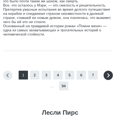
это было почти таким же шоком, как смерть.
Все, что осталось у Мэри, — это смелость и решительность.
Претерпев ужасные испытания во время долгого путешествия
на корабле и снедаемая страхом неизвестности в далекой
стране, ставшей ее новым домом, она поклялась, что выживет,
чего бы ей это ни стоило.
Основанный на правдивой истории роман «Помни меня» —
одна из самых захватывающих и трогательных историй о
человеческой стойкости.
1
2
3
4
5
6
7
...
94
Лесли Пирс