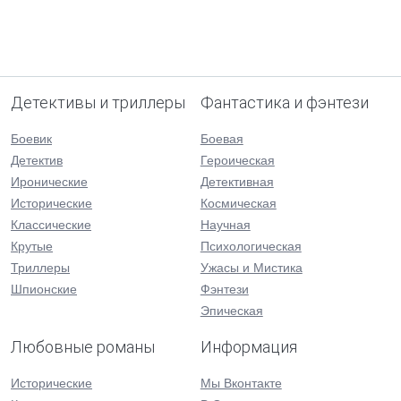
Детективы и триллеры
Фантастика и фэнтези
Боевик
Боевая
Детектив
Героическая
Иронические
Детективная
Исторические
Космическая
Классические
Научная
Крутые
Психологическая
Триллеры
Ужасы и Мистика
Шпионские
Фэнтези
Эпическая
Любовные романы
Информация
Исторические
Мы Вконтакте