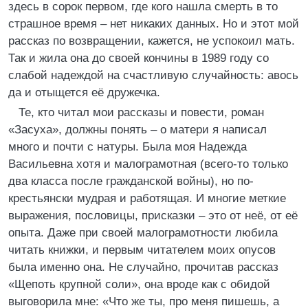
здесь в сорок первом, где кого нашла смерть в то
страшное время – нет никаких данных. Но и этот мой
рассказ по возвращении, кажется, не успокоил мать.
Так и жила она до своей кончины в 1989 году со
слабой надеждой на счастливую случайность: авось
да и отыщется её дружечка.
Те, кто читал мои рассказы и повести, роман
«Засуха», должны понять – о матери я написал
много и почти с натуры. Была моя Надежда
Васильевна хотя и малограмотная (всего-то только
два класса после гражданской войны), но по-
крестьянски мудрая и работящая. И многие меткие
выражения, пословицы, присказки – это от неё, от её
опыта. Даже при своей малограмотности любила
читать книжки, и первым читателем моих опусов
была именно она. Не случайно, прочитав рассказ
«Щепоть крупной соли», она вроде как с обидой
выговорила мне: «Что же ты, про меня пишешь, а