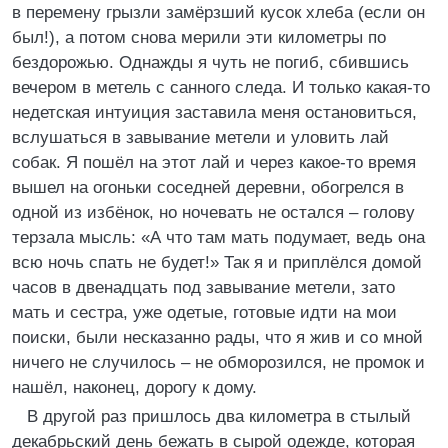
в перемену грызли замёрзший кусок хлеба (если он
был!), а потом снова мерили эти километры по
бездорожью. Однажды я чуть не погиб, сбившись
вечером в метель с санного следа. И только какая-то
недетская интуиция заставила меня остановиться,
вслушаться в завывание метели и уловить лай
собак. Я пошёл на этот лай и через какое-то время
вышел на огоньки соседней деревни, обогрелся в
одной из избёнок, но ночевать не остался – голову
терзала мысль: «А что там мать подумает, ведь она
всю ночь спать не будет!» Так я и приплёлся домой
часов в двенадцать под завывание метели, зато
мать и сестра, уже одетые, готовые идти на мои
поиски, были несказанно рады, что я жив и со мной
ничего не случилось – не обморозился, не промок и
нашёл, наконец, дорогу к дому.
В другой раз пришлось два километра в стылый
декабрьский день бежать в сырой одежде, которая