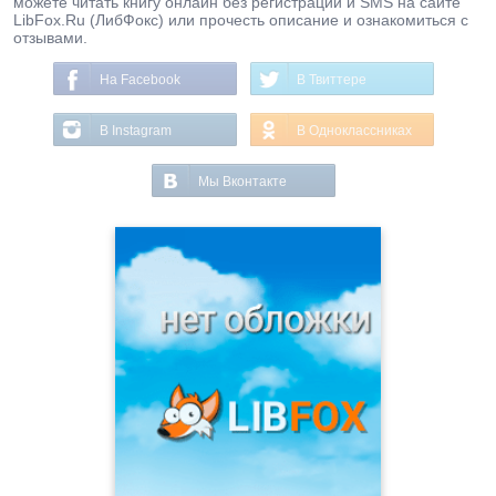
можете читать книгу онлайн без регистрации и SMS на сайте
LibFox.Ru (ЛибФокс) или прочесть описание и ознакомиться с
отзывами.
На Facebook
В Твиттере
В Instagram
В Одноклассниках
Мы Вконтакте