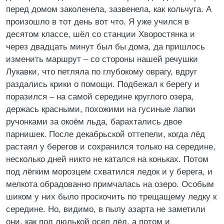
перед домом заколенела, зазвенела, как кольчуга. А
произошло в тот день вот что. Я уже учился в
десятом классе, шёл со станции Хворостянка и
через двадцать минут был бы дома, да пришлось
изменить маршрут – со стороны нашей речушки
Лукавки, что петляла по глубокому оврагу, вдруг
раздались крики о помощи. Подбежал к берегу и
поразился – на самой середине круглого озера,
держась красными, похожими на гусиные лапки
ручонками за окоём льда, барахтались двое
парнишек. После декабрьской оттепели, когда лёд
растаял у берегов и сохранился только на середине,
несколько дней никто не катался на коньках. Потом
под лёгким морозцем схватился ледок и у берега, и
мелкота обрадованно примчалась на озеро. Особым
шиком у них было проскочить по трещащему ледку к
середине. Но, видимо, в пылу азарта не заметили
они, как под люлькой осел лёд, а потом и