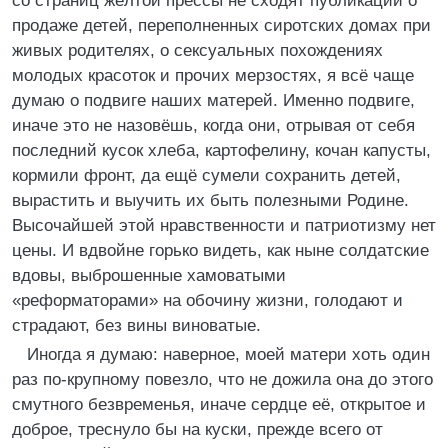
со страниц жёлтой прессы не сходят публикации о
продаже детей, переполненных сиротских домах при
живых родителях, о сексуальных похождениях
молодых красоток и прочих мерзостях, я всё чаще
думаю о подвиге наших матерей. Именно подвиге,
иначе это не назовёшь, когда они, отрывая от себя
последний кусок хлеба, картофелину, кочан капусты,
кормили фронт, да ещё сумели сохранить детей,
вырастить и выучить их быть полезными Родине.
Высочайшей этой нравственности и патриотизму нет
цены. И вдвойне горько видеть, как ныне солдатские
вдовы, выброшенные хамоватыми
«реформаторами» на обочину жизни, голодают и
страдают, без вины виноватые.
Иногда я думаю: наверное, моей матери хоть один
раз по-крупному повезло, что не дожила она до этого
смутного безвременья, иначе сердце её, открытое и
доброе, треснуло бы на куски, прежде всего от