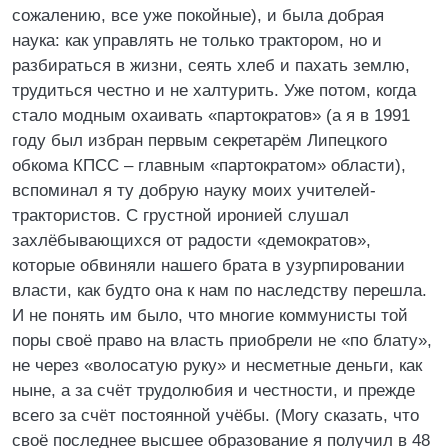
сожалению, все уже покойные), и была добрая
наука: как управлять не только трактором, но и
разбираться в жизни, сеять хлеб и пахать землю,
трудиться честно и не халтурить. Уже потом, когда
стало модным охаивать «партократов» (а я в 1991
году был избран первым секретарём Липецкого
обкома КПСС – главным «партократом» области),
вспоминал я ту добрую науку моих учителей-
трактористов. С грустной иронией слушал
захлёбывающихся от радости «демократов»,
которые обвиняли нашего брата в узурпировании
власти, как будто она к нам по наследству перешла.
И не понять им было, что многие коммунисты той
поры своё право на власть приобрели не «по блату»,
не через «волосатую руку» и несметные деньги, как
ныне, а за счёт трудолюбия и честности, и прежде
всего за счёт постоянной учёбы. (Могу сказать, что
своё последнее высшее образование я получил в 48