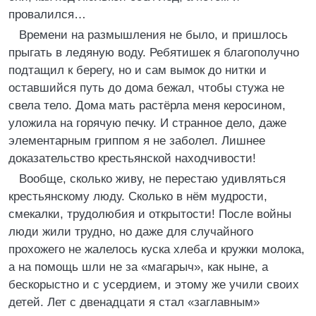
провалился…
Времени на размышления не было, и пришлось
прыгать в ледяную воду. Ребятишек я благополучно
подтащил к берегу, но и сам вымок до нитки и
оставшийся путь до дома бежал, чтобы стужа не
свела тело. Дома мать растёрла меня керосином,
уложила на горячую печку. И странное дело, даже
элементарным гриппом я не заболел. Лишнее
доказательство крестьянской находчивости!
Вообще, сколько живу, не перестаю удивляться
крестьянскому люду. Сколько в нём мудрости,
смекалки, трудолюбия и открытости! После войны
люди жили трудно, но даже для случайного
прохожего не жалелось куска хлеба и кружки молока,
а на помощь шли не за «магарыч», как ныне, а
бескорыстно и с усердием, и этому же учили своих
детей. Лет с двенадцати я стал «заглавным»