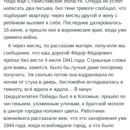
тогда ещё Станиславской области. Откуда он успел
написать два письма, без тени тревоги сообщал, что
подбирает квартиру, через месяц-другой и жену с
ребёнком вызовет к себе. Последнее датировалось
16 июня, а пришло оно в воронежские края, когда уже
гремела война.
А через месяц, по рассказам матери, получили мы
сообщение, что наш дорогой Фёдор Фёдорович
пропал без вести 4 июля 1941 года. Страшные слова
для мамы, кажется, было бы лучше даже похоронку
получить. Уж сколько потом она вздрагивала по
ночам от стука в дверь, беспокойно вглядывалась в
темноту, всё ждала и ждала… В канун
тридцатилетия Победы был я в Коломые, прошёл по
чистеньким, ухоженным улочкам, к братской могиле
в центре городка положил цветы. Работники
военкомата рассказали мне, что это захоронения уже
1944 года, когда освобождали город, а что было