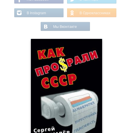
В Instagram
В Одноклассниках
Мы Вконтакте