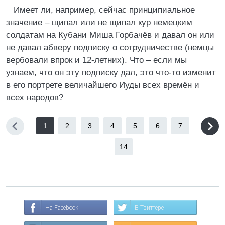
Имеет ли, например, сейчас принципиальное
значение – щипал или не щипал кур немецким
солдатам на Кубани Миша Горбачёв и давал он или
не давал абверу подписку о сотрудничестве (немцы
вербовали впрок и 12-летних). Что – если мы
узнаем, что он эту подписку дал, это что-то изменит
в его портрете величайшего Иуды всех времён и
всех народов?
1
2
3
4
5
6
7
...
14
На Facebook
В Твиттере