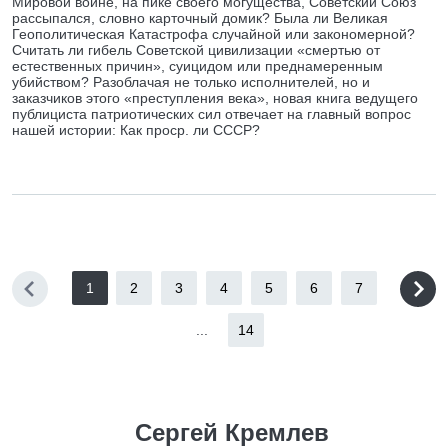
Мировой войне, на пике своего могущества, Советский Союз
рассыпался, словно карточный домик? Была ли Великая
Геополитическая Катастрофа случайной или закономерной?
Считать ли гибель Советской цивилизации «смертью от
естественных причин», суицидом или преднамеренным
убийством? Разоблачая не только исполнителей, но и
заказчиков этого «преступления века», новая книга ведущего
публициста патриотических сил отвечает на главный вопрос
нашей истории: Как проср. ли СССР?
1
2
3
4
5
6
7
...
14
Сергей Кремлев