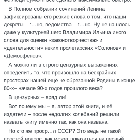
В Полном собрании сочинений Ленина
зафиксированы его резкие слова о том, что наши
декреты – г…но, ведомства – г…но. Ну не нашлось
даже у культурнейшего Владимира Ильича иного
слова для оценки «законотворчества» и
«деятельности» неких пролетарских «Солонов» и
«Демосфенов».
А можно ли в строго цензурных выражениях
определить то, что произошло на бескрайних
просторах нашей ещё не обрезанной Родины в конце
80-х– начале 90-х годов прошлого века?
В цензурных – вряд ли!
Вот почему мы – я, автор этой книги, и её
издатели – после недолгих колебаний решили
назвать книгу именно так, как она названа.
Но кто же проср…л СССР? Это ведь не такой
простой вопрос, как может показаться на первый