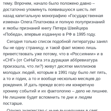
тему. Впрочем, начало было положено давно –
достаточно упомянуть появившуюся шесть лет
назад капитальную монографию «Государственная
измена» Олега Платонова и полную
полу
признаний
и якобы признаний книгу Петера Швейцера
«Победа», впервые изданную в РФ в 1995 году.
Сегодня только список подобной литературы занял
бы не одну страницу, и такой факт можно лишь
приветствовать уже потому, что в «Россиянии» и в
«СНГ» (от СиНаГога эта дурацкая аббревиатура
произошла, что ли?) живут десятки миллионов
молодых людей, которым в 1991 году было лет пять,
а то и годик, а то и вообще несколько месяцев до
рождения. И дать прежде всего им конкретную
хронику событий и их фактологию – дело не лишнее.
Не лишним будет вспомнить те дни и людям
постарше.
Однако знакомство с ныне вышедшими в свет