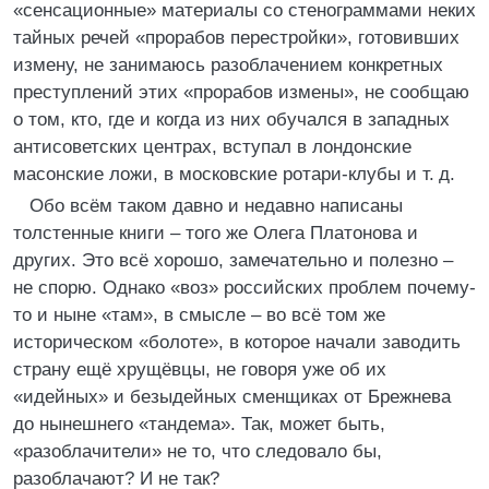
«сенсационные» материалы со стенограммами неких
тайных речей «прорабов перестройки», готовивших
измену, не занимаюсь разоблачением конкретных
преступлений этих «прорабов измены», не сообщаю
о том, кто, где и когда из них обучался в западных
антисоветских центрах, вступал в лондонские
масонские ложи, в московские ротари-клубы и т. д.
Обо всём таком давно и недавно написаны
толстенные книги – того же Олега Платонова и
других. Это всё хорошо, замечательно и полезно –
не спорю. Однако «воз» российских проблем почему-
то и ныне «там», в смысле – во всё том же
историческом «болоте», в которое начали заводить
страну ещё хрущёвцы, не говоря уже об их
«идейных» и безыдейных сменщиках от Брежнева
до нынешнего «тандема». Так, может быть,
«разоблачители» не то, что следовало бы,
разоблачают? И не так?