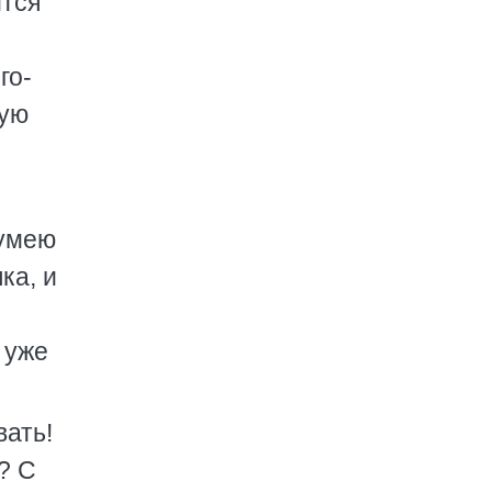
ится
го-
сую
 умею
ка, и
 уже
вать!
? С