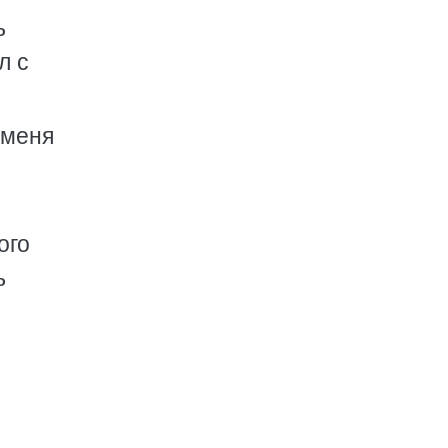
ь
л с
 меня
ого
ь