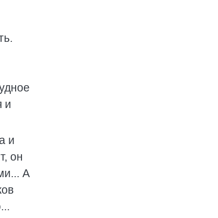
ть.
рудное
я и
а и
т, он
и... А
ков
..