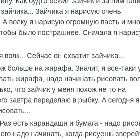
ину. Как будто бежит зайчик и за ним гон
 зайчика... Зайчика я нарисую очень
 А волку я нарисую огромную пасть и мно
, чтобы было пострашнее. Сначала я нари
я волк... Сейчас он схватит зайчика...
ож больше на жирафа. Значит, я все-таки
ать жирафа, надо начинать рисовать вол
ко, что зайчик у меня похож не то на
его завтра переделаю в рыбку. А сегодня я
совать...
 Раз есть карандаши и бумага - надо рисо
 чего надо начинать, когда рисуешь зверей