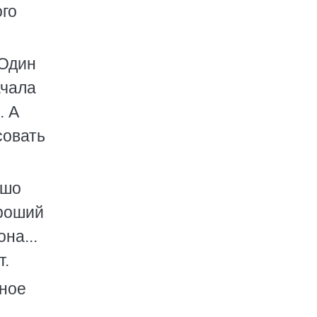
ого
 Один
ачала
. А
совать
ошо
ороший
на...
т.
ьное