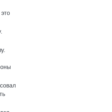
 это
.
у.
роны
исовал
ть