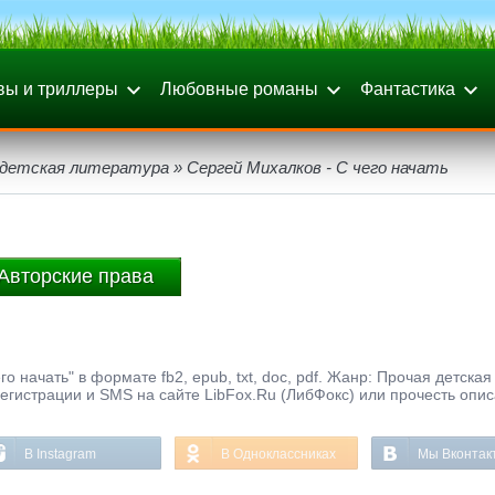
вы и триллеры
Любовные романы
Фантастика
 детская литература
» Сергей Михалков - С чего начать
Авторские права
о начать" в формате fb2, epub, txt, doc, pdf. Жанр: Прочая детская
регистрации и SMS на сайте LibFox.Ru (ЛибФокс) или прочесть опи
В Instagram
В Одноклассниках
Мы Вконтак