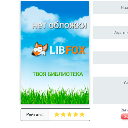
Наз
Издател
Ск
Вы 
Рейтинг:
Ж