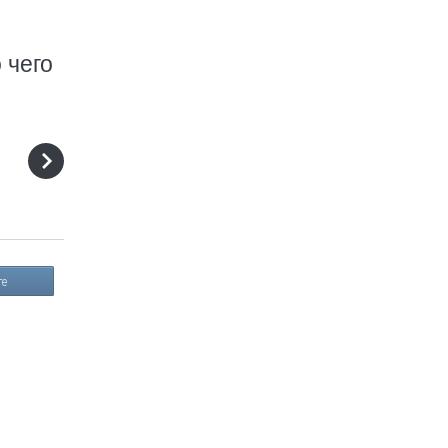
 чего
те