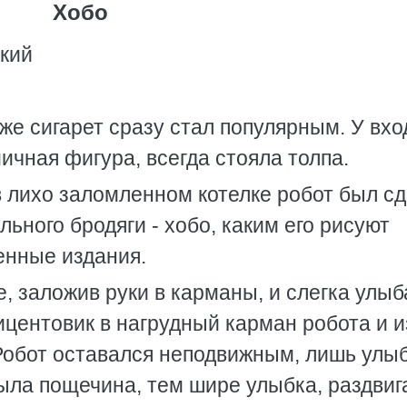
Хобо
кий
же сигарет сразу стал популярным. У вхо
ичная фигура, всегда стояла толпа.
в лихо заломленном котелке робот был с
ьного бродяги - хобо, каким его рисуют
енные издания.
, заложив руки в карманы, и слегка улыб
ицентовик в нагрудный карман робота и и
 Робот оставался неподвижным, лишь улы
ыла пощечина, тем шире улыбка, раздви