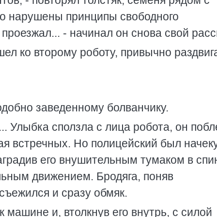
тов, - повторял толстяк, семеня рядом с
что нарушены принципы свободного
роезжал... - начинал он снова свой расс
шел ко второму роботу, привычно раздвиг
 подобно заведенному болванчику.
. Улыбка сползла с лица робота, он поб
ая встречных. Но полицейский был начеку
наградив его внушительным тумаком в спи
ьным движением. Бродяга, поняв
съежился и сразу обмяк.
 машине и, втолкнув его внутрь, с силой