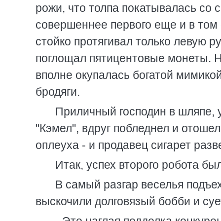
рожи, что толпа покатывалась со с
совершеннее первого еще и в том 
стойко протягивал только левую ру
поглощал пятицентовые монеты. Н
вполне окупалась богатой мимикой
бродяги.
Приличный господин в шляпе, 
"Кэмел", вдруг побледнел и отошел
оплеуха - и продавец сигарет разв
Итак, успех второго робота бы
В самый разгар веселья подъе
выскочили долговязый бобби и су