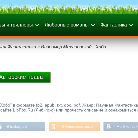
вы и триллеры
Любовные романы
Фантастика
ная Фантастика
» Владимир Михановский - Хобо
Авторские права
обо" в формате fb2, epub, txt, doc, pdf. Жанр: Научная Фантастика
сайте LibFox.Ru (ЛибФокс) или прочесть описание и ознакомиться 
В Instagram
В Одноклассниках
Мы Вконтак