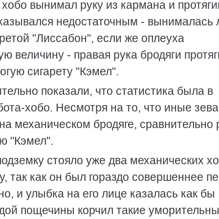
хобо вынимал руку из кармана и протяги
оказывался недостаточным - вынималась 
ретой "Лиссабон", если же оплеуха
ю величину - правая рука бродяги протя
огую сигарету "Кэмел".
тельно показали, что статистика была в
ота-хобо. Несмотря на то, что иные зева
на механическом бродяге, сравнительно 
ю "Кэмел".
подземку стояло уже два механических хо
, так как он был гораздо совершеннее пе
о, и улыбка на его лице казалась как бы
ждой пощечины корчил такие уморительн