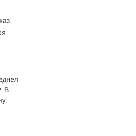
каз.
ая
леднел
. В
ну,