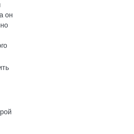
л
а он
вно
ого
ить
орой