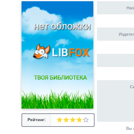
Наз
Издател
Ск
Рейтинг:
Вы 