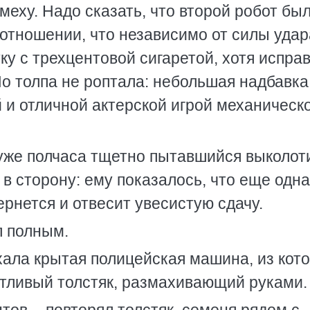
меху. Надо сказать, что второй робот бы
отношении, что независимо от силы удар
ку с трехцентовой сигаретой, хотя испра
о толпа не роптала: небольшая надбавка
 и отличной актерской игрой механическ
уже полчаса тщетно пытавшийся выколот
 в сторону: ему показалось, что еще одна
ернется и отвесит увесистую сдачу.
л полным.
хала крытая полицейская машина, из кот
етливый толстяк, размахивающий руками.