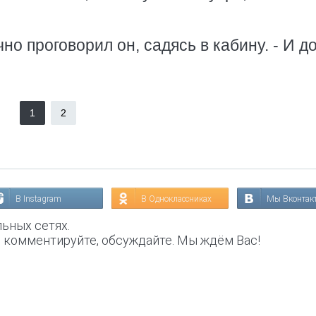
чно проговорил он, садясь в кабину. - И до
1
2
В Instagram
В Одноклассниках
Мы Вконтак
ьных сетях.
, комментируйте, обсуждайте. Мы ждём Вас!