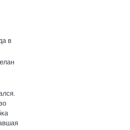
да в
делан
ался.
зо
бка
гавшая