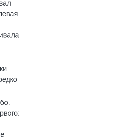
вал
левая
гивала
ки
редко
бо.
рвого:
ые