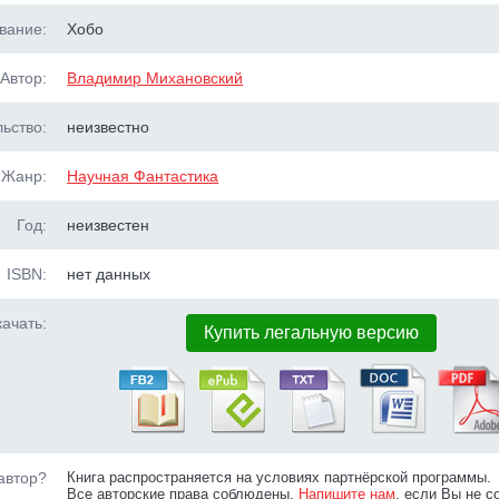
вание:
Хобо
Автор:
Владимир Михановский
ьство:
неизвестно
Жанр:
Научная Фантастика
Год:
неизвестен
ISBN:
нет данных
ачать:
Купить легальную версию
автор?
Книга распространяется на условиях партнёрской программы.
Все авторские права соблюдены.
Напишите нам
, если Вы не с