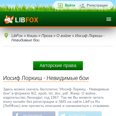
Войти
Регистрация
LibFox
»
Книги
»
Проза
»
О войне
» Иосиф Лоркиш -
Невидимые бои
Авторские права
Иосиф Лоркиш - Невидимые бои
Здесь можно скачать бесплатно "Иосиф Лоркиш - Невидимые
бои" в формате fb2, epub, txt, doc, pdf. Жанр: О войне,
издательство Лениздат, год 1967. Так же Вы можете читать
книгу онлайн без регистрации и SMS на сайте LibFox.Ru
(ЛибФокс) или прочесть описание и ознакомиться с отзывами.
На Facebook
В Твиттере