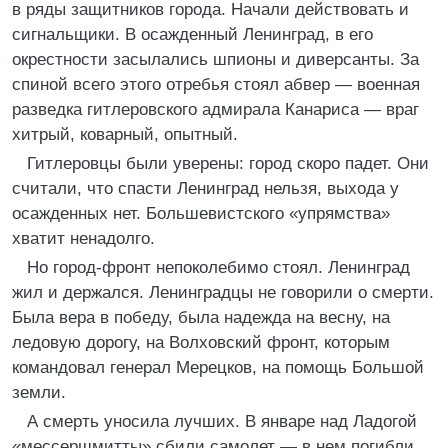
в ряды защитников города. Начали действовать и
сигнальщики. В осажденный Ленинград, в его
окрестности засылались шпионы и диверсанты. За
спиной всего этого отребья стоял абвер — военная
разведка гитлеровского адмирала Канариса — враг
хитрый, коварный, опытный.
Гитлеровцы были уверены: город скоро падет. Они
считали, что спасти Ленинград нельзя, выхода у
осажденных нет. Большевистского «упрямства»
хватит ненадолго.
Но город-фронт непоколебимо стоял. Ленинград
жил и держался. Ленинградцы не говорили о смерти.
Была вера в победу, была надежда на весну, на
ледовую дорогу, на Волховский фронт, которым
командовал генерал Мерецков, на помощь Большой
земли.
А смерть уносила лучших. В январе над Ладогой
«мессершмитты» сбили самолет — в нем погибли