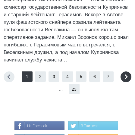
комиссар государственной безопасности Куприянов
и старший лейтенант Герасимов. Вскоре в Автове
пуля фашистского снайпера сразила лейтенанта
госбезопасности Веселкина — он выполнял там
оперативное задание. Михаил Воронов хорошо знал
погибших: с Герасимовым часто встречался, с
Веселкиным дружил, а под началом Куприянова
начинал службу чекиста…
1
2
3
4
5
6
7
...
23
На Facebook
В Твиттере