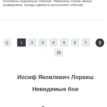
положены подлинные события. Изменены только имена
разведчиков, иногда сдвинута хронология событий.
1
2
3
4
5
6
7
...
23
Иосиф Яковлевич Лоркиш
Невидимые бои