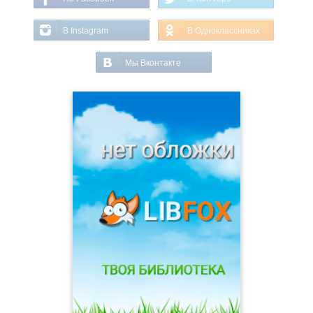
В Instagram
В Одноклассниках
Мы Вконтакте