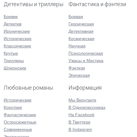
Детективы и триллеры
Фантастика и фэнтези
Боевик
Боевая
Детектив
Героическая
Иронические
Детективная
Исторические
Космическая
Классические
Научная
Крутые
Психологическая
Триллеры
Ужасы и Мистика
Шпионские
Фэнтези
Эпическая
Любовные романы
Информация
Исторические
Мы Вконтакте
Короткие
В Одноклассниках
Фантастические
На Facebook
Остросюжетные
В Твиттере
Современные
В Instagram
Эротические