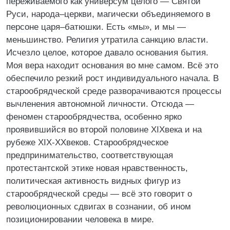
переживаемого как универсум целого — Святой
Руси, народа–церкви, магически объединяемого в
персоне царя–батюшки. Есть «мы», и мы —
меньшинство. Религия утратила санкцию власти.
Исчезло целое, которое давало основания бытия.
Моя вера находит основания во мне самом. Всё это
обеспечило резкий рост индивидуального начала. В
старообрядческой среде разворачиваются процессы
вычленения автономной личности. Отсюда —
феномен старообрядчества, особенно ярко
проявившийся во второй половине XIXвека и на
рубеже XIX‑XXвеков. Старообрядческое
предпринимательство, соответствующая
протестантской этике новая нравственность,
политическая активность видных фигур из
старообрядческой среды — всё это говорит о
революционных сдвигах в сознании, об ином
позиционировании человека в мире.