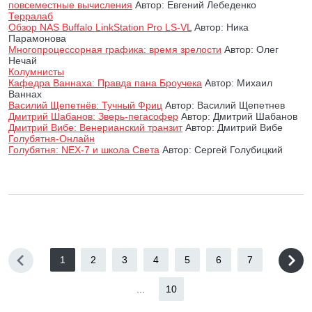
повсеместные вычисления
Автор: Евгений Лебеденко
Терралаб
Обзор NAS Buffalo LinkStation Pro LS-VL
Автор: Ника
Парамонова
Многопроцессорная графика: время зрелости
Автор: Олег
Нечай
Колумнисты
Кафедра Ваннаха: Правда пана Броучека
Автор: Михаил
Ваннах
Василий Щепетнёв: Тучный Фриц
Автор: Василий Щепетнев
Дмитрий Шабанов: Зверь-пегасофер
Автор: Дмитрий Шабанов
Дмитрий Вибе: Венерианский транзит
Автор: Дмитрий Вибе
Голубятня-Онлайн
Голубятня: NEX-7 и школа Света
Автор: Сергей Голубицкий
1
2
3
4
5
6
7
...
10