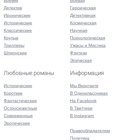
Боевик
Боевая
Детектив
Героическая
Иронические
Детективная
Исторические
Космическая
Классические
Научная
Крутые
Психологическая
Триллеры
Ужасы и Мистика
Шпионские
Фэнтези
Эпическая
Любовные романы
Информация
Исторические
Мы Вконтакте
Короткие
В Одноклассниках
Фантастические
На Facebook
Остросюжетные
В Твиттере
Современные
В Instagram
Эротические
Правообладателям
Политика