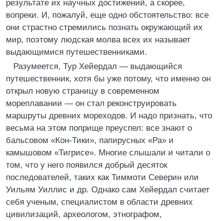
результате их научных достижений, а скорее,
вопреки. И, пожалуй, еще одно обстоятельство: все
они страстно стремились познать окружающий их
мир, поэтому людская молва всех их называет
выдающимися путешественниками.
Разумеется, Тур Хейердал — выдающийся
путешественник, хотя бы уже потому, что именно он
открыл новую страницу в современном
мореплавании — он стал реконструировать
маршруты древних мореходов. И надо признать, что
весьма на этом поприще преуспел: все знают о
бальсовом «Кон-Тики», папирусных «Ра» и
камышовом «Тигрисе». Многие слышали и читали о
том, что у него появился добрый десяток
последователей, таких как Тиммоти Северин или
Уильям Уиллис и др. Однако сам Хейердал считает
себя ученым, специалистом в области древних
цивилизаций, археологом, этнографом,