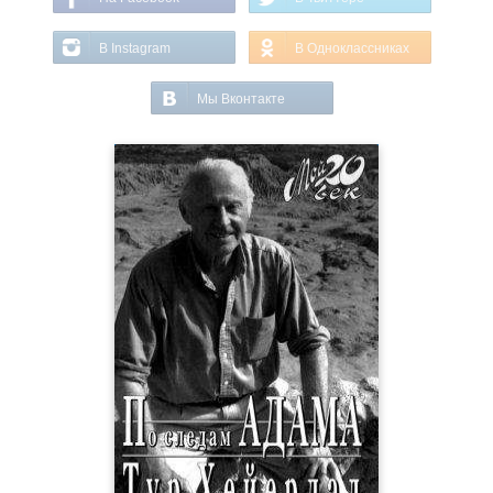
В Instagram
В Одноклассниках
Мы Вконтакте