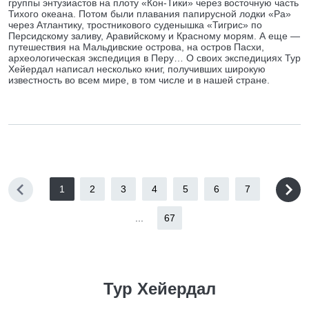
группы энтузиастов на плоту «Кон-Тики» через восточную часть
Тихого океана. Потом были плавания папирусной лодки «Ра»
через Атлантику, тростникового суденышка «Тигрис» по
Персидскому заливу, Аравийскому и Красному морям. А еще —
путешествия на Мальдивские острова, на остров Пасхи,
археологическая экспедиция в Перу… О своих экспедициях Тур
Хейердал написал несколько книг, получивших широкую
известность во всем мире, в том числе и в нашей стране.
1
2
3
4
5
6
7
...
67
Тур Хейердал