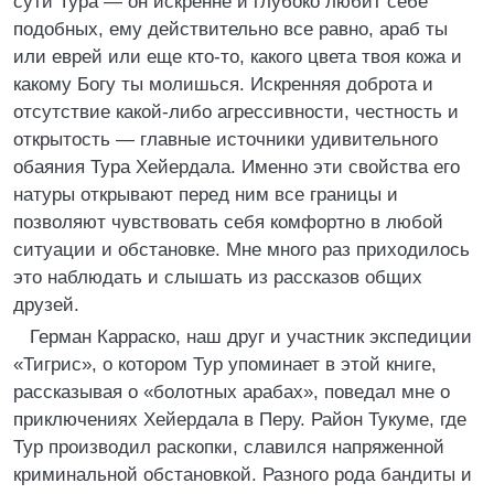
сути Тура — он искренне и глубоко любит себе
подобных, ему действительно все равно, араб ты
или еврей или еще кто-то, какого цвета твоя кожа и
какому Богу ты молишься. Искренняя доброта и
отсутствие какой-либо агрессивности, честность и
открытость — главные источники удивительного
обаяния Тура Хейердала. Именно эти свойства его
натуры открывают перед ним все границы и
позволяют чувствовать себя комфортно в любой
ситуации и обстановке. Мне много раз приходилось
это наблюдать и слышать из рассказов общих
друзей.
Герман Карраско, наш друг и участник экспедиции
«Тигрис», о котором Тур упоминает в этой книге,
рассказывая о «болотных арабах», поведал мне о
приключениях Хейердала в Перу. Район Тукуме, где
Тур производил раскопки, славился напряженной
криминальной обстановкой. Разного рода бандиты и