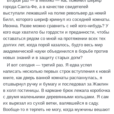
Второй раз — в Мехико — нас поженил шериф
города Санта-Фе, а в качестве свидетелей
выступали лежавший на полке револьвер да некий
Билл, которого шериф крикнул из соседней комнаты.
Ивонна. Разве можно сравнить с ней кого-нибудь? У
кого еще хватило бы гордости и преданности, чтобы
оставаться рядом со мной на протяжении всех тех
долгих лет, когда порой казалось, будто весь мир
академической науки объединился в борьбе против
новых знаний и в защиту старых догм?
И вот сегодня — третий раз. Я едва успел
написать несколько первых строк вступления к новой
книге, как дверь ванной комнаты распахнулась, я
отшвырнул ручку и бумагу и последовал за Жаклин
в холл гостиницы. В кармане брюк лежала коробочка
с двумя маленькими деревянными кольцами. Я сам
их вырезал из сухой ветки, валявшейся в саду.
Вообще-то я терпеть не могу, когда мужчины вешают