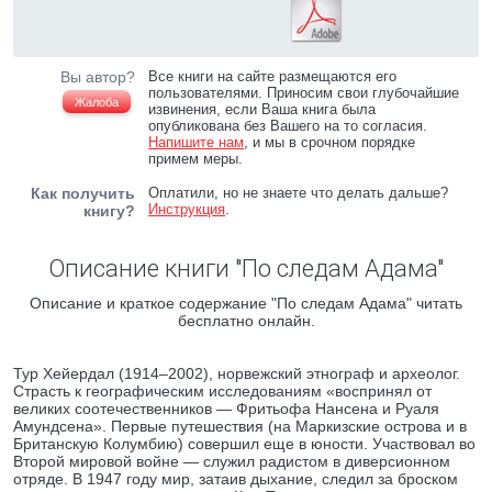
Вы автор?
Все книги на сайте размещаются его
пользователями. Приносим свои глубочайшие
Жалоба
извинения, если Ваша книга была
опубликована без Вашего на то согласия.
Напишите нам
, и мы в срочном порядке
примем меры.
Как получить
Оплатили, но не знаете что делать дальше?
Инструкция
.
книгу?
Описание книги "По следам Адама"
Описание и краткое содержание "По следам Адама" читать
бесплатно онлайн.
Тур Хейердал (1914–2002), норвежский этнограф и археолог.
Страсть к географическим исследованиям «воспринял от
великих соотечественников — Фритьофа Нансена и Руаля
Амундсена». Первые путешествия (на Маркизские острова и в
Британскую Колумбию) совершил еще в юности. Участвовал во
Второй мировой войне — служил радистом в диверсионном
отряде. В 1947 году мир, затаив дыхание, следил за броском