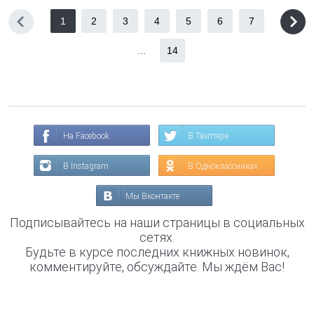
1
2
3
4
5
6
7
...
14
На Facebook
В Твиттере
В Instagram
В Одноклассниках
Мы Вконтакте
Подписывайтесь на наши страницы в социальных
сетях.
Будьте в курсе последних книжных новинок,
комментируйте, обсуждайте. Мы ждём Вас!