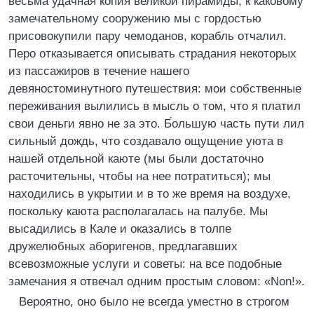
весьма удачная копия великой пирамиды, к каковому
замечательному сооружению мы с гордостью
присовокупили пару чемоданов, корабль отчалил.
Перо отказывается описывать страдания некоторых
из пассажиров в течение нашего
девяностоминутного путешествия: мои собственные
переживания вылились в мысль о том, что я платил
свои деньги явно не за это. Б́ольшую часть пути лил
сильный дождь, что создавало ощущение уюта в
нашей отдельной каюте (мы были достаточно
расточительны, чтобы на нее потратиться); мы
находились в укрытии и в то же время на воздухе,
поскольку каюта располагалась на палубе. Мы
высадились в Кале и оказались в толпе
дружелюбных аборигенов, предлагавших
всевозможные услуги и советы: на все подобные
замечания я отвечал одним простым словом: «Non!».
Вероятно, оно было не всегда уместно в строгом