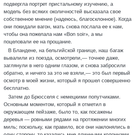
подвергла портрет пристальному изучению, а
модель без всяких околичностей высказала свое
собственное мнение (надеюсь, благосклонное). Когда
они покидали вагон, мать снова послала ее к нам,
чтобы она пожелала нам «Bon soir», а мы
поцеловали ее на прощание.
В Бландене, на бельгийской границе, наш багаж
вывалили из поезда, осмотрели,— точнее даже,
заглянули в него одним глазом, и снова забросили
обратно, и ничего за это не взяли,— это был первый
осмотр в моей жизни, который я прошел совершенно
бесплатно.
Затем до Брюсселя с немецкими попутчиками.
Основным моментом, который я отметил в
окружающем пейзаже, было то, как посажены
деревья — ровными рядами на протяжении многих
миль; поскольку, как правило, все они наклонялись в
одну сторону, то казались мне длинными колоннами