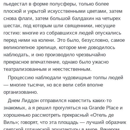
пьедестал в форме полусферы, только более
плоской и укрытой искусственными цветами, затем
снова флаги, затем большой балдахин на четырех
шестах, под которым шли священники, несущие
гостию: многие из собравшихся людей опускались
перед ними на колени. Это было, безусловно, самое
великолепное зрелище, которое мне доводилось
наблюдать, и оно производило чрезвычайно
прекрасное впечатление, однако было ужасно
театрализованным и неестественным.
Процессию наблюдали чудовищные толпы людей
— многие тысячи, но все вели себя вполне
организованно.
Днем Лиддон отправился навестить каких-то
знакомых, а я решил прогуляться на Grande Place и
хорошенько рассмотреть прекрасный «Отель де
Виль»; говорят, что эта площадь — лучший образчик
светской готической архитектуры в мире. Вечером