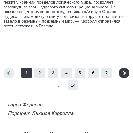
лежит у крайних пределов логического мира, позволяет
заглянуть за грань здравого смысла и рационального. Не
исключено, что именно потому, написав «Алису в Стране
Чудес» — знаменитую книгу о девочке, которую любопытство
завело в безумный подземный мир, — Кэрролл отправился
путешествовать в Россию.
1
2
3
4
5
6
7
...
14
Гарри Фернисс
Портрет Льюиса Кэрролла