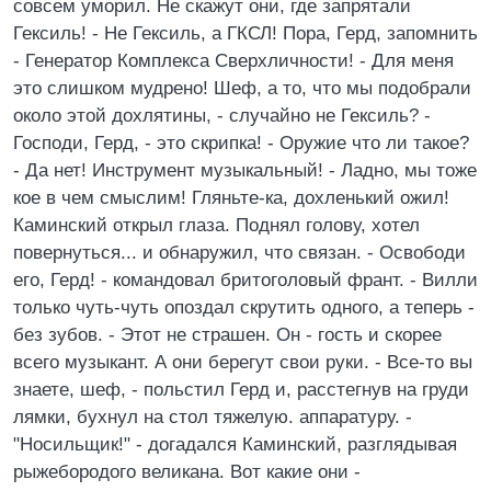
совсем уморил. Не скажут они, где запрятали
Гексиль! - Не Гексиль, а ГКСЛ! Пора, Герд, запомнить
- Генератор Комплекса Сверхличности! - Для меня
это слишком мудрено! Шеф, а то, что мы подобрали
около этой дохлятины, - случайно не Гексиль? -
Господи, Герд, - это скрипка! - Оружие что ли такое?
- Да нет! Инструмент музыкальный! - Ладно, мы тоже
кое в чем смыслим! Гляньте-ка, дохленький ожил!
Каминский открыл глаза. Поднял голову, хотел
повернуться... и обнаружил, что связан. - Освободи
его, Герд! - командовал бритоголовый франт. - Вилли
только чуть-чуть опоздал скрутить одного, а теперь -
без зубов. - Этот не страшен. Он - гость и скорее
всего музыкант. А они берегут свои руки. - Все-то вы
знаете, шеф, - польстил Герд и, расстегнув на груди
лямки, бухнул на стол тяжелую. аппаратуру. -
"Носильщик!" - догадался Каминский, разглядывая
рыжебородого великана. Вот какие они -