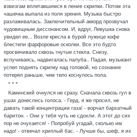
взвизгам вплетавшимся в пение скрипки. Потом эта
чашечка выпала из поля зрения. Музыка быстро
разлаживалась. Заключительный аккорд прозвучал
чудовищным диссонансом. И, вдруг, Левушка снова
увидел ее... Возле кресла в бурой лужице кофе
блестели фарфоровые осколки. Все это будто
просвечивало сквозь гнутые стекла. Снизу,
вспучиваясь, надвигалась палуба.. Падая, музыкант
успел поднять скрипку над головой, но сознание
потерял раньше, чем тело коснулось пола.
* * *
Каминский очнулся не сразу. Сначала сквозь гул в
ушах донеслись голоса. - Герд, я же просил, не
давать такой концентрации газа! - ворчал бархатный
баритон. - Они у тебя чуть не сдохли. А этот до сих
пор не очухается! - Попробуй угадай, сколько им
надо! - отвечал хриплый бас. - Лучше бы, шеф, я их