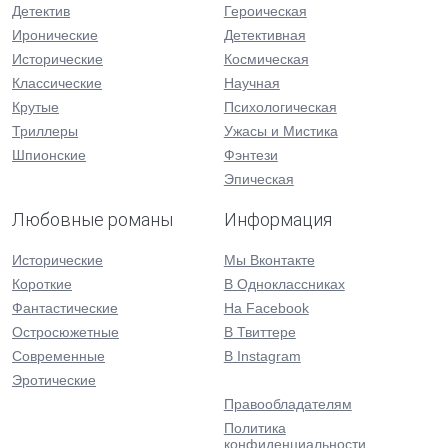
Детектив
Героическая
Иронические
Детективная
Исторические
Космическая
Классические
Научная
Крутые
Психологическая
Триллеры
Ужасы и Мистика
Шпионские
Фэнтези
Эпическая
Любовные романы
Информация
Исторические
Мы Вконтакте
Короткие
В Одноклассниках
Фантастические
На Facebook
Остросюжетные
В Твиттере
Современные
В Instagram
Эротические
Правообладателям
Политика
конфиденциальности