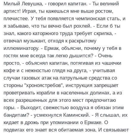
Милый Левушка, - говорил капитан. - Ты великий
артист! Играя, ты кажешься мне выше ростом,
плечистее. У тебя появляется чемпионская стать, и
я забываю, что ты вечно был рохлей. - Если б ты
знал, какого каторжного труда требует скрипка, -
отвечал музыкант, отходя к раскрытому
иллюминатору. - Ермак, объясни, почему у тебя в
гостях мне всегда так легко дышится? - Очень
просто, - объяснял капитан, потягивая из чашечки
кофе и с нежностью глядя на друга, - учитывая
случаи газовых атак на патрульные средства со
стороны "хроноястребов", инструкция запрещает
проветривать корабли в населенных долинах, а из
всех разрешенных для этого мест предпочитаю
горы. - Выходит, свежестью воздуха я обязан этим
бандитам? - усмехнулся Каминский. - Я слышал, их
кидает в дрожь при упоминании о Ермаке. О
подвигах его знает вся обитаемая зона. И связывают