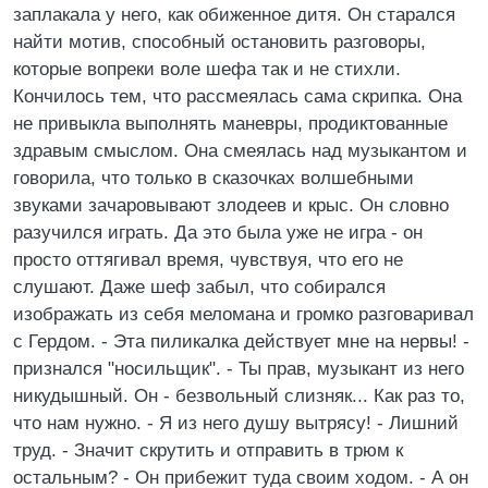
заплакала у него, как обиженное дитя. Он старался
найти мотив, способный остановить разговоры,
которые вопреки воле шефа так и не стихли.
Кончилось тем, что рассмеялась сама скрипка. Она
не привыкла выполнять маневры, продиктованные
здравым смыслом. Она смеялась над музыкантом и
говорила, что только в сказочках волшебными
звуками зачаровывают злодеев и крыс. Он словно
разучился играть. Да это была уже не игра - он
просто оттягивал время, чувствуя, что его не
слушают. Даже шеф забыл, что собирался
изображать из себя меломана и громко разговаривал
с Гердом. - Эта пиликалка действует мне на нервы! -
признался "носильщик". - Ты прав, музыкант из него
никудышный. Он - безвольный слизняк... Как раз то,
что нам нужно. - Я из него душу вытрясу! - Лишний
труд. - Значит скрутить и отправить в трюм к
остальным? - Он прибежит туда своим ходом. - А он