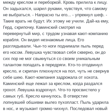
между креслом и переборкой. Кровь прилила к лицу.
Он задыхался, шарил руками, чувствуя, что самому
не выбраться. - Напрасно ты его... - упрекнул шеф. -
Такие врать не будут. Их этому не учили. Дай-ка ему,
Герд, скрипочку. Каминский смотрел на
перевернутый мир, с трудом узнавая кают-компанию
корабля. Он видел незнакомые лица. Его
разглядывали. Чьи-то ноги поднимали пыль перед
его носом. Левушка чувствовал себя скверно, он до
сих пор не мог свыкнуться со своим уникальным
талантом попадать в передряги. Кто-то отодвинул
кресло, и скрипач плюхнулся на пол, чуть не свернув
себе шею. Кают-компания задрожала от хохота.
Каминский еще лежал за креслом, когда раздался
грохот. Левушка вздрогнул. Что-то просвистело у
самых губ. Кресло качнулось. В отверстие
лопнувшей обшивки вылез пухопласт. Пыль ударила
в нос, и музыкант громко чихнул. Последовал новый