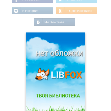
В Instagram
В Одноклассниках
Мы Вконтакте