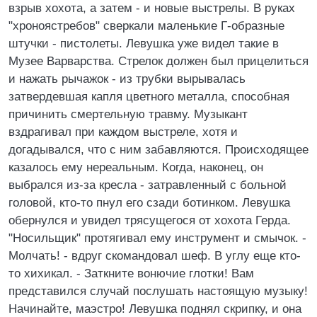
взрыв хохота, а затем - и новые выстрелы. В руках
"хроноястребов" сверкали маленькие Г-образные
штучки - пистолеты. Левушка уже видел такие в
Музее Варварства. Стрелок должен был прицелиться
и нажать рычажок - из трубки вырывалась
затвердевшая капля цветного металла, способная
причинить смертельную травму. Музыкант
вздрагивал при каждом выстреле, хотя и
догадывался, что с ним забавляются. Происходящее
казалось ему нереальным. Когда, наконец, он
выбрался из-за кресла - затравленный с больной
головой, кто-то пнул его сзади ботинком. Левушка
обернулся и увидел трясущегося от хохота Герда.
"Носильщик" протягивал ему инструмент и смычок. -
Молчать! - вдруг скомандовал шеф. В углу еще кто-
то хихикал. - Заткните вонючие глотки! Вам
представился случай послушать настоящую музыку!
Начинайте, маэстро! Левушка поднял скрипку, и она