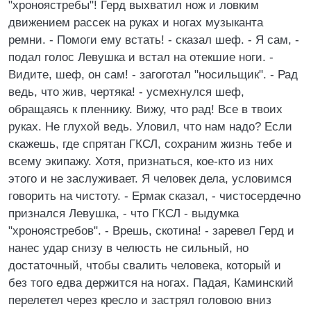
"хроноястребы"! Герд выхватил нож и ловким
движением рассек на руках и ногах музыканта
ремни. - Помоги ему встать! - сказал шеф. - Я сам, -
подал голос Левушка и встал на отекшие ноги. -
Видите, шеф, он сам! - загоготал "носильщик". - Рад
ведь, что жив, чертяка! - усмехнулся шеф,
обращаясь к пленнику. Вижу, что рад! Все в твоих
руках. Не глухой ведь. Уловил, что нам надо? Если
скажешь, где спрятан ГКСЛ, сохраним жизнь тебе и
всему экипажу. Хотя, признаться, кое-кто из них
этого и не заслуживает. Я человек дела, условимся
говорить на чистоту. - Ермак сказал, - чистосердечно
признался Левушка, - что ГКСЛ - выдумка
"хроноястребов". - Врешь, скотина! - заревел Герд и
нанес удар снизу в челюсть не сильный, но
достаточный, чтобы свалить человека, который и
без того едва держится на ногах. Падая, Каминский
перелетел через кресло и застрял головою вниз