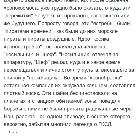
когда-то звалось пережитками, но, после освоения
хронокосмоса, уже трудно было сказать, откуда эти
"пережитки" берутся: из прошлого, настоящего или
же будущего. Попросту говоря, эти "ястребы" были
"пиратами времени", как были до них морские
пираты и пираты воздушные. Ядро "косяка
хроноястребов" составляло два человека:
"носильщик" и "шеф". "Носильщик" отвечал за
аппаратуру, "Шеф" решал, куда и в какое время
перемещаться и лично стоял у пульта, висевшего за
спиной у "носильщика". Во время "хроноброска"
остальная компания их окружала кольцом, составляя
плотный косяк. Эти шайки бесчинствовали на
планетах и станциях обитаемой зоны, пока для
борьбы с ними не были приняты радикальные меры.
Наш рассказ - об одном эпизоде, в основе которого -
вероятно, забытая многими легенда о ГКСЛ.
* * *