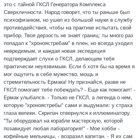
это с тайной ГКСЛ Генератора Комплекса
Сверхличности. Народ говорит, что ты раньше был
психофизиком, но ушел из большой науки в службу
противодействия, чтобы на практике испытать свой
прибор. Твоя дерзость не знает границ: ты много раз
попадал к "хроноястребам" в плен, но всегда уходил
невредимым, и каждая новая экспедиция
подтверждает слухи о ГКСЛ, делающем тебя
практически неуязвимым. Если б хотя бы на время я
мог ощутить в себе мужество, мощь и
стремительность Ермака! Ну признайся, разве не
ГКСЛ помогает тебе побеждать? - Еще как помогает! -
Ермак улыбался. - Только не ГКСЛ, а легенда о нем,
которую "хроноястребы" сами и выдумали: у страха
глаза велики. Скрипач отвернулся к иллюминатору.
"Ты оборудовал на корабле мастерскую, которой
позавидует любая лаборатория!" - Мое хобби -
кофейные мельницы, - возразил капитан. - Я их сам