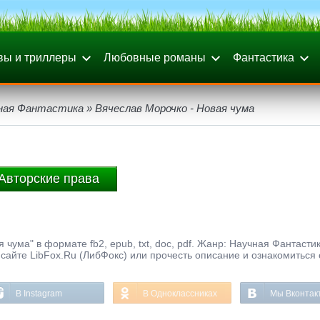
вы и триллеры
Любовные романы
Фантастика
ная Фантастика
» Вячеслав Морочко - Новая чума
Авторские права
 чума" в формате fb2, epub, txt, doc, pdf. Жанр: Научная Фантастик
сайте LibFox.Ru (ЛибФокс) или прочесть описание и ознакомиться 
В Instagram
В Одноклассниках
Мы Вконтак