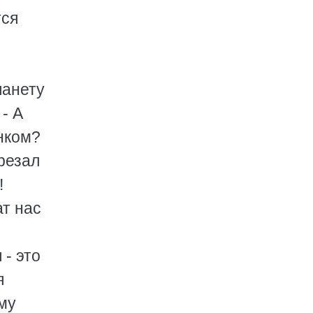
тся
ланету
- А
енком?
трезал
!
ат нас
- это
я
ему