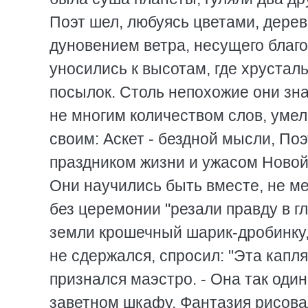
Поэт шел, любуясь цветами, дерев
дуновением ветра, несущего благо
уносились к высотам, где хруста
посылок. Столь непохожие они зна
не многим количеством слов, уме
своим: Аскет - бездной мысли, П
праздником жизни и ужасом Новой
Они научились быть вместе, не меш
без церемонии "резали правду в гла
земли крошечный шарик-дробинку, 
не сдержался, спросил: "Эта капля
признался маэстро. - Она так оди
заветном шкафу. Фантазия рисовал