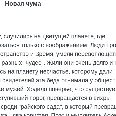
Новая чума
, случились на цветущей планете, где
язаться только с воображением. Люди пр
остранство и Время, умели перевоплощат
разных "чудес". Жили они очень долго и 
сь на планету несчастье, которому дали
и свидетелей эта беда отнимала у общест
 мужей. Ходило поверье, что существуе
ступивший порог, превращается в вихрь
среди "райского сада", в который превр
га - два корифея, Поэт и мыслитель Аске