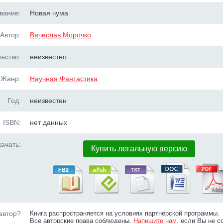
вание:
Новая чума
Автор:
Вячеслав Морочко
ьство:
неизвестно
Жанр:
Научная Фантастика
Год:
неизвестен
ISBN:
нет данных
ачать:
Купить легальную версию
автор?
Книга распространяется на условиях партнёрской программы.
Все авторские права соблюдены.
Напишите нам
, если Вы не с