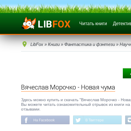
Читать книги
Детекти
LibFox
»
Книги
»
Фантастика и фэнтези
»
Науч
Вячеслав Морочко - Новая чума
Здесь можно купить и скачать "Вячеслав Морочко - Новая
Вы можете читать ознакомительный отрывок из книги на 
отзывами.
На Facebook
В Твиттере