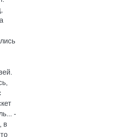
,
а
ились
зей.
сь,
с
скет
... -
, в
 то