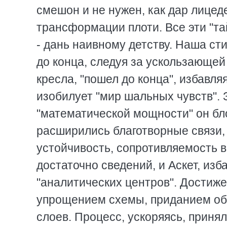
смешон и не нужен, как дар лицед
трансформации плоти. Все эти "та
- дань наивному детству. Наша ст
до конца, следуя за ускользающей 
кресла, "пошел до конца", избавля
изобилует "мир шальных чувств". 
"математической мощности" он бл
расширились благотворные связи,
устойчивость, сопротивляемость в
достаточно сведений, и Аскет, из
"аналитических центров". Достиж
упрощением схемы, приданием о
слоев. Процесс, ускоряясь, приня