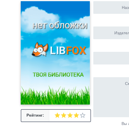
Наз
Издател
Ск
Рейтинг:
Вы 