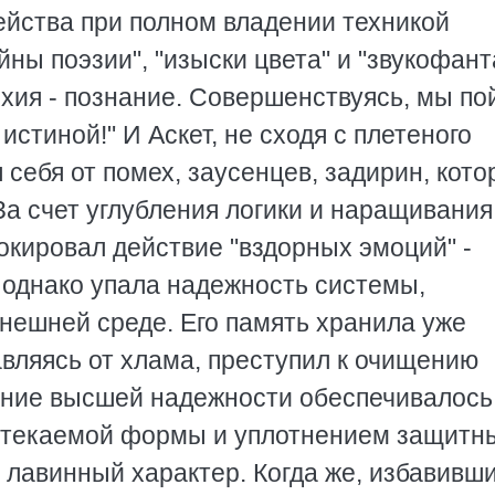
ейства при полном владении техникой
йны поэзии", "изыски цвета" и "звукофант
ихия - познание. Совершенствуясь, мы п
истиной!" И Аскет, не сходя с плетеного
я себя от помех, заусенцев, задирин, кот
За счет углубления логики и наращивания
окировал действие "вздорных эмоций" -
 однако упала надежность системы,
нешней среде. Его память хранила уже
бавляясь от хлама, преступил к очищению
ение высшей надежности обеспечивалось
бтекаемой формы и уплотнением защитн
л лавинный характер. Когда же, избавивши