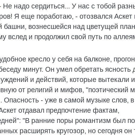
- Не надо сердиться... У нас с тобой раз
оров! Я еще поработаю, - отозвался Аскет 
ой башни, вознесшейся над цветущей план
ему вслед и продолжил свой путь по аллея
удобное кресло у себя на балконе, прогон
беседу минут. Он умел обретать ясность 
суждений и действий, которые вытекали и
вную от религий и мифов, "поэтический м
. Опасность - уже в самой музыке слов, в
Аскет отдавал предпочтение фактам,
дней": "В ранние поры романтизм был п
нных расширять кругозор, но сегодня он 