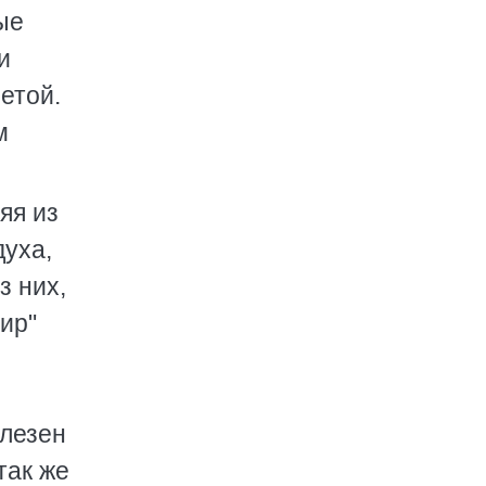
ные
и
етой.
м
яя из
духа,
з них,
ир"
олезен
так же