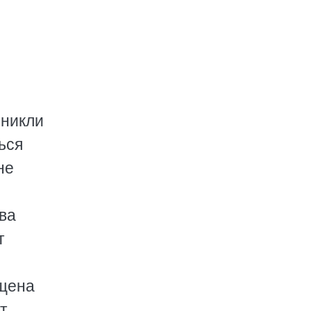
оникли
ься
не
ва
т
ащена
т.