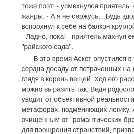
тоже поэт! - усмехнулся приятель. 
жанры. - А я не сержусь... Будь зд
вспорхнул к себе на балкон кругл
- Ладно, пока! - приятель махнул 
"райского сада".
В это время Аскет опустился в 
сердца досаду от потраченных на 
глядя в корень вещей. Ход его рас
можно выразить так: Ведя родосло
уводит от объективной реальности
метафорах, подменяющих логику. 
очищенным от "романтических бре
для поощрения странствий, призва