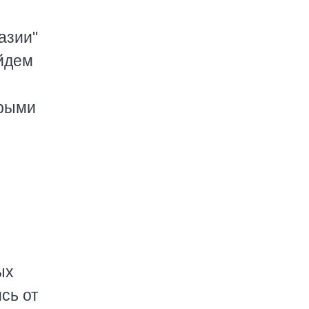
азии"
ойдем
орыми
ых
сь от