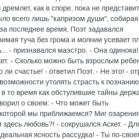
дремлет, как в споре, пока не представи
было всего лишь "капризом души", собирая
за последнее время, Поэт задавался
римая туча без грома и молнии усевает п
.. - признавался маэстро. - Она одинока! 
скет. - Сколько можно быть взрослым реб
о ли счастье! - ответил Поэт. - Не это! - о
возможности утолять страсть к познанию
 в то время как обступившие тайны держ
ворил о своем: - Что может быть
 которой мы приближаемся? Миг озарения 
м здесь любовь?! - сокрушался Аскет. - Дл
идеальная ясность рассудка! - Ты по-сво