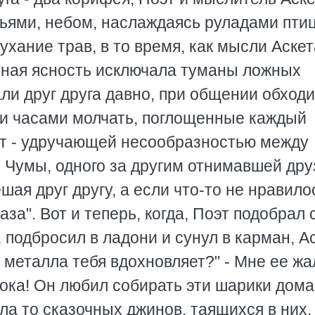
ьями, небом, наслаждаясь руладами птиц
ухание трав, в то время, как мысли Аскет
льная ясность исключала туманы ложных
ли друг друга давно, при общении обход
ли часами молчать, поглощенные каждый
оэт - удручающей несообразностью между
 Чумы, одного за другим отнимавшей дру
ая друг другу, а если что-то не нравило
за". Вот и теперь, когда, Поэт подобрал 
подбросил в ладони и сунул в карман, А
 металла тебя вдохновляет?" - Мне ее жаль
нока! Он любил собирать эти шарики дома
а то сказочных джинов, таящихся в них,