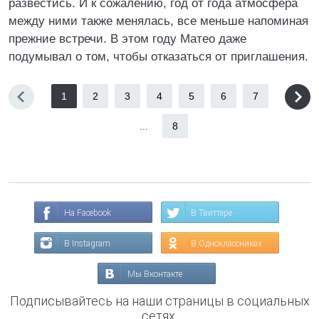
развестись. И к сожалению, год от года атмосфера
между ними также менялась, все меньше напоминая
прежние встречи. В этом году Матео даже
подумывал о том, чтобы отказаться от приглашения.
1
2
3
4
5
6
7
...
8
На Facebook
В Твиттере
В Instagram
В Одноклассниках
Мы Вконтакте
Подписывайтесь на наши страницы в социальных
сетях.