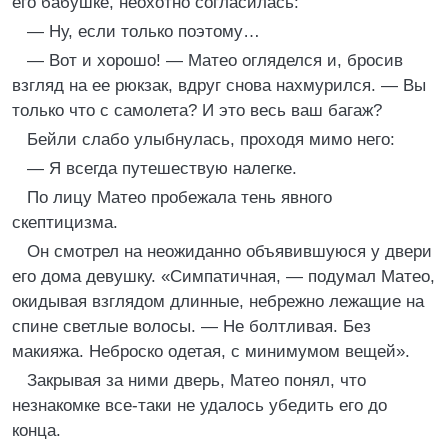
его бабушке, неохотно согласилась:
— Ну, если только поэтому…
— Вот и хорошо! — Матео огляделся и, бросив
взгляд на ее рюкзак, вдруг снова нахмурился. — Вы
только что с самолета? И это весь ваш багаж?
Бейли слабо улыбнулась, проходя мимо него:
— Я всегда путешествую налегке.
По лицу Матео пробежала тень явного
скептицизма.
Он смотрел на неожиданно объявившуюся у двери
его дома девушку. «Симпатичная, — подумал Матео,
окидывая взглядом длинные, небрежно лежащие на
спине светлые волосы. — Не болтливая. Без
макияжа. Неброско одетая, с минимумом вещей».
Закрывая за ними дверь, Матео понял, что
незнакомке все-таки не удалось убедить его до
конца.