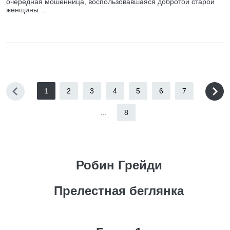
очередная мошенница, воспользовавшаяся добротой старой
женщины…
1
2
3
4
5
6
7
...
8
Робин Грейди
Прелестная беглянка