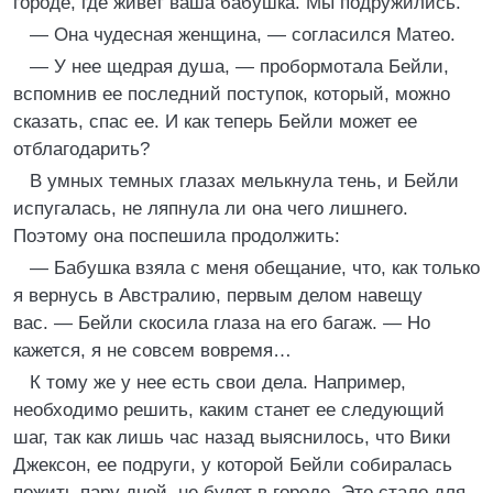
городе, где живет ваша бабушка. Мы подружились.
— Она чудесная женщина, — согласился Матео.
— У нее щедрая душа, — пробормотала Бейли,
вспомнив ее последний поступок, который, можно
сказать, спас ее. И как теперь Бейли может ее
отблагодарить?
В умных темных глазах мелькнула тень, и Бейли
испугалась, не ляпнула ли она чего лишнего.
Поэтому она поспешила продолжить:
— Бабушка взяла с меня обещание, что, как только
я вернусь в Австралию, первым делом навещу
вас. — Бейли скосила глаза на его багаж. — Но
кажется, я не совсем вовремя…
К тому же у нее есть свои дела. Например,
необходимо решить, каким станет ее следующий
шаг, так как лишь час назад выяснилось, что Вики
Джексон, ее подруги, у которой Бейли собиралась
пожить пару дней, не будет в городе. Это стало для