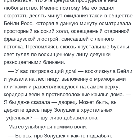
признаться, что эта девушка пробудила в нем
любопытство. Именно поэтому Матео решил
скоротать десять минут ожидания такси в обществе
Бейли Росс, которая в данную минуту осматривала
просторный высокий холл, освещаемый старинной
французской люстрой, свисавшей с лепного
потолка. Преломляясь сквозь хрустальные бусины,
свет гулял по восхищенному лицу девушки
разноцветными бликами.
— У вас потрясающий дом! — воскликнула Бейли
и указала на лестницу, выложенную мраморными
плитками и разветвляющуюся на самом верху:
коридоры вели в противоположные крылья дома. —
Я бы даже сказала — дворец. Может быть, вы
держите здесь пару Золушек в хрустальных
туфельках? — шутливо добавила она.
Матео улыбнулся помимо воли:
— Боюсь, про Золушек я как-то подзабыл.