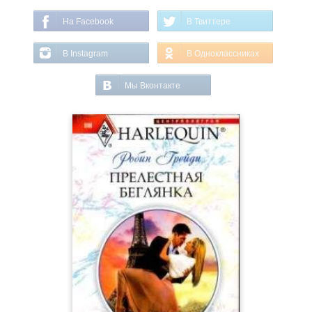
На Facebook
В Твиттере
В Instagram
В Одноклассниках
Мы Вконтакте