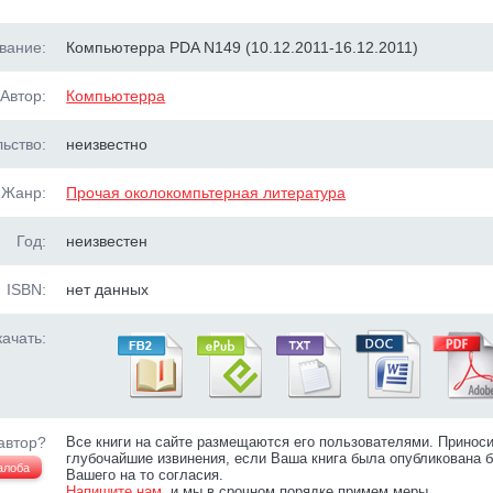
вание:
Компьютерра PDA N149 (10.12.2011-16.12.2011)
Автор:
Компьютерра
ьство:
неизвестно
Жанр:
Прочая околокомпьтерная литература
Год:
неизвестен
ISBN:
нет данных
ачать:
автор?
Все книги на сайте размещаются его пользователями. Принос
глубочайшие извинения, если Ваша книга была опубликована б
алоба
Вашего на то согласия.
Напишите нам
, и мы в срочном порядке примем меры.