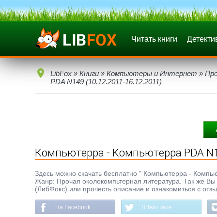
Читать книги
Детекти
LibFox
»
Книги
»
Компьютеры и Интернет
»
Про
PDA N149 (10.12.2011-16.12.2011)
Компьютерра - Компьютерра PDA N14
Здесь можно скачать бесплатно " Компьютерра - Компьюте
Жанр: Прочая околокомпьтерная литература. Так же Вы 
(ЛибФокс) или прочесть описание и ознакомиться с отз
На Facebook
В Твиттере