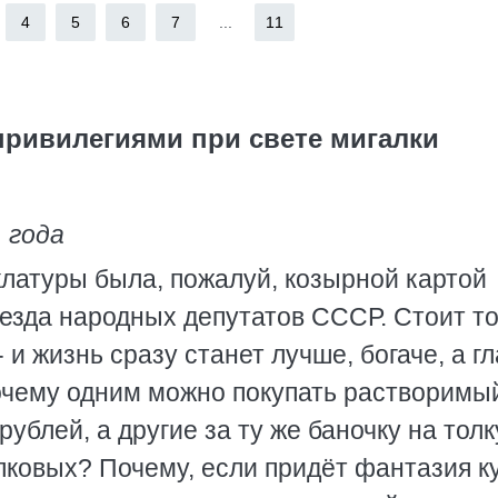
4
5
6
7
...
11
привилегиями при свете мигалки
 года
латуры была, пожалуй, козырной картой
ъезда народных депутатов СССР. Стоит т
и жизнь сразу станет лучше, богаче, а г
почему одним можно покупать растворимы
рублей, а другие за ту же баночку на толк
лковых? Почему, если придёт фантазия к