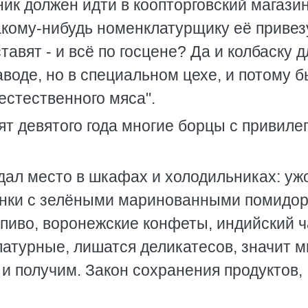
ник должен идти в коопторговский магазин
какому-нибудь номенклатурщику её привез
авят - и всё по госцене? Да и колбаску д
воде, но в специальном цехе, и потому 
стественного мяса".
т девятого года многие борцы с привиле
дал место в шкафах и холодильниках: уж
 банки с зелёными маринованными помидо
пиво, воронежские конфеты, индийский ч
латурные, лишатся деликатесов, значит м
 и получим. Закон сохранения продуктов,