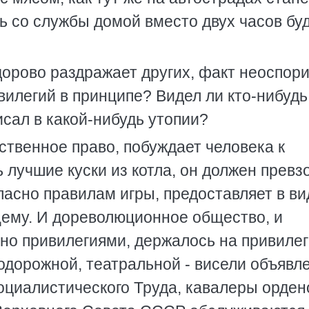
уть со службы домой вместо двух часов бу
дорово раздражает других, факт неоспор
илегий в принципе? Видел ли кто-нибудь
сал в какой-нибудь утопии?
ственное право, побуждает человека к
 лучшие куски из котла, он должен превз
гласно правилам игры, предоставляет в ви
ему. И дореволюционное общество, и
но привилегиями, держалось на привилег
одорожной, театральной - висели объявл
оциалистического Труда, кавалеры орден