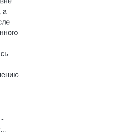
 вне
 а
сле
нного
ись
влению
 -
..