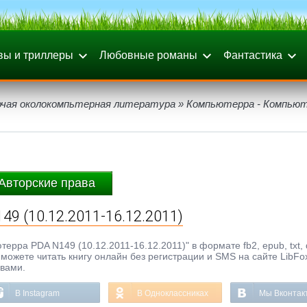
вы и триллеры
Любовные романы
Фантастика
чая околокомпьтерная литература
» Компьютерра - Компью
Авторские права
9 (10.12.2011-16.12.2011)
рра PDA N149 (10.12.2011-16.12.2011)" в формате fb2, epub, txt, d
можете читать книгу онлайн без регистрации и SMS на сайте LibFo
ывами.
В Instagram
В Одноклассниках
Мы Вконтак