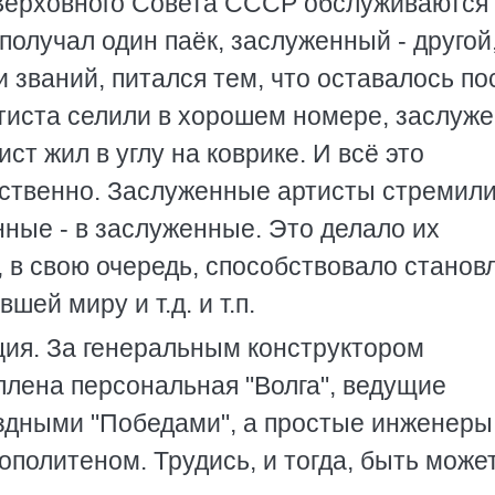
 Верховного Совета СССР обслуживаются
олучал один паёк, заслуженный - другой,
и званий, питался тем, что оставалось по
ртиста селили в хорошем номере, заслуже
ст жил в углу на коврике. И всё это
ственно. Заслуженные артисты стремил
ные - в заслуженные. Это делало их
 в свою очередь, способствовало стано
ей миру и т.д. и т.п.
ация. За генеральным конструктором
плена персональная "Волга", ведущие
здными "Победами", а простые инженеры
олитеном. Трудись, и тогда, быть может.