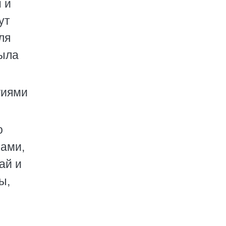
 и
ут
ля
была
гиями
о
рами,
ай и
ы,