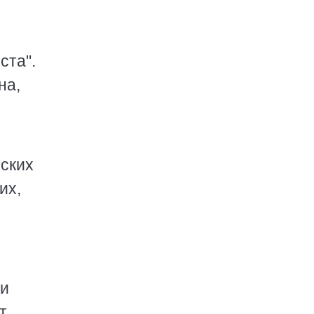
ста".
на,
рских
их,
 и
т