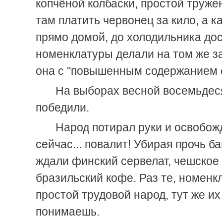
копчёной колбаски, простой труже
там платить червонец за кило, а 
прямо домой, до холодильника дост
номенклатуры делали на том же за
она с "повышенным содержанием е
На выборах весной восемьдеся
победили.
Народ потирал руки и освобож
сейчас... повалит! Убирая прочь
ждали финский сервелат, чешское 
бразильский кофе. Раз те, номенк
простой трудовой народ, тут же их
понимаешь.