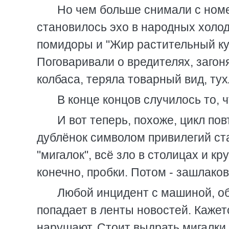
Но чем больше снимали с номе
становилось эхо в народных холо
помидоры и "Жир растительный кул
Поговаривали о вредителях, загоня
колбаса, теряла товарный вид, ту
В конце концов случилось то, 
И вот теперь, похоже, цикл по
дублёнок символом привилегий ста
"мигалок", всё зло в столицах и к
конечно, пробки. Потом - зашлако
Любой инцидент с машиной, о
попадает в ленты новостей. Кажетс
нарушают. Стоит выдрать мигалки 