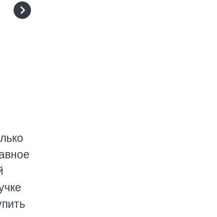
олько
лавное
й
учке
упить