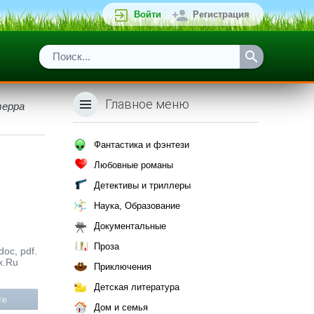
Войти
Регистрация
Главное меню
терра
Фантастика и фэнтези
Любовные романы
Детективы и триллеры
Наука, Образование
Документальные
Проза
oc, pdf.
x.Ru
Приключения
Детская литература
те
Дом и семья