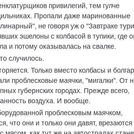
нклатурщиков привилегий, тем гулче
дильниках. Пропали даже маринованные
инарный", не говоря уж о "Завтраке тури
вших эшелоны с колбасой в тупики, где о
хла и потому оказывалась на свалке.
что случилось.
вторяется. Только вместо колбасы и болга
ли проблесковые маячки, "мигалки". От н
рупных губернских городах. Прежде всего,
ванность воздуха. И вообще.
борудованной проблесковым маячком,
я, что они и только они давят, врезаются
с мясом, как тут же на автострадах стане