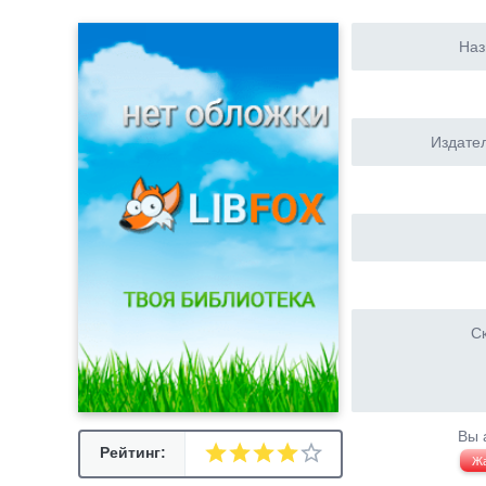
Наз
Издател
Ск
Вы 
Рейтинг:
Ж