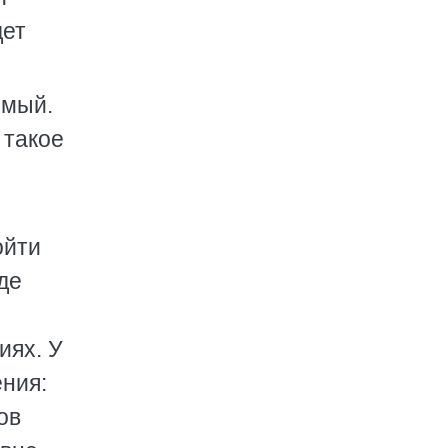
дет
имый.
 такое
ойти
де
иях. У
ения:
ов