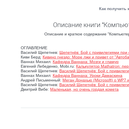
Как получить 
Описание книги "Компьюте
Описание и краткое содержание "Компьютерр
ОГЛАВЛЕНИЕ
Василий Щепетнев:
Щепетнёв: Бой с привилегиями при 
Киви Берд:
Кивино гнездо: Море лжи и привет от "Автоб
Ваннах Михаил:
Кафедра Ваннаха: Мозги и гламур
Евгений Лебеденко, Mobi.ru:
Калькулятор Mathatron: п
Василий Щепетнев:
Василий Щепетнёв: Бой с привилеги
Ваннах Михаил:
Кафедра Ваннаха: Уроки Дамаскина
Андрей Письменный:
Меган Донахью (Microsoft) о WP7
Василий Щепетнев:
Василий Щепетнёв: Бой с привилеги
Дмитрий Вибе:
Маленькая, но очень гордая комета