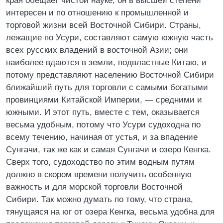
края обещает чистой науке, он в высшей степени
интересен и по отношению к промышленной и
торговой жизни всей Восточной Сибири. Страны,
лежащие по Усури, составляют самую южную часть
всех русских владений в восточной Азии; они
наиболее вдаются в земли, подвластные Китаю, и
потому представляют населению Восточной Сибири
ближайший путь для торговли с самыми богатыми
провинциями Китайской Империи, — средними и
южными. И этот путь, вместе с тем, оказывается
весьма удобным, потому что Усури судоходна по
всему течению, начиная от устья, и за впадение
Сунгачи, так же как и самая Сунгачи и озеро Кенгка.
Сверх того, судоходство по этим водным путям
должно в скором времени получить особенную
важность и для морской торговли Восточной
Сибири. Так можно думать по тому, что страна,
тянущаяся на юг от озера Кенгка, весьма удобна для