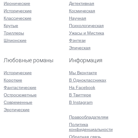
Иронические
Детективная
Исторические
Космическая
Классические
Научная
Крутые
Психологическая
Триллеры
Ужасы и Мистика
Шпионские
Фэнтези
Эпическая
Любовные романы
Информация
Исторические
Мы Вконтакте
Короткие
В Одноклассниках
Фантастические
На Facebook
Остросюжетные
В Твиттере
Современные
В Instagram
Эротические
Правообладателям
Политика
конфиденциальности
Обратная связь