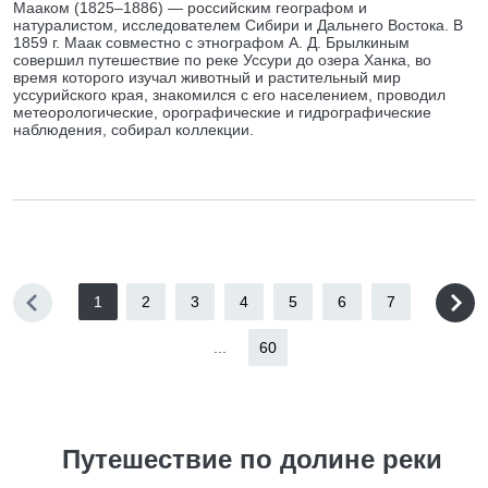
Мааком (1825–1886) — российским географом и
натуралистом, исследователем Сибири и Дальнего Востока. В
1859 г. Маак совместно с этнографом А. Д. Брылкиным
совершил путешествие по реке Уссури до озера Ханка, во
время которого изучал животный и растительный мир
уссурийского края, знакомился с его населением, проводил
метеорологические, орографические и гидрографические
наблюдения, собирал коллекции.
1
2
3
4
5
6
7
...
60
Путешествие по долине реки